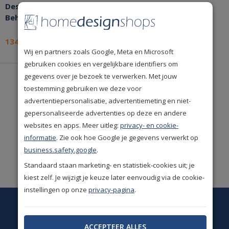
Designers Friviva 2079
Behang
134,94
per rol
Wij en partners zoals Google, Meta en Microsoft
gebruiken cookies en vergelijkbare identifiers om
gegevens over je bezoek te verwerken. Met jouw
De mooiste
A-merken
toestemming gebruiken we deze voor
uit de woonbranche.
advertentiepersonalisatie, advertentiemeting en niet-
gepersonaliseerde advertenties op deze en andere
Uitstekende
websites en apps. Meer uitleg:
privacy- en cookie-
klantwaardering
(9.1/10)
informatie
. Zie ook hoe Google je gegevens verwerkt op
business.safety.google
.
Ruime keus. Meer dan
50.000 woonproducten!
Standaard staan marketing- en statistiek-cookies uit; je
kiest zelf. Je wijzigt je keuze later eenvoudig via de cookie-
instellingen op onze
privacy-pagina
.
Op dit moment is onze
klantenservice gesloten.
ACCEPTEER ALLES