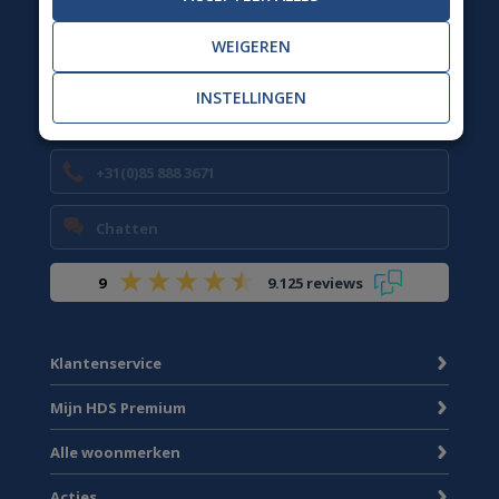
Wij zijn weer bereikbaar van ma t/m vr 09.00 tot 13.00
uur.
WEIGEREN
INSTELLINGEN
info@homedesignshops.nl
+31(0)85 888 3671
Chatten
9
9.125 reviews
Klantenservice
Mijn HDS Premium
Alle woonmerken
Acties