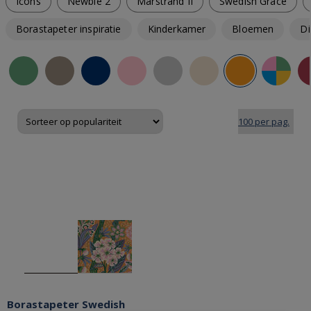
Icons
Newbie 2
Marstrand II
Swedish Grace
Borastapeter inspiratie
Kinderkamer
Bloemen
Di
Borastapeter Swedish