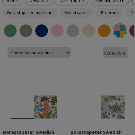
Icons
Newbie 2
Marstrand II
Swedish Grace
Borastapeter inspiratie
Kinderkamer
Bloemen
Di
Borastapeter Swedish
Borastapeter Swedish