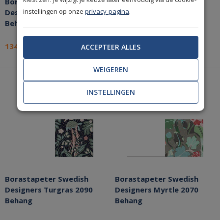
Borastapeter Swedish
Borastapeter Swedish
instellingen op onze
privacy-pagina
.
Designers Figs 2063
Designers Myrtle 2071
Behang
Behang
134,94
134,94
ACCEPTEER ALLES
per rol
per rol
WEIGEREN
INSTELLINGEN
Borastapeter Swedish
Borastapeter Swedish
Designers Turgras 2090
Designers Myrtle 2070
Behang
Behang