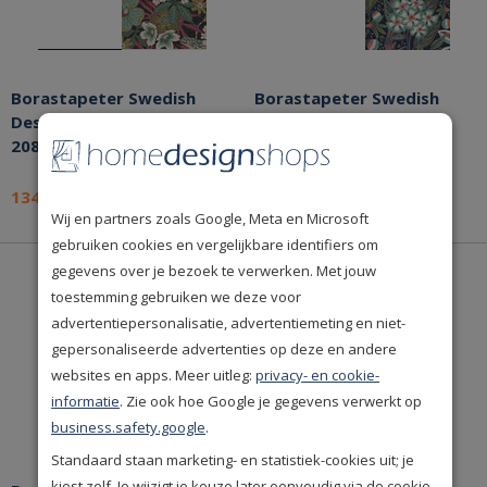
Borastapeter Swedish
Borastapeter Swedish
Designers Kvackstepp
Designers Friviva 2082
2088 Behang
Behang
134,94
134,94
per rol
per rol
Wij en partners zoals Google, Meta en Microsoft
gebruiken cookies en vergelijkbare identifiers om
gegevens over je bezoek te verwerken. Met jouw
toestemming gebruiken we deze voor
advertentiepersonalisatie, advertentiemeting en niet-
gepersonaliseerde advertenties op deze en andere
websites en apps. Meer uitleg:
privacy- en cookie-
informatie
. Zie ook hoe Google je gegevens verwerkt op
business.safety.google
.
Standaard staan marketing- en statistiek-cookies uit; je
kiest zelf. Je wijzigt je keuze later eenvoudig via de cookie-