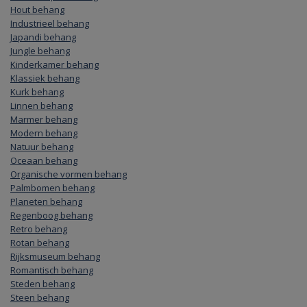
Hout behang
Industrieel behang
Japandi behang
Jungle behang
Kinderkamer behang
Klassiek behang
Kurk behang
Linnen behang
Marmer behang
Modern behang
Natuur behang
Oceaan behang
Organische vormen behang
Palmbomen behang
Planeten behang
Regenboog behang
Retro behang
Rotan behang
Rijksmuseum behang
Romantisch behang
Steden behang
Steen behang