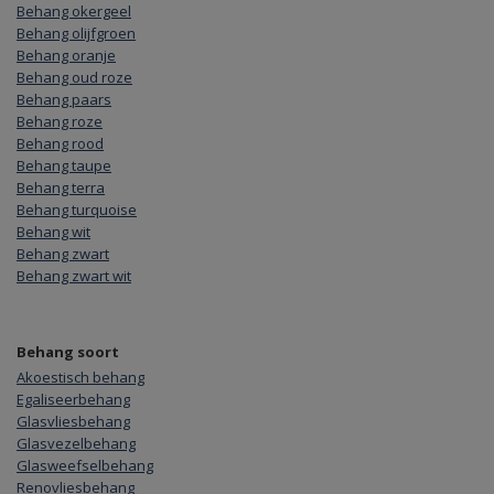
Behang okergeel
Behang olijfgroen
Behang oranje
Behang oud roze
Behang paars
Behang roze
Behang rood
Behang taupe
Behang terra
Behang turquoise
Behang wit
Behang zwart
Behang zwart wit
Behang soort
Akoestisch behang
Egaliseerbehang
Glasvliesbehang
Glasvezelbehang
Glasweefselbehang
Renovliesbehang