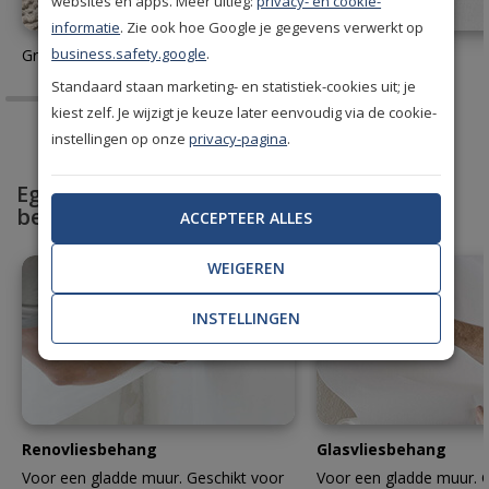
websites en apps. Meer uitleg:
privacy- en cookie-
informatie
. Zie ook hoe Google je gegevens verwerkt op
business.safety.google
.
Gratis behang stalen aanvragen
Behanglijm
Standaard staan marketing- en statistiek-cookies uit; je
kiest zelf. Je wijzigt je keuze later eenvoudig via de cookie-
instellingen op onze
privacy-pagina
.
Egaliseer en bescherm met professioneel
behang
ACCEPTEER ALLES
WEIGEREN
INSTELLINGEN
Renovliesbehang
Glasvliesbehang
Voor een gladde muur. Geschikt voor
Voor een gladde muur. G