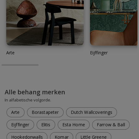
Arte
Eijffinger
Alle behang merken
In alfabetische volgorde.
Arte
Borastapeter
Dutch Wallcoverings
Eijffinger
Elitis
Esta Home
Farrow & Ball
Hookedonwalls
Komar
Little Greene