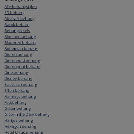
Alle behangstijlen
3D behang
Abstract behang
Barok behang
Behangcirkels
Bloemen behang
Bladeren behang
Bohemian behang
Dieren behang
Dierenhuid behang
Dierenprint behang
Dino behang
Disney behang
Eclectisch behang
Effen behang
Flamingo behang
Fotobehang
Glitter behang
Glow in the Dark behang
Hartjes behang
Hexagon behang
Hotel Chique behang