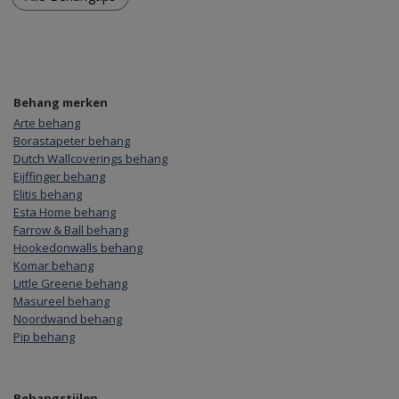
Behang merken
Arte behang
Borastapeter behang
Dutch Wallcoverings behang
Eijffinger behang
Elitis behang
Esta Home behang
Farrow & Ball behang
Hookedonwalls behang
Komar behang
Little Greene behang
Masureel behang
Noordwand behang
Pip behang
Behangstijlen