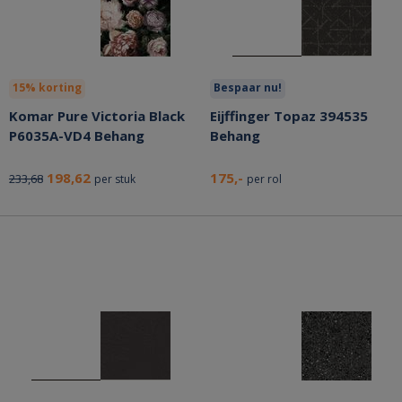
15% korting
Bespaar nu!
Komar Pure Victoria Black
Eijffinger Topaz 394535
P6035A-VD4 Behang
Behang
198,62
175,-
233,68
per stuk
per rol