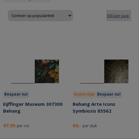
Bespaar nu!
Gratis lijm
Bespaar nu!
Eijffinger Museum 307300
Behang Arte Icons
Behang
Symbiosis 85562
97,95
69,-
per rol
per stuk