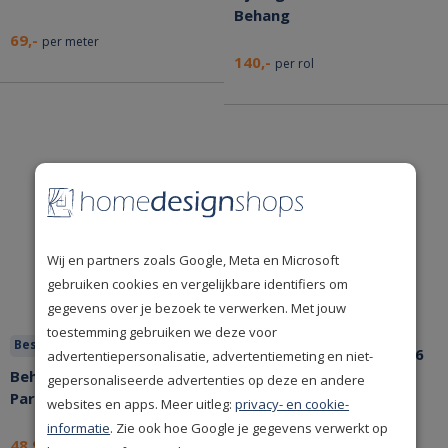
Behang
69,-
per meter
140,-
per rol
Wij en partners zoals Google, Meta en Microsoft
gebruiken cookies en vergelijkbare identifiers om
gegevens over je bezoek te verwerken. Met jouw
Bespaar nu!
toestemming gebruiken we deze voor
Bespaar nu!
Eijffinger Artifact 312456
advertentiepersonalisatie, advertentiemeting en niet-
Behang Esta Home
Behang
gepersonaliseerde advertenties op deze en andere
Paradise 139168
websites en apps. Meer uitleg:
privacy- en cookie-
informatie
. Zie ook hoe Google je gegevens verwerkt op
48,95
97,95
per rol
per rol