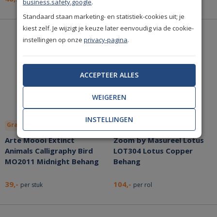
business.safety.google
.
Standaard staan marketing- en statistiek-cookies uit; je
kiest zelf. Je wijzigt je keuze later eenvoudig via de cookie-
instellingen op onze
privacy-pagina
.
ACCEPTEER ALLES
WEIGEREN
INSTELLINGEN
Gratis lijm
Bespaar nu!
Arte Moooi Extinct
Zoom by Masureel Lotus
Animals Calligraphy Bird
LOT304 Lotus Copper
MO2011 Midnight Behang
Behang
39,-
104,-
per stuk
per rol