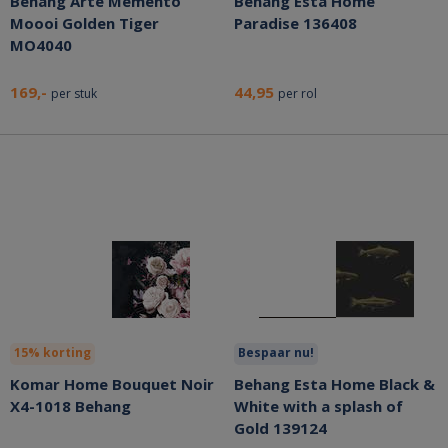
Behang Arte Memento
Behang Esta Home
Moooi Golden Tiger
Paradise 136408
MO4040
169,-
44,95
per stuk
per rol
15% korting
Bespaar nu!
Komar Home Bouquet Noir
Behang Esta Home Black &
X4-1018 Behang
White with a splash of
Gold 139124