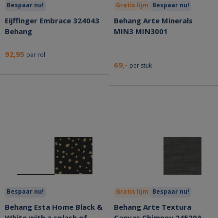
Bespaar nu!
Gratis lijm
Bespaar nu!
Eijffinger Embrace 324043
Behang Arte Minerals
Behang
MIN3 MIN3001
92,95
per rol
69,-
per stuk
Bespaar nu!
Gratis lijm
Bespaar nu!
Behang Esta Home Black &
Behang Arte Textura
White with a splash of
Canvas Chimney 24520A