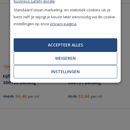
business.safety.google
.
Standaard staan marketing- en statistiek-cookies uit; je
kiest zelf. Je wijzigt je keuze later eenvoudig via de cookie-
instellingen op onze
privacy-pagina
.
ACCEPTEER ALLES
WEIGEREN
10% korting
Bespaar nu!
10% korting
Bespaar nu!
INSTELLINGEN
Eijffinger Pip Studio 5
Eijffinger Pip Studio 5
300100 Behang
300131 Behang
94,46
83,66
104,95
92,95
per rol
per rol