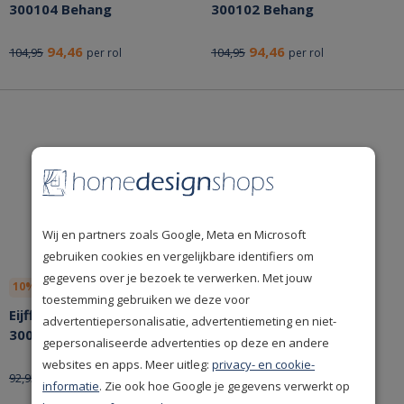
300104 Behang
300102 Behang
94,46
94,46
104,95
104,95
per rol
per rol
Wij en partners zoals Google, Meta en Microsoft
gebruiken cookies en vergelijkbare identifiers om
gegevens over je bezoek te verwerken. Met jouw
10% korting
Bespaar nu!
10% korting
Bespaar nu!
toestemming gebruiken we deze voor
Eijffinger Pip Studio 5
Eijffinger Pip Studio 5
advertentiepersonalisatie, advertentiemeting en niet-
300135 Behang
300107 Behang
gepersonaliseerde advertenties op deze en andere
websites en apps. Meer uitleg:
privacy- en cookie-
83,66
94,46
92,95
104,95
per rol
per rol
informatie
. Zie ook hoe Google je gegevens verwerkt op