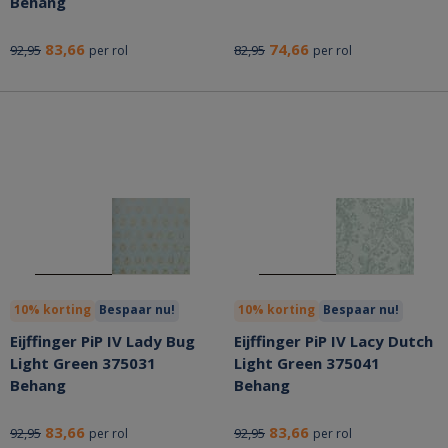
Behang
83,66
74,66
92,95
82,95
per rol
per rol
10% korting
Bespaar nu!
10% korting
Bespaar nu!
Eijffinger PiP IV Lady Bug
Eijffinger PiP IV Lacy Dutch
Light Green 375031
Light Green 375041
Behang
Behang
83,66
83,66
92,95
92,95
per rol
per rol