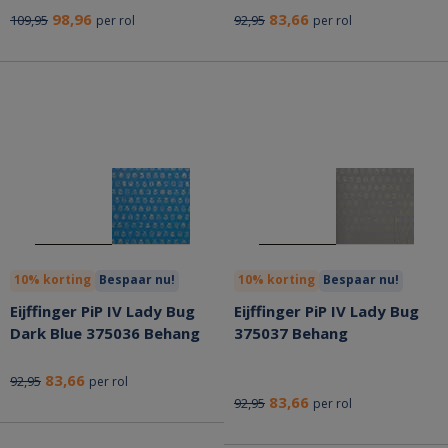
98,96
83,66
109,95
92,95
per rol
per rol
10% korting
Bespaar nu!
10% korting
Bespaar nu!
Eijffinger PiP IV Lady Bug
Eijffinger PiP IV Lady Bug
Dark Blue 375036 Behang
375037 Behang
83,66
92,95
per rol
83,66
92,95
per rol