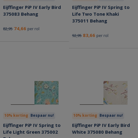
Eijffinger PiP IV Early Bird
Eijffinger PiP IV Spring to
375083 Behang
Life Two Tone Khaki
375011 Behang
74,66
82,95
per rol
83,66
92,95
per rol
10% korting
Bespaar nu!
10% korting
Bespaar nu!
Eijffinger PiP IV Spring to
Eijffinger PiP IV Early Bird
Life Light Green 375002
White 375080 Behang