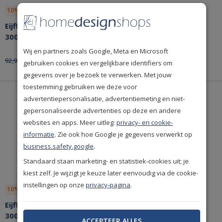
10% korting
Bespaar nu!
10% korting
Bespaar nu!
Eijffinger Pip Studio 5
Eijffinger Pip Studio 5
300124 Behang
300143 Behang
Wij en partners zoals Google, Meta en Microsoft
83,66
83,66
92,95
92,95
per rol
per rol
gebruiken cookies en vergelijkbare identifiers om
gegevens over je bezoek te verwerken. Met jouw
toestemming gebruiken we deze voor
advertentiepersonalisatie, advertentiemeting en niet-
gepersonaliseerde advertenties op deze en andere
websites en apps. Meer uitleg:
privacy- en cookie-
informatie
. Zie ook hoe Google je gegevens verwerkt op
business.safety.google
.
Standaard staan marketing- en statistiek-cookies uit; je
kiest zelf. Je wijzigt je keuze later eenvoudig via de cookie-
instellingen op onze
privacy-pagina
.
10% korting
Bespaar nu!
10% korting
Bespaar nu!
Eijffinger Pip Studio 5
Eijffinger Pip Studio 5
300101 Behang
300120 Behang
ACCEPTEER ALLES