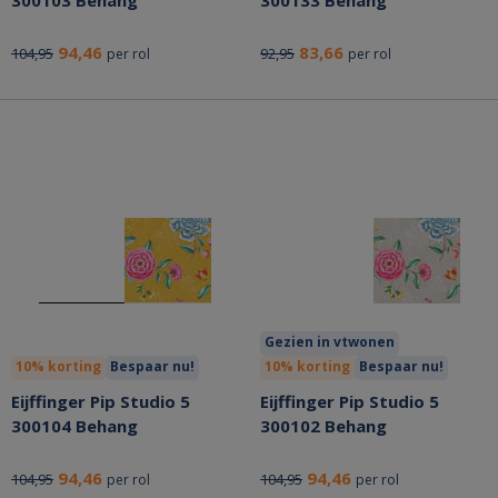
300103 Behang
300133 Behang
94,46
83,66
104,95
92,95
per rol
per rol
Gezien in vtwonen
10% korting
Bespaar nu!
10% korting
Bespaar nu!
Eijffinger Pip Studio 5
Eijffinger Pip Studio 5
300104 Behang
300102 Behang
94,46
94,46
104,95
104,95
per rol
per rol