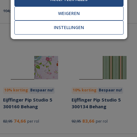
94,46
83,66
104,95
92,95
per rol
per rol
WEIGEREN
INSTELLINGEN
10% korting
Bespaar nu!
10% korting
Bespaar nu!
Eijffinger Pip Studio 5
Eijffinger Pip Studio 5
300160 Behang
300134 Behang
74,66
83,66
82,95
92,95
per rol
per rol