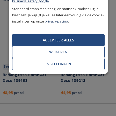
business.safety.google
.
Standaard staan marketing- en statistiek-cookies uit; je
kiest zelf. Je wijzigt je keuze later eenvoudig via de cookie-
instellingen op onze
privacy-pagina
.
ACCEPTEER ALLES
WEIGEREN
INSTELLINGEN
Bespaar nu!
Bespaar nu!
Behang Esta Home Art
Behang Esta Home Art
Deco 139198
Deco 139213
48,95
44,95
per rol
per rol