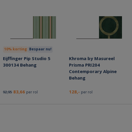
10% korting
Bespaar nu!
Eijffinger Pip Studio 5
Khroma by Masureel
300134 Behang
Prisma PRI204
Contemporary Alpine
Behang
83,66
128,-
92,95
per rol
per rol