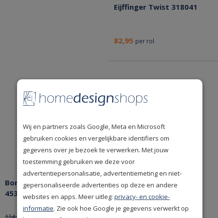
Eijffinger Twist 318041
82,95
per rol
Wij en partners zoals Google, Meta en Microsoft
gebruiken cookies en vergelijkbare identifiers om
gegevens over je bezoek te verwerken. Met jouw
toestemming gebruiken we deze voor
Bespaar nu!
advertentiepersonalisatie, advertentiemeting en niet-
Borastapeter Anno Nora
Behang Esta Home Art
gepersonaliseerde advertenties op deze en andere
4535 Behang
Deco 139135
websites en apps. Meer uitleg:
privacy- en cookie-
informatie
. Zie ook hoe Google je gegevens verwerkt op
112,46
44,95
124,95
per rol
per rol