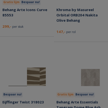
Gratis lijm
Bespaar nu!
Behang Arte Icons Curve
Khroma by Masureel
85553
Orbital ORB204 Nakita
Olive Behang
299,-
per stuk
147,-
per rol
Bespaar nu!
Gratis lijm
Bespaar nu!
Eijffinger Twist 318023
Behang Arte Essentials
Tangram Dome Blue Ash