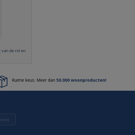
r
van de rol en
Ruime keus. Meer dan
50.000 woonproducten!
tten