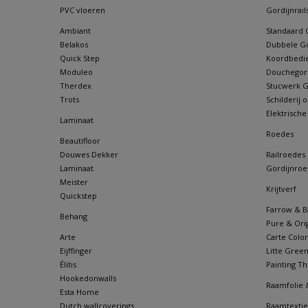
PVC vloeren
Gordijnrail
Ambiant
Standaard G
Belakos
Dubbele Go
Quick Step
Koordbedie
Moduleo
Douchegordi
Therdex
Stucwerk Go
Trots
Schilderij
Elektrische
Laminaat
Roedes
Beautifloor
Douwes Dekker
Railroedes
Laminaat
Gordijnroe
Meister
Krijtverf
Quickstep
Farrow & Ba
Behang
Pure & Orig
Arte
Carte Color
Eijffinger
Litte Gree
Élitis
Painting Th
Hookedonwalls
Raamfolie 
Esta Home
Dutch wallcoverings
Raamtextie