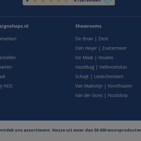
ignshops.nl
Showrooms
nmerken
De Bruin | Zeist
Den Heijer | Zoetermeer
bestellen
De Maat | Houten
arten
Hazelbag | Hellevoetsluis
aal
Schuijt | Leidschendam
ij HDS
Van Malestijn | Voorthuizen
Van der Goes | Nootdorp
ntdek ons assortiment. Keuze uit meer dan 50.000 woonproducte