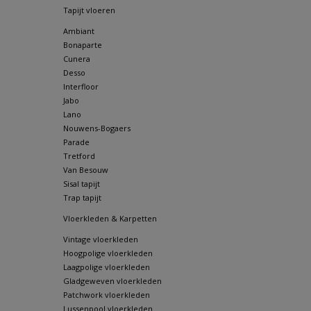
Tapijt vloeren
Ambiant
Bonaparte
Cunera
Desso
Interfloor
Jabo
Lano
Nouwens-Bogaers
Parade
Tretford
Van Besouw
Sisal tapijt
Trap tapijt
Vloerkleden & Karpetten
Vintage vloerkleden
Hoogpolige vloerkleden
Laagpolige vloerkleden
Gladgeweven vloerkleden
Patchwork vloerkleden
Lussenpool vloerkleden