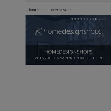
U kunt bij ons terecht voor
Previous
Next
1
2
3
4
5
6
7
8
9
10
11
12
HOMEDESIGNSHOPS
ALLES VOOR UW WONING ONLINE BESTELLEN
Stop