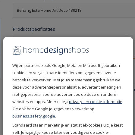
Behang Esta Home Art Deco 139218
Productspecificaties
Levertijd
7 dagen
Leverdatum
14-08-2026
Retourvoorwaarden
30 dagen gratis retourn
Wij en partners zoals Google, Meta en Microsoft gebruiken
Productcode
139218
cookies en vergelijkbare identifiers om gegevens over je
EAN
8710381721976
bezoek te verwerken. Met jouw toestemming gebruiken we
deze voor advertentiepersonalisatie, advertentiemeting en
Productgroep
Esta Home Behang - Esta
niet-gepersonaliseerde advertenties op deze en andere
Deco Behang
websites en apps. Meer uitleg:
privacy- en cookie-informatie
.
Kleur
Roze
Zie ook hoe Google je gegevens verwerkt op
Merken
Esta Home
business.safety.google
.
Collectie
Art Deco
Standaard staan marketing- en statistiek-cookies uit; je kiest
Soort behang
Normaal behang
zelf. Je wijzigt je keuze later eenvoudig via de cookie-
Product
Vliesbehang