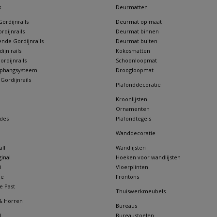
s
Deurmatten
ordijnrails
Deurmat op maat
rdijnrails
Deurmat binnen
nde Gordijnrails
Deurmat buiten
jn rails
Kokosmatten
rdijnrails
Schoonloopmat
 ophangsysteem
Droogloopmat
 Gordijnrails
Plafonddecoratie
Kroonlijsten
Ornamenten
des
Plafondtegels
Wanddecoratie
ll
Wandlijsten
inal
Hoeken voor wandlijsten
i
Vloerplinten
ne
Frontons
e Past
Thuiswerkmeubels
& Horren
Bureaus
l
Bureaustoelen