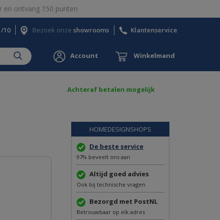
 en ontvang 150 punten
1/10
Bezoek onze
showrooms
Klantenservice
Account
Winkelmand
Achteraf betalen mogelijk
HOMEDESIGNSHOPS
De beste service
97% beveelt ons aan
Altijd goed advies
Ook bij technische vragen
Bezorgd met PostNL
Betrouwbaar op elk adres