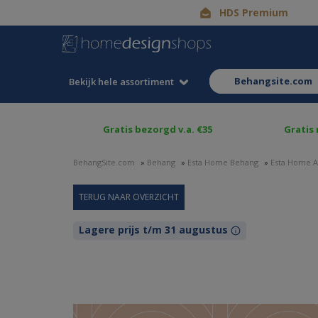
HDS Premium
behangsite.com
Bekijk hele assortiment
Gratis bezorgd v.a. €35
Gratis
BehangSite.com
»
Behang
»
Esta Home Behang
»
Esta Home A
Lagere prijs t/m 31 augustus