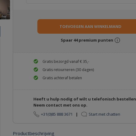
Spaar
44
premium punten
i
Gratis bezorgd vanaf € 35,-
Gratis retourneren (30 dagen)
Gratis achteraf betalen
Heeft u hulp nodig of wilt u telefonisch bestelle
Neem contact met ons op.
+31(0)85 888 3671
|
Start met chatten
Productbeschrijving