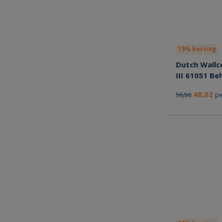
15% korting
Dutch Wallc
III 61051 Be
48,02
56,50
pe