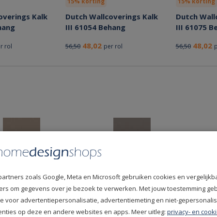
15% korting
15% korting
overings Kalk
Dutch Wallcoverings Kalk
Dutch Wall
hang
III 61054 Behang
III 61075 B
48,02
48,02
56,50
56,50
r rol
per rol
p
15% korting
15% korting
partners zoals Google, Meta en Microsoft gebruiken cookies en vergelijkb
overings Kalk
Dutch Wallcoverings Kalk
Dutch Wall
fiers om gegevens over je bezoek te verwerken. Met jouw toestemming ge
hang
III 61060 Behang
III 61056 B
e voor advertentiepersonalisatie, advertentiemeting en niet-gepersonali
enties op deze en andere websites en apps. Meer uitleg:
privacy- en cooki
48,02
48,02
56,50
56,50
r rol
per rol
p