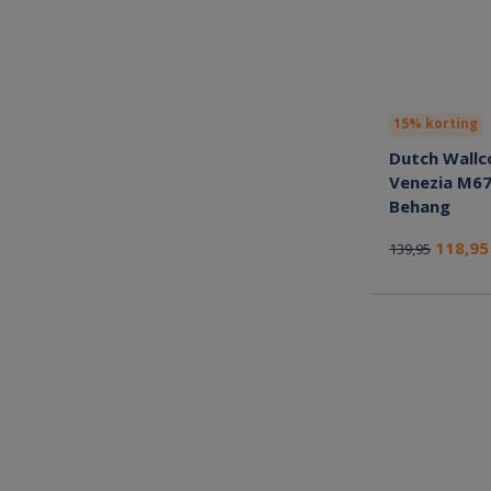
15% korting
Dutch Wallc
Venezia M6
Behang
118,9
139,95