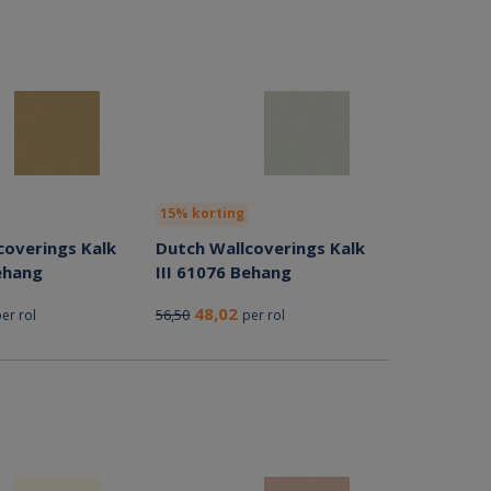
15% korting
coverings Kalk
Dutch Wallcoverings Kalk
ehang
III 61076 Behang
48,02
56,50
er rol
per rol