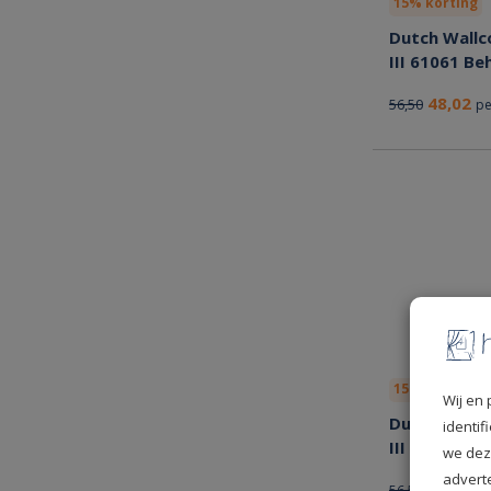
15% korting
Dutch Wallc
III 61061 Be
48,02
56,50
pe
15% korting
Wij en 
Dutch Wallc
identi
III 61065 Be
we dez
advert
48,02
56,50
pe