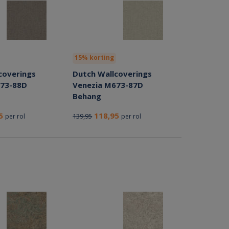
15% korting
coverings
Dutch Wallcoverings
673-88D
Venezia M673-87D
Behang
95
118,95
139,95
per rol
per rol