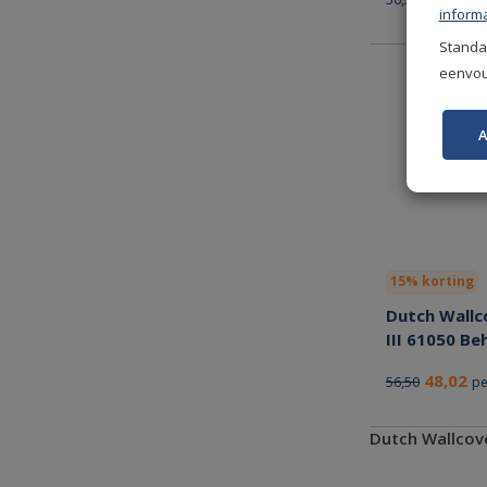
informa
Standaa
eenvoud
A
15% korting
Dutch Wallc
III 61050 Be
48,02
56,50
pe
Dutch Wallcov