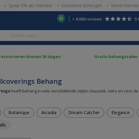
Spaar 5% als member
Exclusieve kortingen
Word member
> 8.000 reviews
9.
 retourneren binnen 30 dagen
Gratis behangstalen
lcoverings Behang
rings
heeft behang in vele verschillende stijlen: klassiek, retro en voor d
Botanique
Arcadia
Dream Catcher
Elegance
lls