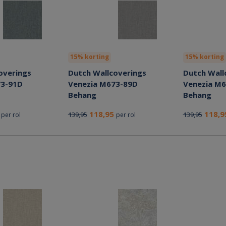
15% korting
15% korting
overings
Dutch Wallcoverings
Dutch Wall
73-91D
Venezia M673-89D
Venezia M
Behang
Behang
5
118,95
118,
139,95
139,95
per rol
per rol