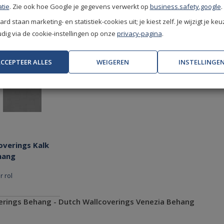
tie
. Zie ook hoe Google je gegevens verwerkt op
business.safety.google
.
rd staan marketing- en statistiek-cookies uit; je kiest zelf. Je wijzigt je keu
ig via de cookie-instellingen op onze
privacy-pagina
.
CCEPTEER ALLES
WEIGEREN
INSTELLINGE
overings Kalk
hang
r rol
erings Behang - Dutch Wallcoverings Venezia Behang