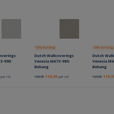
15% korting
15% korting
overings
Dutch Wallcoverings
Dutch Wall
73-99D
Venezia M673-98D
Venezia M
Behang
Behang
5
118,95
118,
139,95
139,95
per rol
per rol