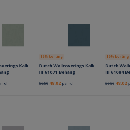
15% korting
15% korting
overings Kalk
Dutch Wallcoverings Kalk
Dutch Wall
hang
III 61071 Behang
III 61084 B
48,02
48,02
56,50
56,50
r rol
per rol
p