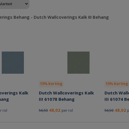
rings Behang - Dutch Wallcoverings Kalk III Behang
15% korting
15% korting
overings Kalk
Dutch Wallcoverings Kalk
Dutch Wall
hang
III 61078 Behang
III 61074 B
48,02
48,02
56,50
56,50
r rol
per rol
p