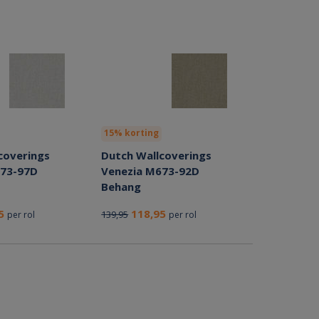
15% korting
coverings
Dutch Wallcoverings
673-97D
Venezia M673-92D
Behang
95
118,95
139,95
per rol
per rol