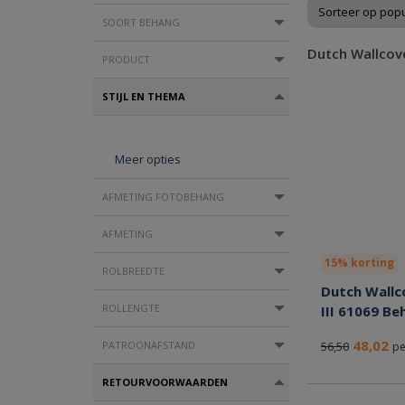
SOORT BEHANG
Dutch Wallcove
PRODUCT
STIJL EN THEMA
Meer opties
AFMETING FOTOBEHANG
AFMETING
15% korting
ROLBREEDTE
Dutch Wallc
ROLLENGTE
III 61069 Be
48,02
PATROONAFSTAND
56,50
pe
RETOURVOORWAARDEN