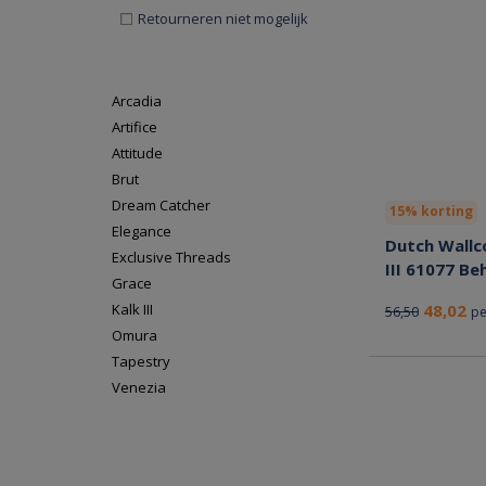
Retourneren niet mogelijk
Arcadia
Artifice
Attitude
Brut
Dream Catcher
15% korting
Elegance
Dutch Wallc
Exclusive Threads
III 61077 Be
Grace
Kalk III
48,02
56,50
pe
Omura
Tapestry
Venezia