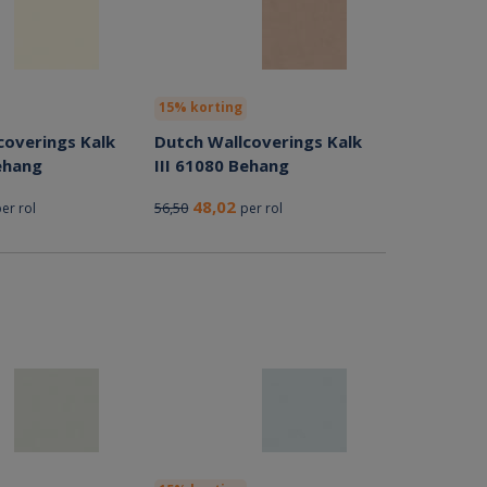
15% korting
coverings Kalk
Dutch Wallcoverings Kalk
ehang
III 61080 Behang
48,02
56,50
er rol
per rol