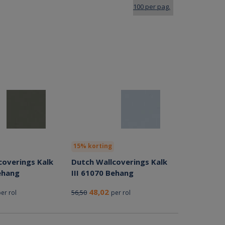
15% korting
coverings Kalk
Dutch Wallcoverings Kalk
ehang
III 61070 Behang
48,02
56,50
er rol
per rol