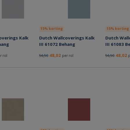
15% korting
15% korting
overings Kalk
Dutch Wallcoverings Kalk
Dutch Wall
hang
III 61072 Behang
III 61083 B
48,02
48,02
56,50
56,50
r rol
per rol
p