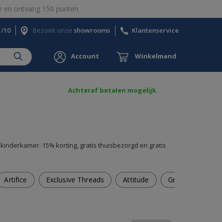
 en ontvang 150 punten
1/10
Bezoek onze
showrooms
Klantenservice
Account
Winkelmand
Achteraf betalen mogelijk
e kinderkamer. 15% korting, gratis thuisbezorgd en gratis
Artifice
Exclusive Threads
Attitude
Grace
Omu