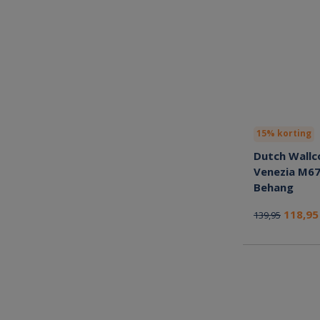
15% korting
Dutch Wallc
Venezia M6
Behang
118,9
139,95