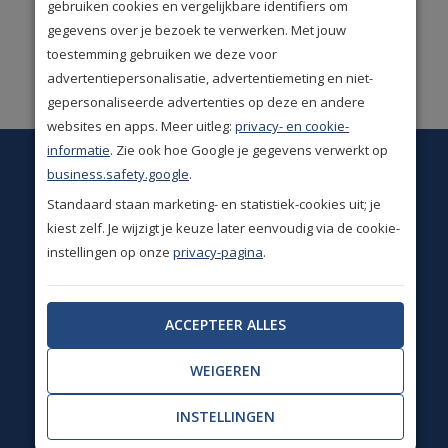
gebruiken cookies en vergelijkbare identifiers om
klantwaardering
(9.1/10)
gegevens over je bezoek te verwerken. Met jouw
toestemming gebruiken we deze voor
Ruime keus. Meer dan
advertentiepersonalisatie, advertentiemeting en niet-
50.000 woonproducten!
gepersonaliseerde advertenties op deze en andere
websites en apps. Meer uitleg:
privacy- en cookie-
informatie
. Zie ook hoe Google je gegevens verwerkt op
Op dit moment is onze
business.safety.google
.
klantenservice gesloten.
Standaard staan marketing- en statistiek-cookies uit; je
Wij zijn weer bereikbaar van ma t/m vr 09.00 tot 13.00
kiest zelf. Je wijzigt je keuze later eenvoudig via de cookie-
uur.
instellingen op onze
privacy-pagina
.
info@homedesignshops.nl
ACCEPTEER ALLES
+31(0)85 888 3671
WEIGEREN
Chatten
INSTELLINGEN