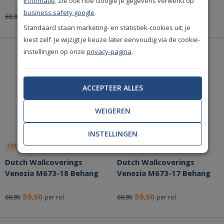
informatie
. Zie ook hoe Google je gegevens verwerkt op
business.safety.google
.
59,50
59,50
69,95
69,95
per rol
per rol
Standaard staan marketing- en statistiek-cookies uit; je
kiest zelf. Je wijzigt je keuze later eenvoudig via de cookie-
instellingen op onze
privacy-pagina
.
ACCEPTEER ALLES
WEIGEREN
INSTELLINGEN
15% korting
15% korting
Dutch Wallcoverings
Dutch Wallcoverings
Venezia M673-18 Behang
Venezia M673-17 Behang
59,50
59,50
69,95
69,95
per rol
per rol