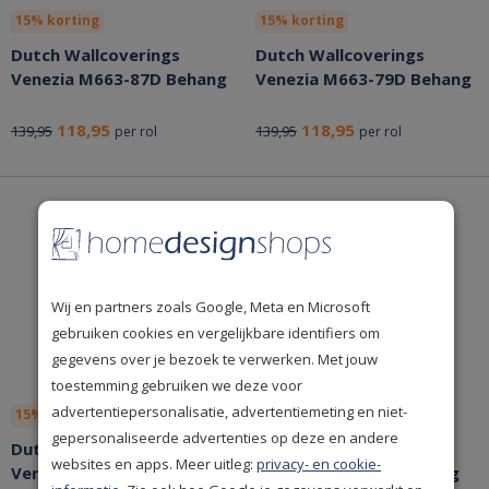
15% korting
15% korting
Dutch Wallcoverings
Dutch Wallcoverings
Venezia M663-87D Behang
Venezia M663-79D Behang
118,95
118,95
139,95
139,95
per rol
per rol
Wij en partners zoals Google, Meta en Microsoft
gebruiken cookies en vergelijkbare identifiers om
gegevens over je bezoek te verwerken. Met jouw
toestemming gebruiken we deze voor
advertentiepersonalisatie, advertentiemeting en niet-
15% korting
15% korting
gepersonaliseerde advertenties op deze en andere
Dutch Wallcoverings
Dutch Wallcoverings
websites en apps. Meer uitleg:
privacy- en cookie-
Venezia M673-28 Behang
Venezia M673-19 Behang