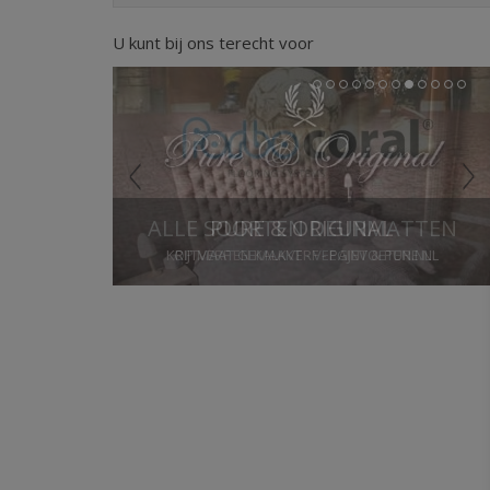
U kunt bij ons terecht voor
Previous
Next
1
2
3
4
5
6
7
8
9
10
11
12
PURE & ORIGINAL
KRIJTVERF EN KALKVERF - PAINT & PURE.NL
Stop