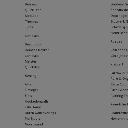
Belakos
Dubbele Go
Quick Step
Koordbedie
Moduleo
Douchegordi
Therdex
Stucwerk Go
Trots
Schilderij
Elektrische
Laminaat
Roedes
Beautifloor
Douwes Dekker
Railroedes
Laminaat
Gordijnroe
Meister
Krijtverf
Quickstep
Farrow & Ba
Behang
Pure & Orig
Arte
Carte Color
Eijffinger
Litte Gree
Élitis
Painting Th
Hookedonwalls
Raamfolie 
Esta Home
Dutch wallcoverings
Raamtextie
Pip Studio
Horren (in
Noordwand