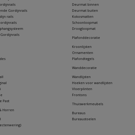
rdijnrails
Deurmat binnen
nde Gordijnrails
Deurmat buiten
jn rails
Kokosmatten
rdijnrails
Schoonloopmat
 ophangsysteem
Droogloopmat
 Gordijnrails
Plafonddecoratie
Kroonlijsten
Ornamenten
des
Plafondtegels
Wanddecoratie
ll
Wandlijsten
inal
Hoeken voor wandlijsten
i
Vloerplinten
ne
Frontons
e Past
Thuiswerkmeubels
& Horren
Bureaus
l
Bureaustoelen
sectenwering)