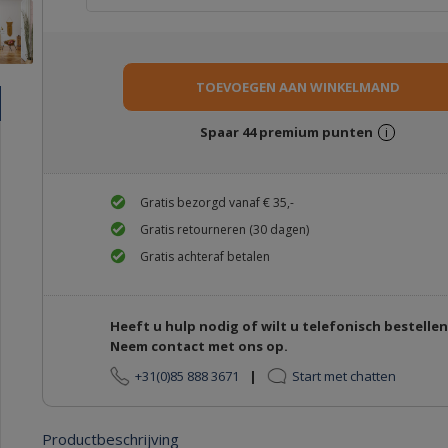
Spaar
44
premium punten
i
Gratis bezorgd vanaf € 35,-
Gratis retourneren (30 dagen)
Gratis achteraf betalen
Heeft u hulp nodig of wilt u telefonisch bestelle
Neem contact met ons op.
+31(0)85 888 3671
|
Start met chatten
Productbeschrijving