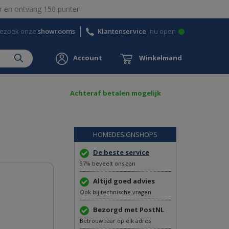
 en ontvang 150 punten
ezoek onze
showrooms
Klantenservice
nu open
Account
Winkelmand
Achteraf betalen mogelijk
HOMEDESIGNSHOPS
De beste service
97% beveelt ons aan
Altijd goed advies
Ook bij technische vragen
Bezorgd met PostNL
Betrouwbaar op elk adres