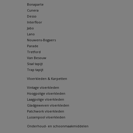
Bonaparte
Cunera
Desso
Interfloor
Jabo
Lano
Nouwens-Bogaers
Parade
Tretford
Van Besouw
Sisal tapijt
Trap tapijt
Vloerkleden & Karpetten
Vintage vloerkleden
Hoogpolige vloerkleden
Laagpolige vloerkleden
Gladgeweven vloerkleden
Patchwork vloerkleden
Lussenpool vloerkleden
Onderhoud- en schoonmaakmiddelen