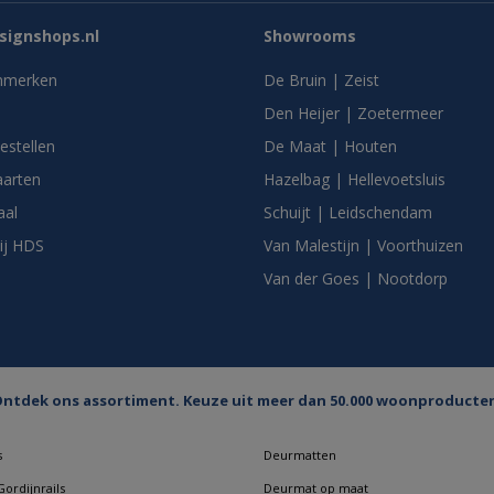
ignshops.nl
Showrooms
nmerken
De Bruin | Zeist
Den Heijer | Zoetermeer
bestellen
De Maat | Houten
arten
Hazelbag | Hellevoetsluis
aal
Schuijt | Leidschendam
ij HDS
Van Malestijn | Voorthuizen
Van der Goes | Nootdorp
ntdek ons assortiment. Keuze uit meer dan 50.000 woonproducte
s
Deurmatten
ordijnrails
Deurmat op maat