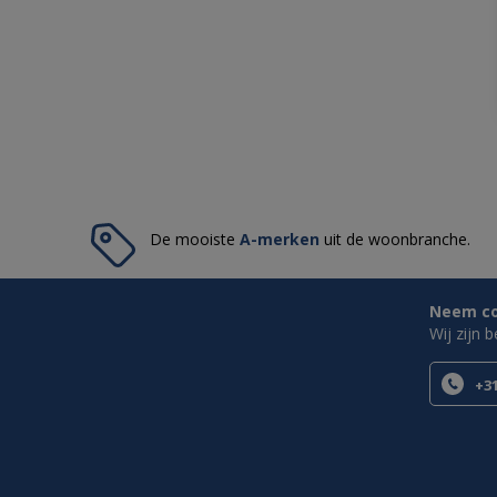
De mooiste
A-merken
uit de woonbranche.
Neem con
Wij zijn 
+31