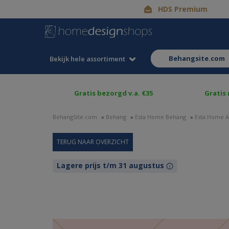
HDS Premium
behangsite.com
Bekijk hele assortiment
Gratis bezorgd v.a. €35
Gratis
BehangSite.com
»
Behang
»
Esta Home Behang
»
Esta Home A
Lagere prijs t/m 31 augustus