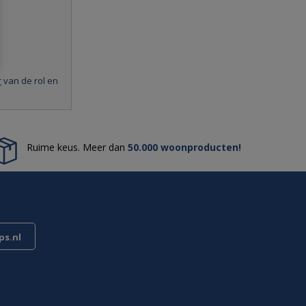
r
van de rol en
Ruime keus. Meer dan
50.000 woonproducten!
s.nl