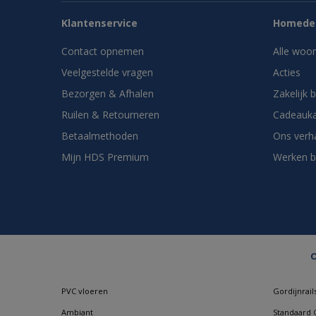
Klantenservice
Homedes
Contact opnemen
Alle woo
Veelgestelde vragen
Acties
Bezorgen & Afhalen
Zakelijk 
Ruilen & Retourneren
Cadeauka
Betaalmethoden
Ons verh
Mijn HDS Premium
Werken b
O
PVC vloeren
Gordijnrail
Ambiant
Standaard G