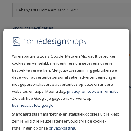
Behang Esta Home Art Deco 139211
Productspecificaties
Levertijd
7 dagen
Leverdatum
14-08-2026
Retourvoorwaarden
30 dagen gratis retourn
Wij en partners zoals Google, Meta en Microsoft gebruiken
cookies en vergelijkbare identifiers om gegevens over je
Productcode
139211
bezoek te verwerken. Met jouw toestemming gebruiken we
EAN
8710381721907
deze voor advertentiepersonalisatie, advertentiemeting en
niet-gepersonaliseerde advertenties op deze en andere
Productgroep
Esta Home Behang - Esta
websites en apps. Meer uitleg:
privacy- en cookie-informatie
.
Deco Behang
Zie ook hoe Google je gegevens verwerkt op
Kleur
Roze
business.safety.google
.
Merken
Esta Home
Standaard staan marketing- en statistiek-cookies uit; je kiest
Collectie
Art Deco
zelf. Je wijzigt je keuze later eenvoudig via de cookie-
Soort behang
Normaal behang
instellingen op onze
privacy-pagina
.
Product
Vliesbehang