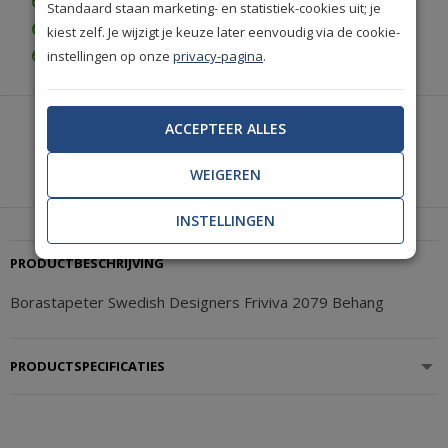
Gratis bezorgd vanaf € 35,-
Standaard staan marketing- en statistiek-cookies uit; je
Achteraf betalen is mogelijk
kiest zelf. Je wijzigt je keuze later eenvoudig via de cookie-
instellingen op onze
privacy-pagina
.
Gratis achteraf betalen
Heeft u hulp nodig of wilt u telefonisch bestellen?
ACCEPTEER ALLES
Neem contact met ons op.
WEIGEREN
|
+31(0)85 888 3671
Start met chatten
INSTELLINGEN
PRODUCTBESCHRIJVING
Borastapeter Swedish Designers Friviva 2079 Behang
PRODUCTSPECIFICATIES