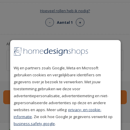
Hoeveel rollen heb ik nodig?
-
Aantal 1
+
Afsnijliniaal voor strakke snijlijnen!
Behang afsnijliniaal 55cm
€ 9,95
Wij en partners zoals Google, Meta en Microsoft
gebruiken cookies en vergelijkbare identifiers om
gegevens over je bezoek te verwerken. Met jouw
toestemming gebruiken we deze voor
advertentiepersonalisatie, advertentiemeting en niet-
gepersonaliseerde advertenties op deze en andere
websites en apps. Meer uitleg:
privacy- en cookie-
Spaar
134
premium punten
i
informatie
. Zie ook hoe Google je gegevens verwerkt op
business.safety.google
.