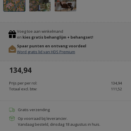
ORAC
Previous
Stop
DECORLIJSTEN
Voeg toe aan winkelmand
&
en
kies gratis behanglijm + behangset!
PLINTEN
Spaar punten en ontvang voordeel
ONLINE
Word gratis lid van HDS Premium
BESTELLEN
-
134,94
DECORLIJST.NL
Prijs per per rol:
134,94
Totaal excl. btw:
111,52
Gratis verzending
Op voorraad bij leverancier.
Vandaag besteld, dinsdag 18 augustus in huis.