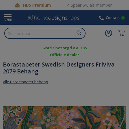
HDS Premium
Spaar 5% als member
Contact
MENU
Gratis bezorgd v.a. €35
Officiële dealer
Borastapeter Swedish Designers Friviva
2079 Behang
alle Borastapeter behang