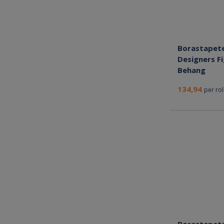
Borastapet
Designers F
Behang
134,94
per rol