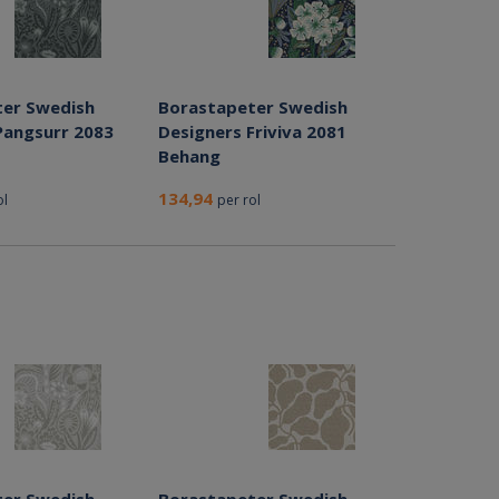
er Swedish
Borastapeter Swedish
Pangsurr 2083
Designers Friviva 2081
Behang
134,94
ol
per rol