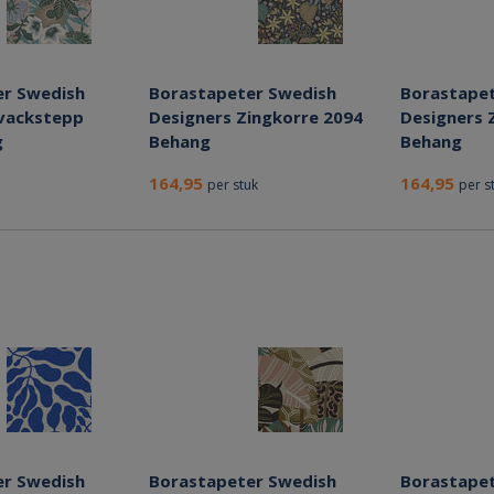
er Swedish
Borastapeter Swedish
Borastapet
vackstepp
Designers Zingkorre 2094
Designers 
g
Behang
Behang
164,95
164,95
per stuk
per s
er Swedish
Borastapeter Swedish
Borastapet