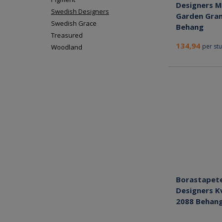
Designers M
Swedish Designers
Garden Gra
Swedish Grace
Behang
Treasured
134,94
per st
Woodland
Borastapet
Designers K
2088 Behan