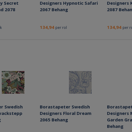
y Secret
Designers Hypnotic Safari
Designers 
nd 2078
2067 Behang
2087 Beha
134,94
134,94
uk
per rol
per r
er Swedish
Borastapeter Swedish
Borastapet
vackstepp
Designers Floral Dream
Designers 
g
2065 Behang
Garden Gra
Behang