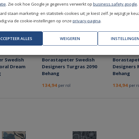
tie
. Zie ook hoe Google je gegevens verwerkt op
business.safety.google
.
rd staan marketing- en statistiek-cookies uit; je kiest zelf. Je wijzigt je keu
ig via de cookie-instellingen op onze
privacy-pagina
.
CCEPTEER ALLES
WEIGEREN
INSTELLINGE
er Swedish
Borastapeter Swedish
Borastapet
loral Dream
Designers Turgras 2090
Designers 
g
Behang
Behang
134,94
134,94
per rol
per r