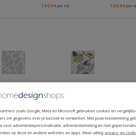
134,94
134,94
per rol
per s
er Swedish
Borastapeter Swedish
Borastapet
y Secret
Designers Figs 2063
Designers 
6 Behang
Behang
Behang
partners zoals Google, Meta en Microsoft gebruiken cookies en vergelijkb
134,94
134,94
per rol
per r
fiers om gegevens over je bezoek te verwerken. Met jouw toestemming ge
e voor advertentiepersonalisatie, advertentiemeting en niet-gepersonali
enties op deze en andere websites en apps. Meer uitleg:
privacy- en cooki