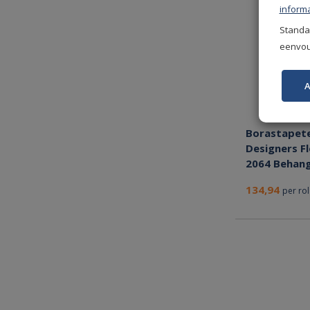
informa
Standaa
eenvoud
A
Borastapet
Designers F
2064 Behan
134,94
per rol