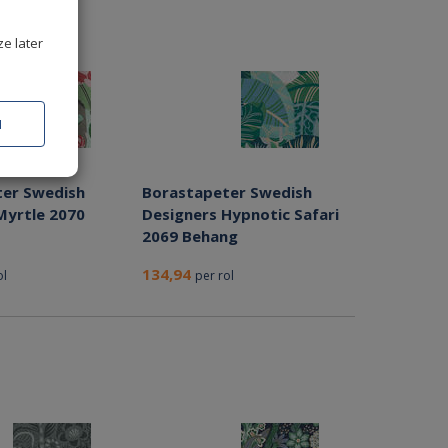
ze later
N
er Swedish
Borastapeter Swedish
Myrtle 2070
Designers Hypnotic Safari
2069 Behang
134,94
ol
per rol