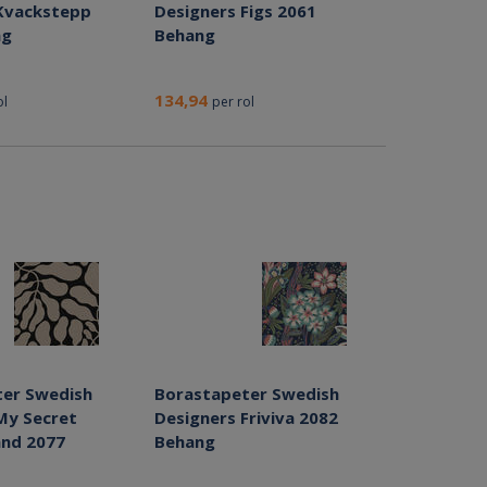
Kvackstepp
Designers Figs 2061
ng
Behang
134,94
ol
per rol
er Swedish
Borastapeter Swedish
My Secret
Designers Friviva 2082
nd 2077
Behang