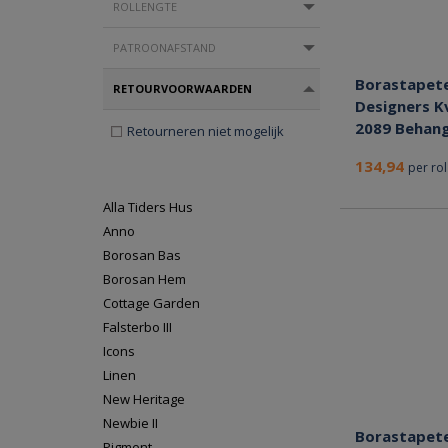
ROLLENGTE
PATROONAFSTAND
Borastapet
RETOURVOORWAARDEN
Designers K
2089 Behan
Retourneren niet mogelijk
134,94
per rol
Alla Tiders Hus
Anno
Borosan Bas
Borosan Hem
Cottage Garden
Falsterbo III
Icons
Linen
New Heritage
Newbie II
Borastapet
Pigment