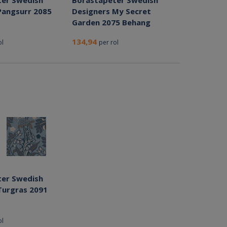
er Swedish
Borastapeter Swedish
Pangsurr 2085
Designers My Secret
Garden 2075 Behang
134,94
ol
per rol
er Swedish
Turgras 2091
ol