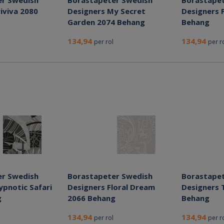
er Swedish
Borastapeter Swedish
Borastapet
iviva 2080
Designers My Secret
Designers 
Garden 2074 Behang
Behang
134,94
134,94
per rol
per r
er Swedish
Borastapeter Swedish
Borastapet
ypnotic Safari
Designers Floral Dream
Designers 
g
2066 Behang
Behang
134,94
134,94
per rol
per r