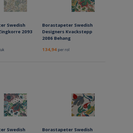
er Swedish
Borastapeter Swedish
Zingkorre 2093
Designers Kvackstepp
2086 Behang
134,94
tuk
per rol
er Swedish
Borastapeter Swedish