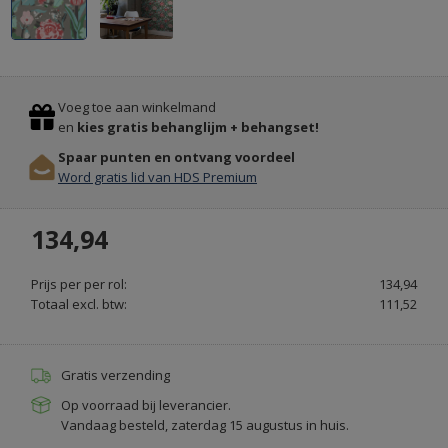
FARROW
&
BALL
Previous
Stop
KRIJTVERF
Voeg toe aan winkelmand
EN
en
kies gratis behanglijm + behangset!
KALKVERF
Spaar punten en ontvang voordeel
-
Word gratis lid van HDS Premium
PAINT
&
134,94
PAPER.NL
Prijs per per rol:
134,94
Totaal excl. btw:
111,52
Gratis verzending
Op voorraad bij leverancier.
Vandaag besteld, zaterdag 15 augustus in huis.