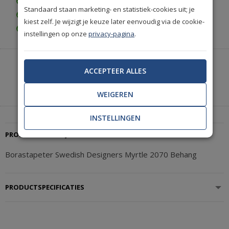
Gratis bezorgd vanaf € 35,-
Standaard staan marketing- en statistiek-cookies uit; je
Achteraf betalen is mogelijk
kiest zelf. Je wijzigt je keuze later eenvoudig via de cookie-
Gratis achteraf betalen
instellingen op onze
privacy-pagina
.
Heeft u hulp nodig of wilt u telefonisch bestellen?
ACCEPTEER ALLES
Neem contact met ons op.
|
+31(0)85 888 3671
Start met chatten
WEIGEREN
INSTELLINGEN
PRODUCTBESCHRIJVING
Borastapeter Swedish Designers Myrtle 2070 Behang
PRODUCTSPECIFICATIES