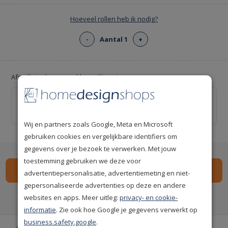
Hoeveel rollen heb ik nodig?
-
Aantal 1
+
Afsnijliniaal voor strakke snijlijnen!
Behang afsnijliniaal 55cm
€ 9,95
Wij en partners zoals Google, Meta en Microsoft
gebruiken cookies en vergelijkbare identifiers om
gegevens over je bezoek te verwerken. Met jouw
toestemming gebruiken we deze voor
advertentiepersonalisatie, advertentiemeting en niet-
gepersonaliseerde advertenties op deze en andere
Spaar
134
premium punten
i
websites en apps. Meer uitleg:
privacy- en cookie-
informatie
. Zie ook hoe Google je gegevens verwerkt op
business.safety.google
.