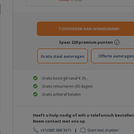
Spaar
229
premium punten
i
Gratis staal aanvragen
Gratis bezorgd vanaf € 35,-
Gratis retourneren (30 dagen)
Gratis achteraf betalen
Heeft u hulp nodig of wilt u telefonisch bestelle
Neem contact met ons op.
+31(0)85 888 3671
|
Start met chatten