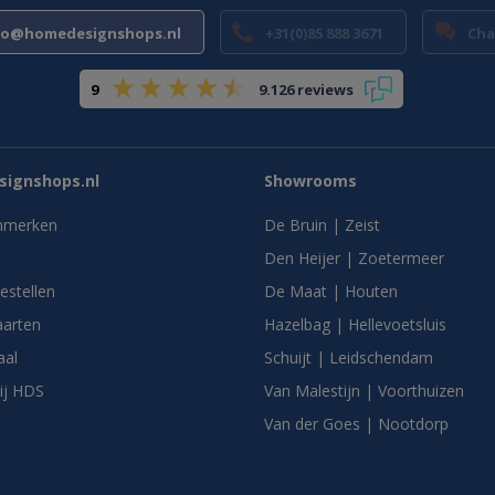
fo@homedesignshops.nl
+31(0)85 888 3671
Cha
9
9.126 reviews
ignshops.nl
Showrooms
nmerken
De Bruin | Zeist
Den Heijer | Zoetermeer
bestellen
De Maat | Houten
arten
Hazelbag | Hellevoetsluis
aal
Schuijt | Leidschendam
ij HDS
Van Malestijn | Voorthuizen
Van der Goes | Nootdorp