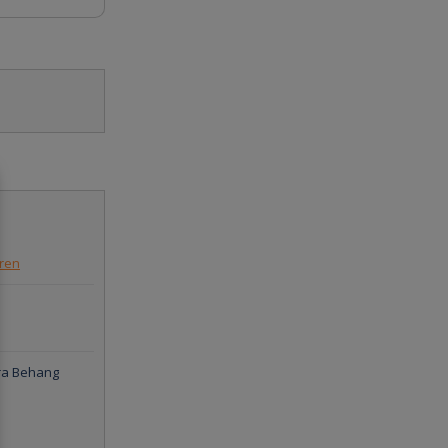
eren
ura Behang