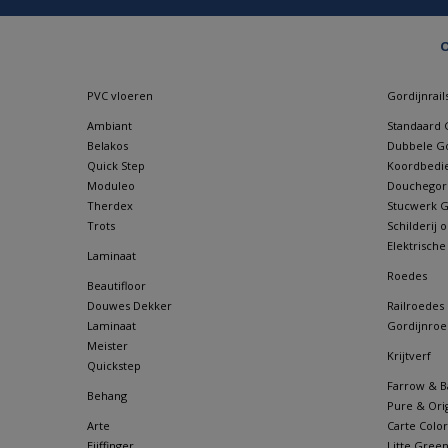
O
PVC vloeren
Gordijnrail
Ambiant
Standaard G
Belakos
Dubbele Go
Quick Step
Koordbedie
Moduleo
Douchegordi
Therdex
Stucwerk Go
Trots
Schilderij
Elektrische
Laminaat
Roedes
Beautifloor
Douwes Dekker
Railroedes
Laminaat
Gordijnroe
Meister
Krijtverf
Quickstep
Farrow & Ba
Behang
Pure & Orig
Arte
Carte Color
Eijffinger
Litte Gree