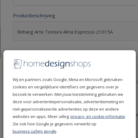
Productbeschrijving
Behang Arte Textura Alma Espresso 21015A
Productspecificaties
Levertijd
6 dagen
Leverdatum
13-08-2026
Wij en partners zoals Google, Meta en Microsoft gebruiken
Retourvoorwaarden
30 dagen gratis retourn
cookies en vergelijkbare identifiers om gegevens over je
Productcode
21015A
bezoek te verwerken. Met jouw toestemming gebruiken we
deze voor advertentiepersonalisatie, advertentiemeting en
EAN
5414917173293
niet-gepersonaliseerde advertenties op deze en andere
Productgroep
Arte behang - Arte Text
websites en apps. Meer uitleg:
privacy- en cookie-informatie
.
Kleur
Zwart
Zie ook hoe Google je gegevens verwerkt op
Merken
Arte
business.safety.google
.
Collectie
Textura