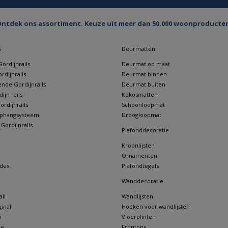
ntdek ons assortiment. Keuze uit meer dan 50.000 woonproducte
s
Deurmatten
ordijnrails
Deurmat op maat
rdijnrails
Deurmat binnen
nde Gordijnrails
Deurmat buiten
jn rails
Kokosmatten
rdijnrails
Schoonloopmat
 ophangsysteem
Droogloopmat
 Gordijnrails
Plafonddecoratie
Kroonlijsten
Ornamenten
des
Plafondtegels
Wanddecoratie
ll
Wandlijsten
inal
Hoeken voor wandlijsten
i
Vloerplinten
ne
Frontons