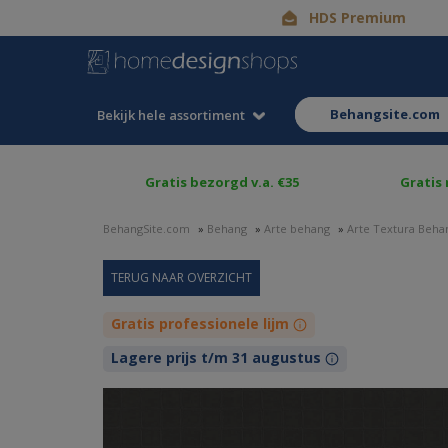
HDS Premium
behangsite.com
Bekijk hele assortiment
Gratis bezorgd v.a. €35
Gratis
BehangSite.com
»
Behang
»
Arte behang
»
Arte Textura Beha
Gratis professionele lijm
Lagere prijs t/m 31 augustus