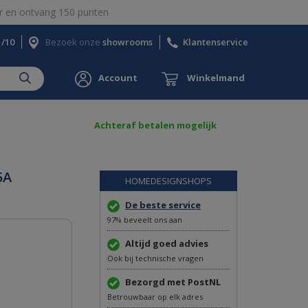
 en ontvang 150 punten
1/10
Bezoek onze
showrooms
Klantenservice
Account
Winkelmand
Achteraf betalen mogelijk
5A
HOMEDESIGNSHOPS
De beste service
97% beveelt ons aan
Altijd goed advies
Ook bij technische vragen
Bezorgd met PostNL
Betrouwbaar op elk adres