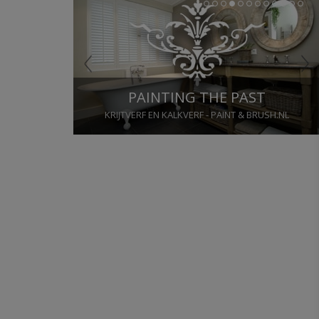
1
2
3
4
5
6
7
8
9
10
11
12
GORDIJNRAILS OP MAAT
GORDIJNROEDEN EN RAILS - RAILSOPMAAT.NL
Stop