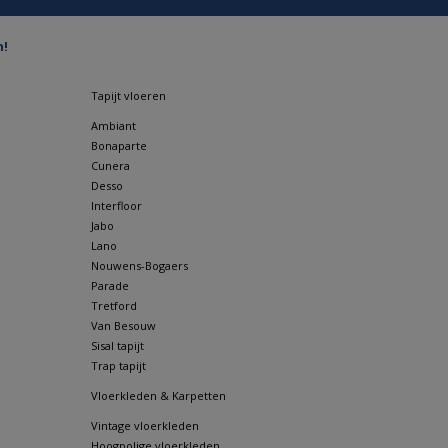
n!
Tapijt vloeren
Ambiant
Bonaparte
Cunera
Desso
Interfloor
Jabo
Lano
Nouwens-Bogaers
Parade
Tretford
Van Besouw
Sisal tapijt
Trap tapijt
Vloerkleden & Karpetten
Vintage vloerkleden
Hoogpolige vloerkleden