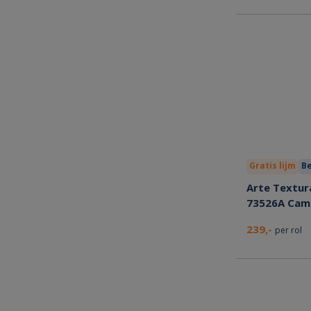
Gratis lijm
Be
Arte Textura
73526A Cam
239,-
per rol