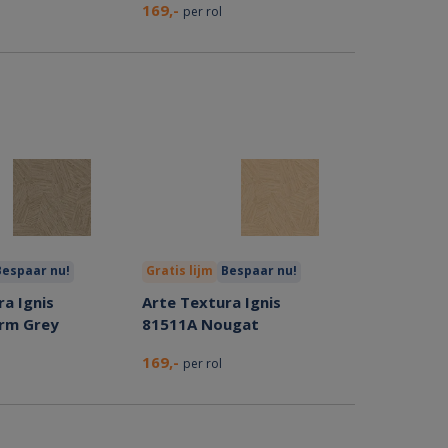
169,-
per rol
Bespaar nu!
Gratis lijm
Bespaar nu!
a Ignis
Arte Textura Ignis
rm Grey
81511A Nougat
169,-
per rol