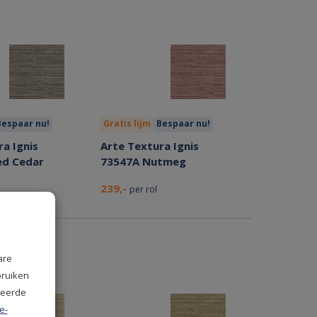
Bespaar nu!
Gratis lijm
Bespaar nu!
a Ignis
Arte Textura Ignis
ed Cedar
73547A Nutmeg
239,-
per rol
are
bruiken
seerde
e-