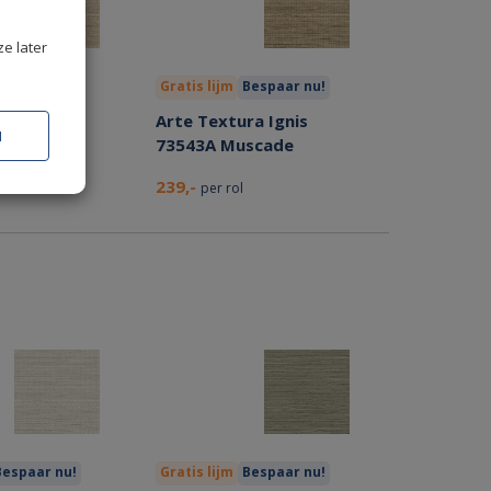
ze later
Bespaar nu!
Gratis lijm
Bespaar nu!
a Ignis
Arte Textura Ignis
N
ast
73543A Muscade
239,-
per rol
Bespaar nu!
Gratis lijm
Bespaar nu!