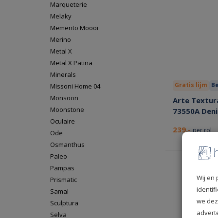
Marqueterie
Melaky
Memento Moooi
Merino
Metal X
Metal X Patina
Minerals
Gratis lijm
Be
Missoni Home 04
Monsoon
Arte Textura
Moonstone
73550A Den
Oculaire
239,-
per rol
Ode
Osmanthus
Paleo
Pampas
Wij en 
Prismatic
identi
Samal
we dez
Sculptura
advert
Selva