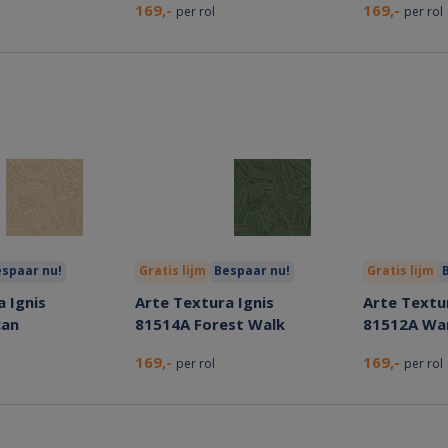
169,-
169,-
per rol
per rol
spaar nu!
Gratis lijm
Bespaar nu!
Gratis lijm
 Ignis
Arte Textura Ignis
Arte Textur
can
81514A Forest Walk
81512A Wa
169,-
169,-
per rol
per rol