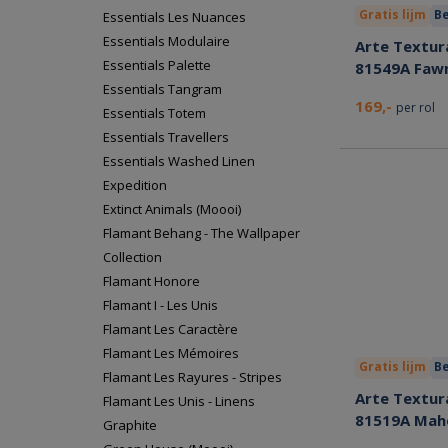
Gratis lijm
Be
Essentials Les Nuances
Essentials Modulaire
Arte Textura
Essentials Palette
81549A Faw
Essentials Tangram
169,-
per rol
Essentials Totem
Essentials Travellers
Essentials Washed Linen
Expedition
Extinct Animals (Moooi)
Flamant Behang - The Wallpaper
Collection
Flamant Honore
Flamant I - Les Unis
Flamant Les Caractère
Flamant Les Mémoires
Gratis lijm
Be
Flamant Les Rayures - Stripes
Arte Textura
Flamant Les Unis - Linens
81519A Mah
Graphite