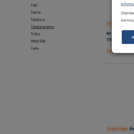
informa
Tali
Terra
Standaa
Textura
eenvoud
Gratis lijm
Be
Textura Ignis
Arte Textura
Tribu
A
73546A Haze
Wild Silk
Yala
239,-
per rol
Gratis lijm
Be