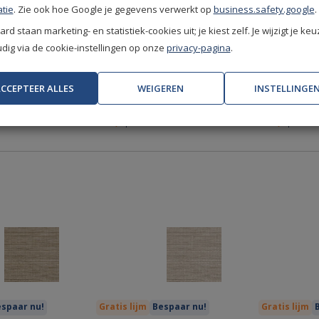
tie
. Zie ook hoe Google je gegevens verwerkt op
business.safety.google
.
rd staan marketing- en statistiek-cookies uit; je kiest zelf. Je wijzigt je keu
ig via de cookie-instellingen op onze
privacy-pagina
.
spaar nu!
Gratis lijm
Bespaar nu!
Gratis lijm
 Ignis
Arte Textura Ignis
Arte Textur
CCEPTEER ALLES
WEIGEREN
INSTELLINGE
lnut
73545A Tartuffo
73544A Alb
239,-
239,-
per rol
per rol
spaar nu!
Gratis lijm
Bespaar nu!
Gratis lijm