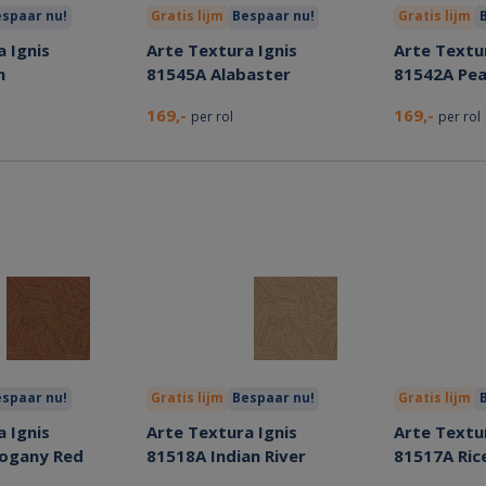
spaar nu!
Gratis lijm
Bespaar nu!
Gratis lijm
 Ignis
Arte Textura Ignis
Arte Textur
n
81545A Alabaster
81542A Pea
169,-
169,-
per rol
per rol
spaar nu!
Gratis lijm
Bespaar nu!
Gratis lijm
 Ignis
Arte Textura Ignis
Arte Textur
ogany Red
81518A Indian River
81517A Ric