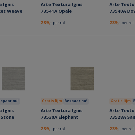
 Ignis
Arte Textura Ignis
Arte Textur
ket Weave
73541A Opale
73540A Do
239,-
239,-
per rol
per rol
spaar nu!
Gratis lijm
Bespaar nu!
Gratis lijm
 Ignis
Arte Textura Ignis
Arte Textur
 Stone
73530A Elephant
73528A San
239,-
239,-
per rol
per rol