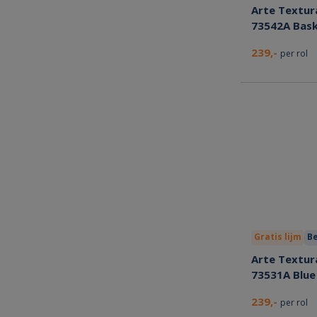
Arte Textura
73542A Bas
239,-
per rol
Gratis lijm
Be
Arte Textura
73531A Blue
239,-
per rol