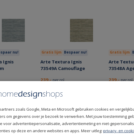
spaar nu!
Gratis lijm
Bespaar nu!
Gratis lijm
 Ignis
Arte Textura Ignis
Arte Textur
im
73549A Camouflage
73548A Ag
239,-
239,-
per rol
per rol
partners zoals Google, Meta en Microsoft gebruiken cookies en vergelijkb
fiers om gegevens over je bezoek te verwerken. Met jouw toestemming ge
e voor advertentiepersonalisatie, advertentiemeting en niet-gepersonali
enties op deze en andere websites en apps. Meer uitleg:
privacy- en cooki