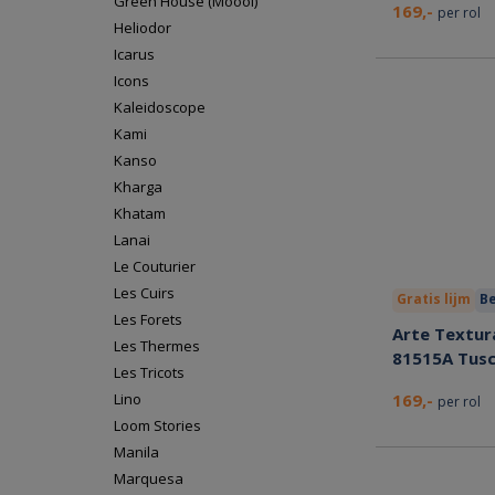
Green House (Moooi)
169,-
per rol
Heliodor
Icarus
Icons
Kaleidoscope
Kami
Kanso
Kharga
Khatam
Lanai
Le Couturier
Les Cuirs
Gratis lijm
Be
Les Forets
Arte Textura
Les Thermes
81515A Tus
Les Tricots
Lino
169,-
per rol
Loom Stories
Manila
Marquesa