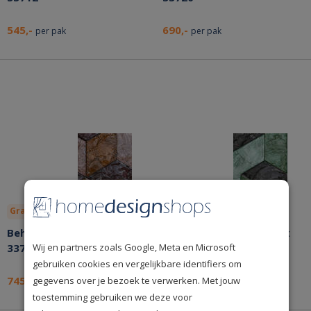
545,-
690,-
per pak
per pak
Gratis lijm
Bespaar nu!
Gratis lijm
Bespaar nu!
Behang Arte Samal Cubic
Behang Arte Samal Helix
Wij en partners zoals Google, Meta en Microsoft
33702
33722
gebruiken cookies en vergelijkbare identifiers om
745,-
690,-
gegevens over je bezoek te verwerken. Met jouw
per pak
per pak
toestemming gebruiken we deze voor