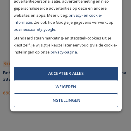
advertentiepersonalisatie, advertentiemeting en niet-
gepersonaliseerde advertenties op deze en andere
websites en apps. Meer uitleg:
privacy- en cookie-
informatie
. Zie ook hoe Google je gegevens verwerkt op
business.safety.google
.
Standaard staan marketing- en statistiek-cookies uit; je
kiest zelf. Je wijzigt je keuze later eenvoudig via de cookie-
instellingen op onze
privacy-pagina
.
Gratis lijm
Bespaar nu!
Gratis lijm
Bespaar nu!
Behang Arte Samal Helix
Behang Arte Samal Prisma
ACCEPTEER ALLES
33721
33713
WEIGEREN
690,-
545,-
per pak
per pak
INSTELLINGEN