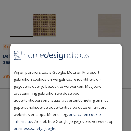
Gratis lijm
Bespaar nu!
Gratis lijm
Bespaar nu!
Behang Arte Icons Rattan
Behang Arte Icons Latus
85541
50506A
Wij en partners zoals Google, Meta en Microsoft
389,-
29,-
per stuk
per stuk
gebruiken cookies en vergelijkbare identifiers om
gegevens over je bezoek te verwerken. Met jouw
toestemming gebruiken we deze voor
advertentiepersonalisatie, advertentiemeting en niet-
gepersonaliseerde advertenties op deze en andere
websites en apps. Meer uitleg:
privacy- en cookie-
informatie
. Zie ook hoe Google je gegevens verwerkt op
business.safety.google
.