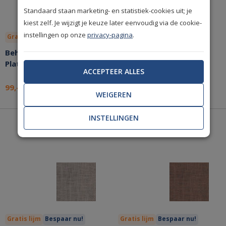
Standaard staan marketing- en statistiek-cookies uit; je
kiest zelf. Je wijzigt je keuze later eenvoudig via de cookie-
instellingen op onze
privacy-pagina
.
Gratis lijm
Bespaar nu!
Gratis lijm
Bespaar nu!
Behang Arte Icons
Behang Arte Icons
Platinum 85508
Shagreen 85522
ACCEPTEER ALLES
99,-
59,-
per stuk
per stuk
WEIGEREN
INSTELLINGEN
Gratis lijm
Bespaar nu!
Gratis lijm
Bespaar nu!