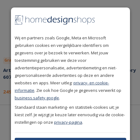
Wij en partners zoals Google, Meta en Microsoft
gebruiken cookies en vergelijkbare identifiers om
gegevens over je bezoek te verwerken. Met jouw
toestemming gebruiken we deze voor
Gratis lijm
Bespaar nu!
Gratis lijm
Bespaar nu!
advertentiepersonalisatie, advertentiemeting en niet-
Arte Tali Tamba Mint
Arte Tali Strelitzia Hickory
gepersonaliseerde advertenties op deze en andere
60729 Behang
60743 Behang
websites en apps. Meer uitleg:
privacy- en cookie-
informatie
. Zie ook hoe Google je gegevens verwerkt op
249,-
249,-
per rol
per rol
business.safety.google
.
Standaard staan marketing- en statistiek-cookies uit; je
kiest zelf. Je wijzigt je keuze later eenvoudig via de cookie-
instellingen op onze
privacy-pagina
.