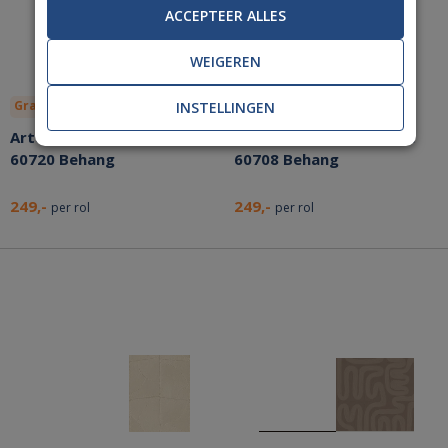
ACCEPTEER ALLES
WEIGEREN
Gratis lijm
Bespaar nu!
Gratis lijm
Bespaar nu!
INSTELLINGEN
Arte Tali Tamba Chalk
Arte Tali Sarana Canyon
60720 Behang
60708 Behang
249,-
249,-
per rol
per rol