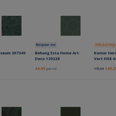
Bespaar nu!
15% korting
Museum 307345
Behang Esta Home Art
Komar Heri
Deco 139228
Vert HX8-0
44,95
149,
175,59
per rol