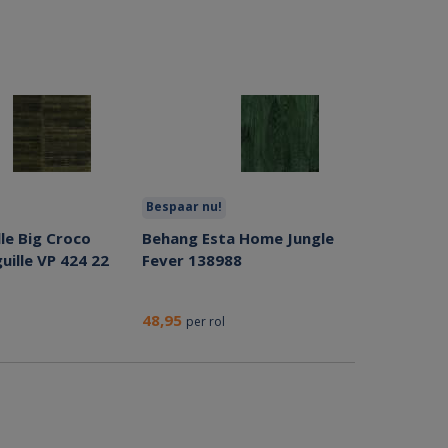
Bespaar nu!
lle Big Croco
Behang Esta Home Jungle
ille VP 424 22
Fever 138988
48,95
per rol