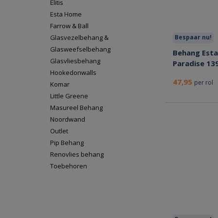
Élitis
Esta Home
Farrow & Ball
Glasvezelbehang &
Bespaar nu!
Glasweefselbehang
Behang Est
Glasvliesbehang
Paradise 13
Hookedonwalls
47,95
per rol
Komar
Little Greene
Masureel Behang
Noordwand
Outlet
Pip Behang
Renovlies behang
Toebehoren