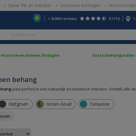
Spaar 5% als member
Exclusieve kortingen
Word member
> 8.000 reviews
9.1/10
B
 retourneren binnen 30 dagen
Gratis behangstalen
oen behang
ehang
past perfect in een natuurlijk en botanisch interieur. Ontdek alle d
Olijfgroen
Groen-Goud
Turquoise
leuren