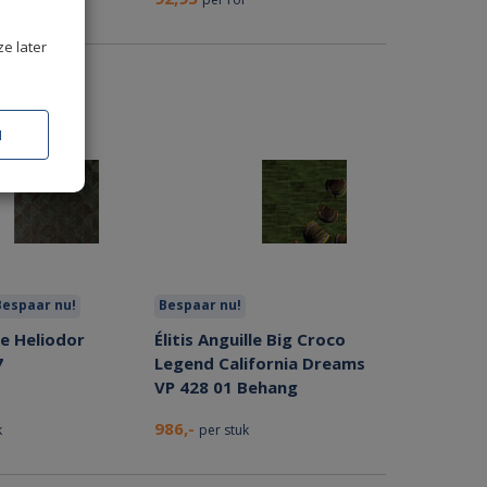
ze later
N
Bespaar nu!
Bespaar nu!
e Heliodor
Élitis Anguille Big Croco
7
Legend California Dreams
VP 428 01 Behang
986,-
k
per stuk