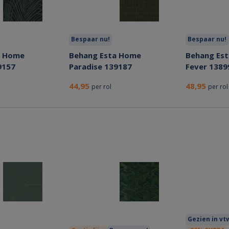
Bespaar nu!
Bespaar nu!
a Home
Behang Esta Home
Behang Est
9157
Paradise 139187
Fever 1389
44,95
48,95
per rol
per rol
Gezien in v