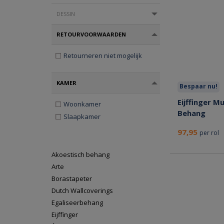
DESSIN
RETOURVOORWAARDEN
Retourneren niet mogelijk
KAMER
Bespaar nu!
Eijffinger 
Woonkamer
Behang
Slaapkamer
97,95
per rol
Akoestisch behang
Arte
Borastapeter
Dutch Wallcoverings
Egaliseerbehang
Eijffinger