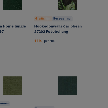
Gratis lijm
Bespaar nu!
a Home Jungle
Hookedonwalls Caribbean
97
27202 Fotobehang
139,-
per stuk
twonen