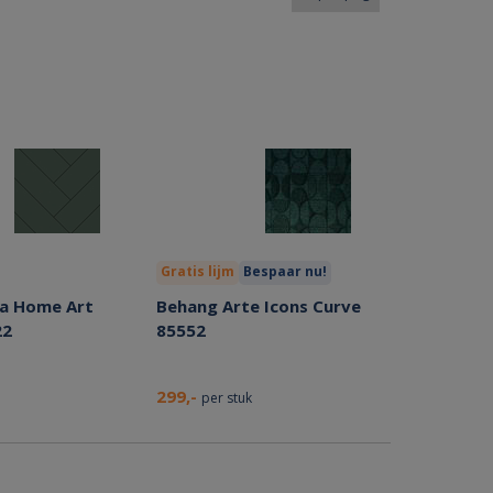
Gratis lijm
Bespaar nu!
a Home Art
Behang Arte Icons Curve
22
85552
299,-
per stuk