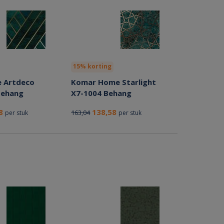
15% korting
e Artdeco
Komar Home Starlight
Behang
X7-1004 Behang
78
138,58
163,04
per stuk
per stuk