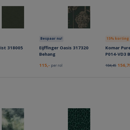
Bespaar nu!
15% korting
wist 318005
Eijffinger Oasis 317320
Komar Pur
Behang
P014-VD3 
115,-
156,
184,45
per rol