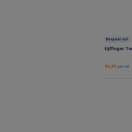
Bespaar nu!
Eijffinger T
92,95
per rol