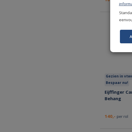
informa
Standaa
eenvoud
A
Gezien in vt
Bespaar nu!
Eijffinger C
Behang
140,-
per rol