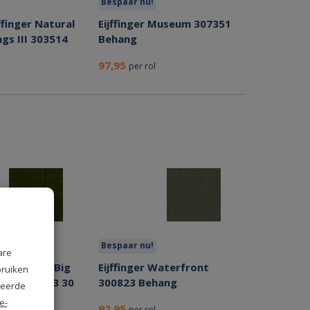
Bespaar nu!
jffinger Natural
Eijffinger Museum 307351
gs III 303514
Behang
97,95
per rol
Bespaar nu!
are
is Anguille Big
Eijffinger Waterfront
bruiken
chat VP 423 30
300823 Behang
seerde
e-
92,95
per rol