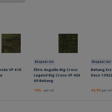
Bespaar nu!
Bespaar nu!
ptée VP 618
Élitis Anguille Big Croco
Behang Est
sa
Legend Big Croco VP 426
Deco 1392
09 Behang
189,-
44,95
per rol
per rol