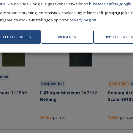
tie
. Zie ook hoe Google je gegevens verwerkt op
business.safety.google
.
rd staan marketing- en statistiek-cookies uit; je kiest zelf. Je wijzigt je keu
ig via de cookie-instellingen op onze
privacy-pagina
.
CCEPTEER ALLES
WEIGEREN
INSTELLINGE
wonen
Bespaar nu!
Gratis lijm
anvas 313509
Eijffinger Museum 307312
Behang Art
Behang
Scale 4910
97,95
159,-
per rol
per stu