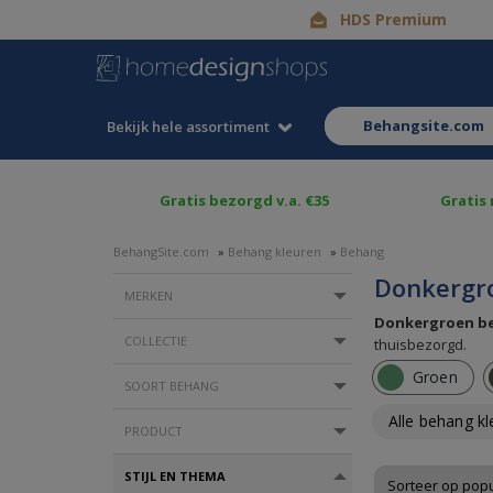
HDS Premium
behangsite.com
Bekijk hele assortiment
Gratis bezorgd v.a. €35
Gratis
BehangSite.com
»
Behang kleuren
»
Behang
Donkergr
MERKEN
Donkergroen b
COLLECTIE
thuisbezorgd.
Groen
SOORT BEHANG
Alle behang k
PRODUCT
STIJL EN THEMA