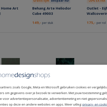
Gratis lijm
Bespaar nu!
-20% EXTRA
a Home Art
Behang Arte Heliodor
Outlet - Ei
2
Cube 49003
Wallcoverin
149,-
175,-
per stuk
per rol
15% korting
Bespaar nu!
partners zoals Google, Meta en Microsoft gebruiken cookies en vergelijkb
rtifact 312424
Komar Home Jungle Night
Behang Élit
fiers om gegevens over je bezoek te verwerken. Met jouw toestemming ge
X4-1027 Behang
Croco Galu
e voor advertentiepersonalisatie, advertentiemeting en niet-gepersonali
enties op deze en andere websites en apps. Meer uitleg:
privacy- en cooki
85,28
189,-
100,33
per stuk
per rol