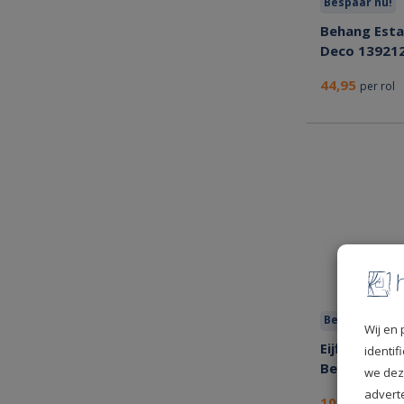
Bespaar nu!
Behang Est
Deco 13921
44,95
per rol
Bespaar nu!
Wij en 
Eijffinger A
identi
Behang
we dez
advert
104,95
per rol