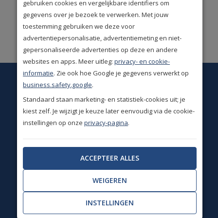
gebruiken cookies en vergelijkbare identifiers om
klantwaardering
(9.1/10)
gegevens over je bezoek te verwerken. Met jouw
toestemming gebruiken we deze voor
Ruime keus. Meer dan
advertentiepersonalisatie, advertentiemeting en niet-
50.000 woonproducten!
gepersonaliseerde advertenties op deze en andere
websites en apps. Meer uitleg:
privacy- en cookie-
informatie
. Zie ook hoe Google je gegevens verwerkt op
Op dit moment is onze
business.safety.google
.
klantenservice gesloten.
Standaard staan marketing- en statistiek-cookies uit; je
Wij zijn weer bereikbaar van ma t/m vr 09.00 tot 13.00
kiest zelf. Je wijzigt je keuze later eenvoudig via de cookie-
uur.
instellingen op onze
privacy-pagina
.
info@homedesignshops.nl
ACCEPTEER ALLES
+31(0)85 888 3671
WEIGEREN
Chatten
INSTELLINGEN