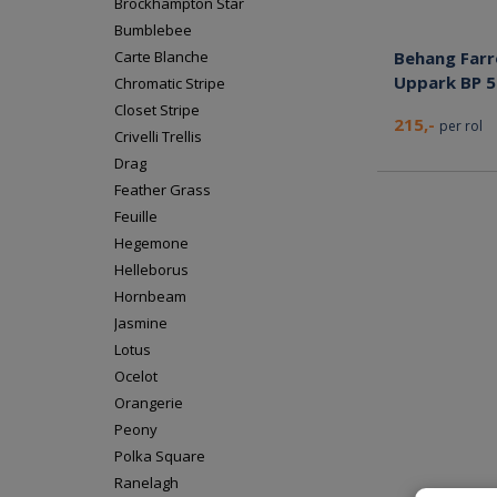
Brockhampton Star
Bumblebee
Carte Blanche
Behang Farr
Uppark BP 
Chromatic Stripe
Closet Stripe
215,-
per rol
Crivelli Trellis
Drag
Feather Grass
Feuille
Hegemone
Helleborus
Hornbeam
Jasmine
Lotus
Ocelot
Orangerie
Peony
Polka Square
Ranelagh