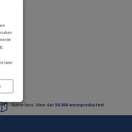
are
bruiken
seerde
e-
ze later
N
Ruime keus. Meer dan
50.000 woonproducten!