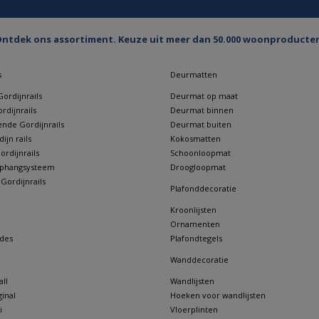
ntdek ons assortiment. Keuze uit meer dan 50.000 woonproducte
s
Deurmatten
ordijnrails
Deurmat op maat
rdijnrails
Deurmat binnen
nde Gordijnrails
Deurmat buiten
jn rails
Kokosmatten
rdijnrails
Schoonloopmat
 ophangsysteem
Droogloopmat
 Gordijnrails
Plafonddecoratie
Kroonlijsten
Ornamenten
des
Plafondtegels
Wanddecoratie
ll
Wandlijsten
inal
Hoeken voor wandlijsten
i
Vloerplinten