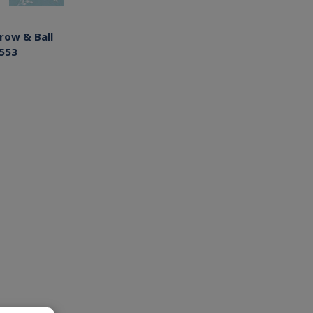
row & Ball
553