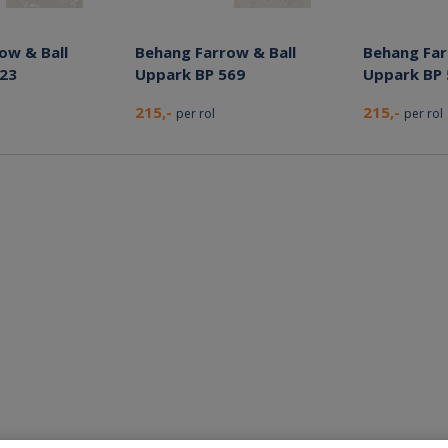
ow & Ball
Behang Farrow & Ball
Behang Far
523
Uppark BP 569
Uppark BP 
215,-
215,-
per rol
per rol