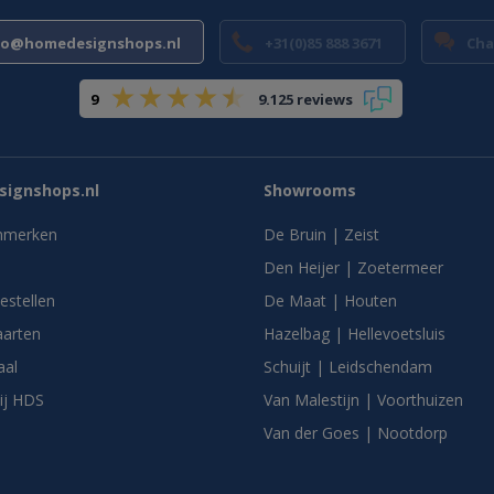
fo@homedesignshops.nl
+31(0)85 888 3671
Cha
9
9.125 reviews
ignshops.nl
Showrooms
nmerken
De Bruin | Zeist
Den Heijer | Zoetermeer
bestellen
De Maat | Houten
arten
Hazelbag | Hellevoetsluis
aal
Schuijt | Leidschendam
ij HDS
Van Malestijn | Voorthuizen
Van der Goes | Nootdorp