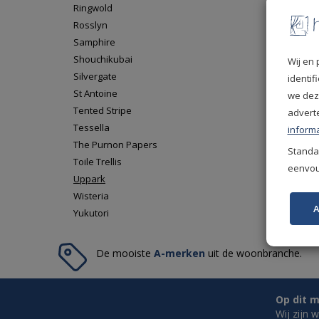
Ringwold
Rosslyn
Samphire
Shouchikubai
Wij en 
Silvergate
identi
St Antoine
we dez
Tented Stripe
advert
Tessella
informa
The Purnon Papers
Standaa
Toile Trellis
eenvoud
Uppark
Wisteria
A
Yukutori
De mooiste
A-merken
uit de woonbranche.
Op dit m
Wij zijn 