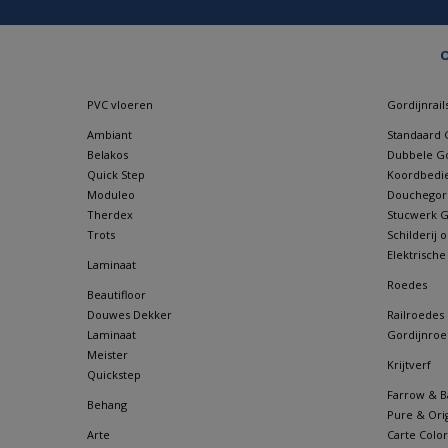
O
PVC vloeren
Gordijnrail
Ambiant
Standaard G
Belakos
Dubbele Go
Quick Step
Koordbedie
Moduleo
Douchegordi
Therdex
Stucwerk Go
Trots
Schilderij
Elektrische
Laminaat
Roedes
Beautifloor
Douwes Dekker
Railroedes
Laminaat
Gordijnroe
Meister
Krijtverf
Quickstep
Farrow & Ba
Behang
Pure & Orig
Arte
Carte Color