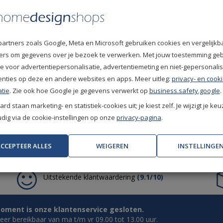
partners zoals Google, Meta en Microsoft gebruiken cookies en vergelijkb
fiers om gegevens over je bezoek te verwerken. Met jouw toestemming ge
e voor advertentiepersonalisatie, advertentiemeting en niet-gepersonali
enties op deze en andere websites en apps. Meer uitleg:
privacy- en cooki
tie
. Zie ook hoe Google je gegevens verwerkt op
business.safety.google
.
rd staan marketing- en statistiek-cookies uit; je kiest zelf. Je wijzigt je keu
ig via de cookie-instellingen op onze
privacy-pagina
.
CCEPTEER ALLES
WEIGEREN
INSTELLINGE
Uitstekende klantwaardering
(9.1/10)
oment is onze klantenservice gesloten.
weer bereikbaar van ma t/m vr 09.00 tot 13.00 uur.