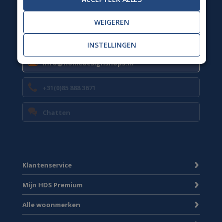
Wij zijn weer bereikbaar van ma t/m vr 09.00 tot 13.00
WEIGEREN
uur.
INSTELLINGEN
info@homedesignshops.nl
+31(0)85 888 3671
Chatten
Klantenservice
Mijn HDS Premium
Alle woonmerken