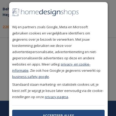
Behang Farrow & Ball
Behang Farrow & Ball
Hegemone 57-05
Hegemone 57-01
220,-
220,-
Wij en partners zoals Google, Meta en Microsoft
per rol
per rol
gebruiken cookies en vergelijkbare identifiers om
gegevens over je bezoek te verwerken. Met jouw
toestemming gebruiken we deze voor
De mooiste
A-merken
advertentiepersonalisatie, advertentiemeting en niet-
uit de woonbranche.
gepersonaliseerde advertenties op deze en andere
websites en apps. Meer uitleg:
privacy- en cookie-
Uitstekende
informatie
. Zie ook hoe Google je gegevens verwerkt op
klantwaardering
(9.1/10)
business.safety.google
.
Ruime keus. Meer dan
Standaard staan marketing- en statistiek-cookies uit; je
50.000 woonproducten!
kiest zelf. Je wijzigt je keuze later eenvoudig via de cookie-
instellingen op onze
privacy-pagina
.
Op dit moment is onze
klantenservice gesloten.
ACCEPTEER ALLES