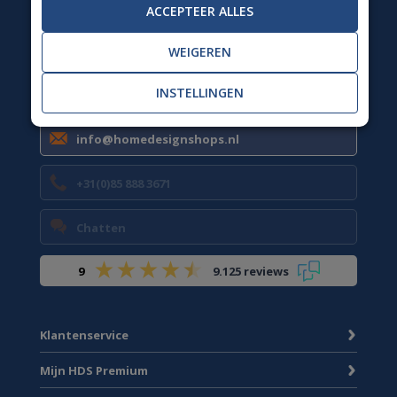
Op dit moment is onze
ACCEPTEER ALLES
klantenservice gesloten.
WEIGEREN
Wij zijn weer bereikbaar van ma t/m vr 09.00 tot 13.00
uur.
INSTELLINGEN
info@homedesignshops.nl
+31(0)85 888 3671
Chatten
9
9.125 reviews
Klantenservice
Mijn HDS Premium