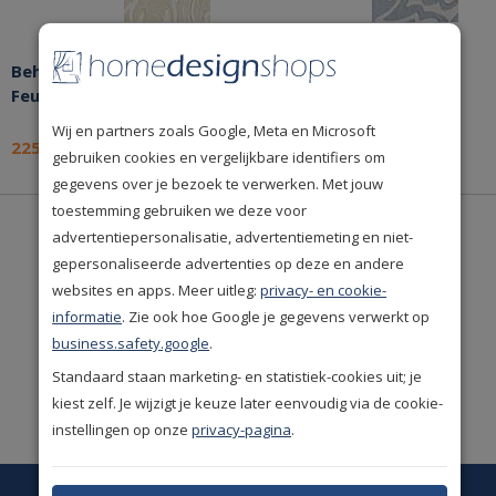
Behang Farrow & Ball
Behang Farrow & Ball
Feuille 4901
Feuille 4905
Wij en partners zoals Google, Meta en Microsoft
225,-
225,-
per rol
per rol
gebruiken cookies en vergelijkbare identifiers om
gegevens over je bezoek te verwerken. Met jouw
toestemming gebruiken we deze voor
advertentiepersonalisatie, advertentiemeting en niet-
De mooiste
A-merken
gepersonaliseerde advertenties op deze en andere
uit de woonbranche.
websites en apps. Meer uitleg:
privacy- en cookie-
informatie
. Zie ook hoe Google je gegevens verwerkt op
Uitstekende
klantwaardering
(9.1/10)
business.safety.google
.
Standaard staan marketing- en statistiek-cookies uit; je
Ruime keus. Meer dan
kiest zelf. Je wijzigt je keuze later eenvoudig via de cookie-
50.000 woonproducten!
instellingen op onze
privacy-pagina
.