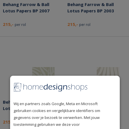
Behang Farrow & Ball
Behang Farrow & Ball
Lotus Papers BP 2007
Lotus Papers BP 2003
215,-
215,-
per rol
per rol
Behang Farrow & Ball
Behang Farrow & Ball
Wij en partners zoals Google, Meta en Microsoft
Lotus Papers BP 2041
Lotus Papers BP 2009
gebruiken cookies en vergelijkbare identifiers om
gegevens over je bezoek te verwerken. Met jouw
215,-
215,-
per rol
per rol
toestemming gebruiken we deze voor