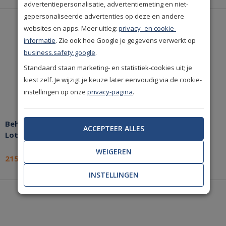
advertentiepersonalisatie, advertentiemeting en niet-
gepersonaliseerde advertenties op deze en andere
websites en apps. Meer uitleg:
privacy- en cookie-
informatie
. Zie ook hoe Google je gegevens verwerkt op
business.safety.google
.
Standaard staan marketing- en statistiek-cookies uit; je
kiest zelf. Je wijzigt je keuze later eenvoudig via de cookie-
instellingen op onze
privacy-pagina
.
Behang Farrow & Ball
Behang Farrow & Ball
ACCEPTEER ALLES
Lotus Papers BP 2051
Lotus Papers BP 2013
WEIGEREN
215,-
215,-
per rol
per rol
INSTELLINGEN