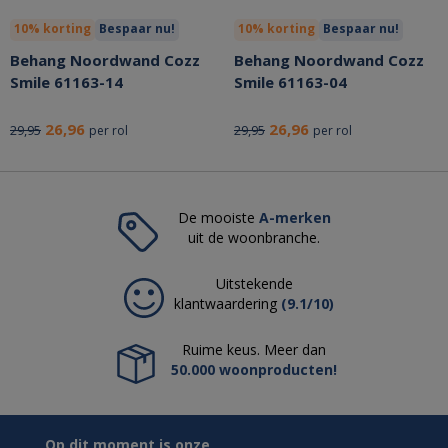
10% korting
Bespaar nu!
10% korting
Bespaar nu!
Behang Noordwand Cozz
Behang Noordwand Cozz
Smile 61163-14
Smile 61163-04
26,96
26,96
29,95
29,95
per rol
per rol
De mooiste
A-merken
uit de woonbranche.
Uitstekende
klantwaardering
(9.1/10)
Ruime keus. Meer dan
50.000 woonproducten!
Op dit moment is onze