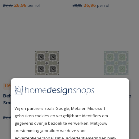
26,96
26,96
29,95
29,95
per rol
per rol
10% korting
Bespaar nu!
10% korting
Bespaar nu!
Behang Noordwand Cozz
Behang Noordwand Cozz
Smile 61170-06
Smile 61170-05
Wij en partners zoals Google, Meta en Microsoft
gebruiken cookies en vergelijkbare identifiers om
26,96
26,96
29,95
29,95
per rol
per rol
gegevens over je bezoek te verwerken. Met jouw
toestemming gebruiken we deze voor
advertentiepersonalisatie, advertentiemeting en niet-