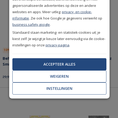
gepersonaliseerde advertenties op deze en andere
websites en apps. Meer uitleg:
privacy- en cookie-
informatie
. Zie ook hoe Google je gegevens verwerkt op
business.safety.google
.
Standaard staan marketing- en statistiek-cookies uit; je
kiest zelf. Je wijzigt je keuze later eenvoudig via de cookie-
instellingen op onze
privacy-pagina
.
10% korting
Bespaar nu!
10% korting
Bespaar nu!
Behang Noordwand Cozz
Behang Noordwand Cozz
Smile 61170-04
Smile 61170-03
ACCEPTEER ALLES
WEIGEREN
26,96
26,96
29,95
29,95
per rol
per rol
INSTELLINGEN