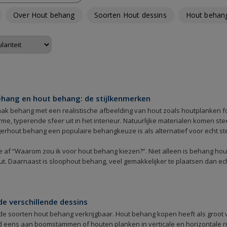
Over Hout behang
Soorten Hout dessins
Hout behang
ehang en hout behang: de stijlkenmerken
ak behang met een realistische afbeelding van hout zoals houtplanken fo
arme, typerende sfeer uit in het interieur. Natuurlijke materialen komen 
gerhout behang een populaire behangkeuze is als alternatief voor echt st
 je af “Waarom zou ik voor hout behang kiezen?”. Niet alleen is behang ho
ut. Daarnaast is sloophout behang, veel gemakkelijker te plaatsen dan ec
e verschillende dessins
nde soorten hout behang verkrijgbaar. Hout behang kopen heeft als groot voo
d eens aan boomstammen of houten planken in verticale en horizontale ri