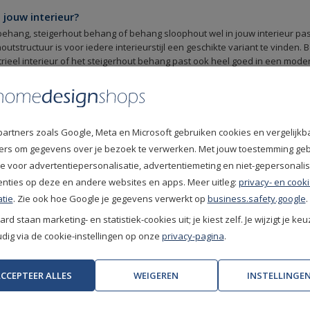
jouw interieur?
t behang, steigerhout behang of behang sloophout wel in jouw interieur pas
utstructuur is voor iedere interieurstijl een geschikte variant te vinden
rieel interieur of het steigerhout behang past ook heel goed in een modern
aast een mooie, zachte toevoeging aan een Scandinavisch interieur waar 
partners zoals Google, Meta en Microsoft gebruiken cookies en vergelijkb
out behang kopen bij Home Design Shops?
fiers om gegevens over je bezoek te verwerken. Met jouw toestemming ge
 in hout behang/ behang houtmotief van een gerenommeerd merk? Bestel
e voor advertentiepersonalisatie, advertentiemeting en niet-gepersonali
met houtlook per meter/per rol en je ontvangt het behang binnen 1-3 werkda
 advies over houtbehang. Daarnaast bieden wij onze klanten ook uitstek
enties op deze en andere websites en apps. Meer uitleg:
privacy- en cooki
tie
. Zie ook hoe Google je gegevens verwerkt op
business.safety.google
.
g bereikbaar tot 21:00 uur en op zaterdag tot 17:00 uur op het telefoonn
rd staan marketing- en statistiek-cookies uit; je kiest zelf. Je wijzigt je keu
ut behang stalen op aanvraag.
ig via de cookie-instellingen op onze
privacy-pagina
.
ellen dankzij het keurmerk betrouwbare webshop Q-shops.
de betaalopties zoals iDeal | Wero, Klarna, PayPal, Creditcard en Bancont
CCEPTEER ALLES
WEIGEREN
INSTELLINGE
en snelle levering van gemiddeld 2-3 werkdagen.
rol over? Retourneren kan binnen 30 dagen.