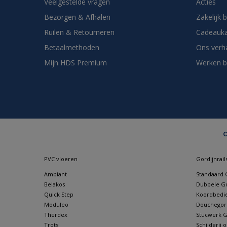
Veelgestelde vragen
Acties
Bezorgen & Afhalen
Zakelijk 
Ruilen & Retourneren
Cadeauka
Betaalmethoden
Ons verh
Mijn HDS Premium
Werken b
O
PVC vloeren
Gordijnrail
Ambiant
Standaard G
Belakos
Dubbele Go
Quick Step
Koordbedie
Moduleo
Douchegordi
Therdex
Stucwerk Go
Trots
Schilderij