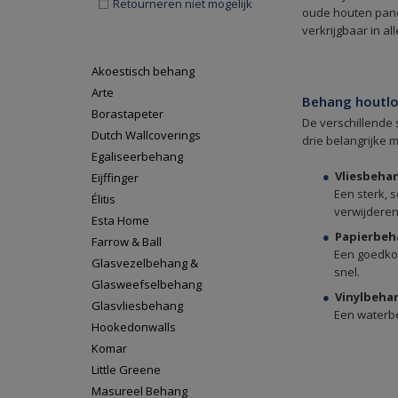
Retourneren niet mogelijk
oude houten panel
verkrijgbaar in al
Akoestisch behang
Arte
Behang houtloo
Borastapeter
De verschillende
Dutch Wallcoverings
drie belangrijke 
Egaliseerbehang
Vliesbeha
Eijffinger
Een sterk, 
Élitis
verwijderen
Esta Home
Papierbe
Farrow & Ball
Een goedkoo
Glasvezelbehang &
snel.
Glasweefselbehang
Vinylbeha
Glasvliesbehang
Een waterbe
Hookedonwalls
Komar
Little Greene
Masureel Behang