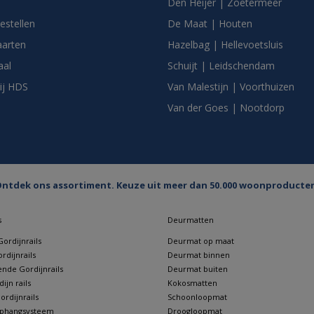
Den Heijer | Zoetermeer
bestellen
De Maat | Houten
arten
Hazelbag | Hellevoetsluis
aal
Schuijt | Leidschendam
ij HDS
Van Malestijn | Voorthuizen
Van der Goes | Nootdorp
ntdek ons assortiment. Keuze uit meer dan 50.000 woonproducte
s
Deurmatten
ordijnrails
Deurmat op maat
rdijnrails
Deurmat binnen
nde Gordijnrails
Deurmat buiten
jn rails
Kokosmatten
rdijnrails
Schoonloopmat
 ophangsysteem
Droogloopmat