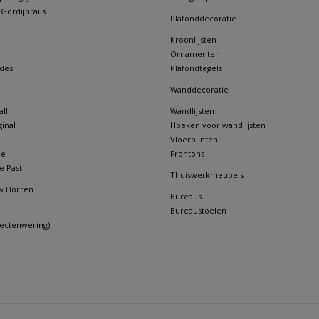
 Gordijnrails
Plafonddecoratie
Kroonlijsten
Ornamenten
des
Plafondtegels
Wanddecoratie
ll
Wandlijsten
inal
Hoeken voor wandlijsten
i
Vloerplinten
ne
Frontons
e Past
Thuiswerkmeubels
& Horren
Bureaus
l
Bureaustoelen
sectenwering)