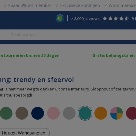
Spaar 5% als member
Exclusieve kortingen
Word member
> 8.000 reviews
9.
 retourneren binnen 30 dagen
Gratis behangstalen
ng: trendy en sfeervol
ng
is niet meer weg te denken uit onze interieurs. Sloophout of steigerho
ratis thuisbezorgd!
: Houten Wandpanelen