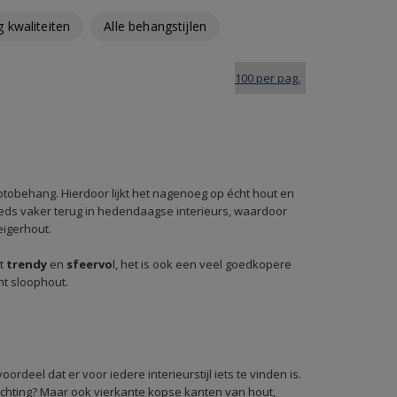
 kwaliteiten
Alle behangstijlen
tobehang. Hierdoor lijkt het nagenoeg op écht hout en
steeds vaker terug in hedendaagse interieurs, waardoor
eigerhout.
ut
trendy
en
sfeervo
l, het is ook een veel goedkopere
ht sloophout.
rdeel dat er voor iedere interieurstijl iets te vinden is.
chting? Maar ook vierkante kopse kanten van hout,