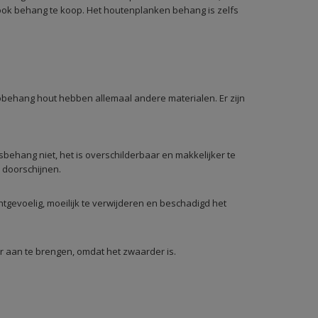
look behang te koop. Het houtenplanken behang is zelfs
behang hout hebben allemaal andere materialen. Er zijn
behang niet, het is overschilderbaar en makkelijker te
 doorschijnen.
gevoelig, moeilijk te verwijderen en beschadigd het
r aan te brengen, omdat het zwaarder is.