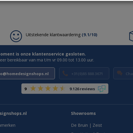
Uitstekende klantwaardering
(9.1/10)
oment is onze klantenservice gesloten.
weer bereikbaar van ma t/m vr 09.00 tot 13.00 uur.
fo@homedesignshops.nl
+31(0)85 888 3671
Cha
9
9.126 reviews
ignshops.nl
Showrooms
nmerken
De Bruin | Zeist