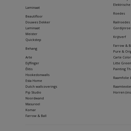
Elektrische
Laminaat
Roedes
Beautifloor
Douwes Dekker
Railroedes
Laminaat
Gordijnroe
Meister
Krijtverf
Quickstep
Farrow & Ba
Behang
Pure & Orig
Arte
Carte Color
Eijffinger
Litte Gree
Élitis
Painting Th
Hookedonwalls
Raamfolie 
Esta Home
Dutch wallcoverings
Raamtextie
Pip Studio
Horren (in
Noordwand
Masureel
Komar
Farrow & Ball