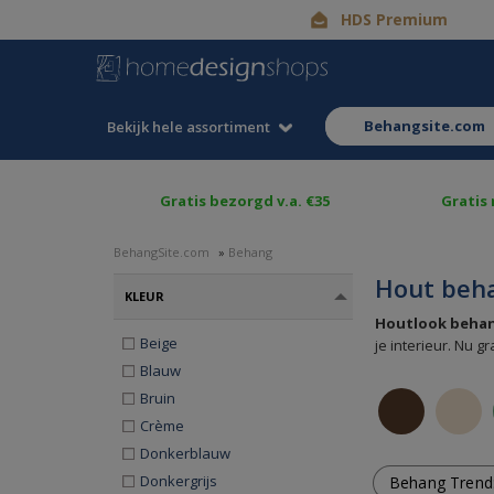
HDS Premium
behangsite.com
Bekijk hele assortiment
Gratis bezorgd v.a. €35
Gratis
BehangSite.com
»
Behang
Hout beha
KLEUR
Houtlook beha
Beige
je interieur. Nu g
Blauw
Bruin
Crème
Donkerblauw
Donkergrijs
Behang Trend