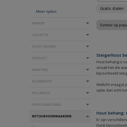
Gratis stalen
Meer opties
MERKEN
COLLECTIE
SOORT BEHANG
Steigerhout b
PRODUCT
Hout behang is va
straalt het die w
AFMETING
bijvoorbeeld stei
ROLBREEDTE
Wellicht vraag je
optie dan echt ho
ROLLENGTE
PATROONAFSTAND
Hout behang: d
RETOURVOORWAARDEN
Er zijn verschille
Denk bijvoorbeel