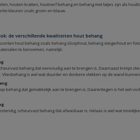
en, houten kratten, houtnerf behang en behang met latjes zijn als hout
lerlei kleuren zoals groen en blauw.
k: de verschillende kwaliteiten hout behang
 soorten hout behang zoals behang sloophout, behang steigerhout en foto
materialen te benoemen, namelijk:
ng
scheurvast behang dat eenvoudig aan te brengen is. Daarnaast krimpt vlies
. Vliesbehang is wel wat duurder en donkere vlekken op de wand kunnen
hang
p behang dat gemakkelijk aan te brengen is. Daarentegen is het wel vocht
ng
stendig, scheurvast behang dat afwasbaar is. Helaas is wel wat moeilijke