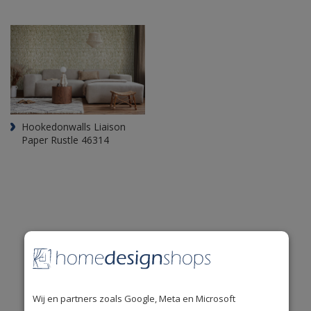
Hookedonwalls Liaison
Paper Rustle 46314
De mooiste
A-merken
uit de woonbranche.
Wij en partners zoals Google, Meta en Microsoft
Uitstekende