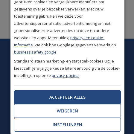
gebruiken cookies en vergelijkbare identifiers om
klantwaardering
(9.1/10)
gegevens over je bezoek te verwerken. Met jouw
toestemming gebruiken we deze voor
Ruime keus. Meer dan
advertentiepersonalisatie, advertentiemeting en niet-
50.000 woonproducten!
gepersonaliseerde advertenties op deze en andere
websites en apps. Meer uitleg:
privacy- en cookie-
informatie
. Zie ook hoe Google je gegevens verwerkt op
Op dit moment is onze
business.safety.google
.
klantenservice gesloten.
Standaard staan marketing- en statistiek-cookies uit; je
Wij zijn weer bereikbaar van ma t/m vr 09.00 tot 13.00
kiest zelf. Je wijzigt je keuze later eenvoudig via de cookie-
uur.
instellingen op onze
privacy-pagina
.
info@homedesignshops.nl
ACCEPTEER ALLES
+31(0)85 888 3671
WEIGEREN
Chatten
INSTELLINGEN