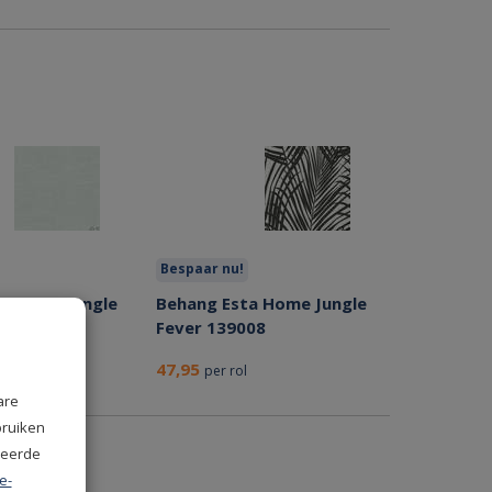
Bespaar nu!
a Home Jungle
Behang Esta Home Jungle
94
Fever 139008
47,95
per rol
are
bruiken
seerde
e-