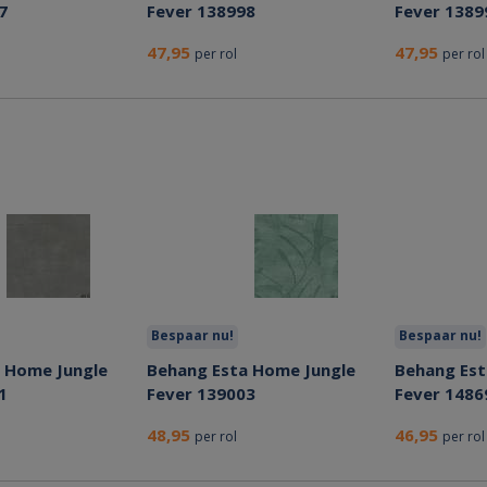
7
Fever 138998
Fever 1389
47,95
47,95
per rol
per rol
Bespaar nu!
Bespaar nu!
 Home Jungle
Behang Esta Home Jungle
Behang Est
1
Fever 139003
Fever 1486
48,95
46,95
per rol
per rol