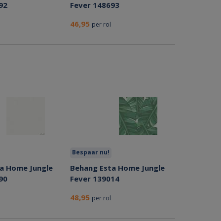
92
Fever 148693
46,95
per rol
Bespaar nu!
a Home Jungle
Behang Esta Home Jungle
90
Fever 139014
48,95
per rol