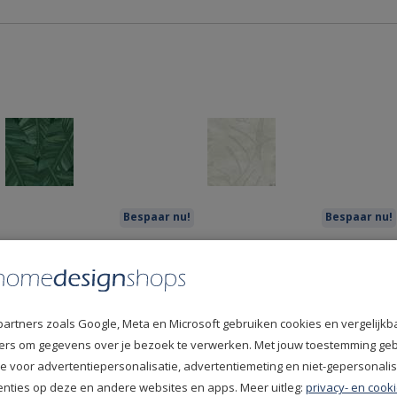
Bespaar nu!
Bespaar nu!
 Home Jungle
Behang Esta Home Jungle
Behang Est
6
Fever 139002
Fever 1486
48,95
46,95
per rol
per rol
partners zoals Google, Meta en Microsoft gebruiken cookies en vergelijkb
fiers om gegevens over je bezoek te verwerken. Met jouw toestemming ge
e voor advertentiepersonalisatie, advertentiemeting en niet-gepersonali
enties op deze en andere websites en apps. Meer uitleg:
privacy- en cooki