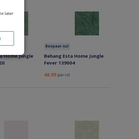
ze later
N
Bespaar nu!
a Home Jungle
Behang Esta Home Jungle
20
Fever 139004
48,95
per rol