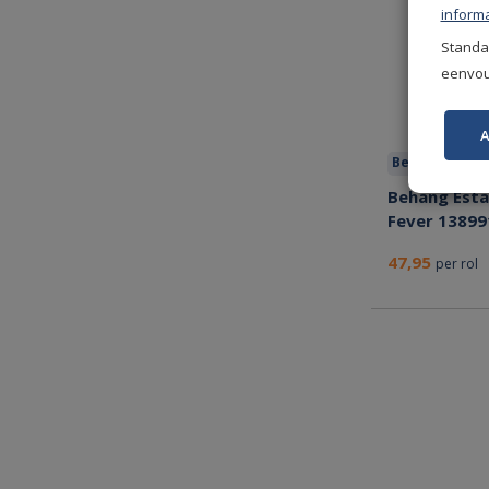
informa
Standaa
eenvoud
A
Bespaar nu!
Behang Esta
Fever 13899
47,95
per rol