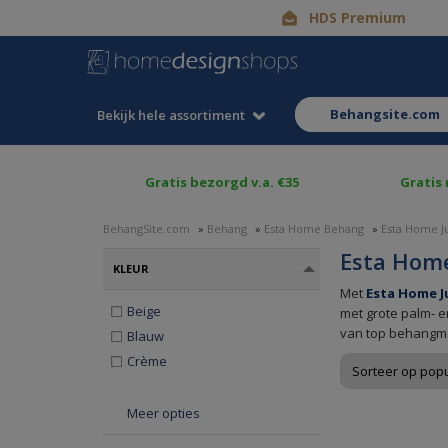
HDS Premium
behangsite.com
Bekijk hele assortiment
Gratis bezorgd v.a. €35
Gratis
BehangSite.com
»
Behang
»
Esta Home Behang
»
Esta Home J
Esta Home
KLEUR
Met
Esta Home J
Beige
met grote palm- e
van top behangme
Blauw
Crème
Meer opties