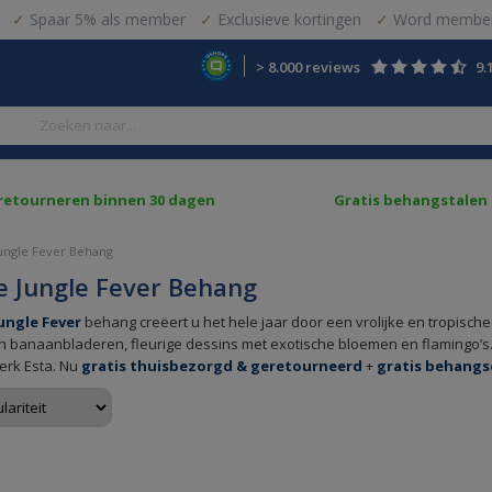
Spaar 5% als member
Exclusieve kortingen
Word member
> 8.000 reviews
9.
 retourneren binnen 30 dagen
Gratis behangstalen
ungle Fever Behang
 Jungle Fever Behang
ungle Fever
behang creëert u het hele jaar door een vrolijke en tropische 
n banaanbladeren, fleurige dessins met exotische bloemen en flamingo’s. 
rk Esta. Nu
gratis thuisbezorgd & geretourneerd
+
gratis behangs