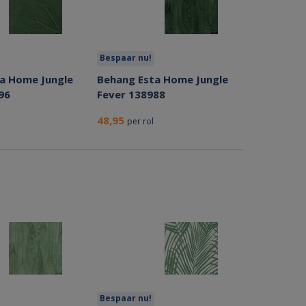
Bespaar nu!
a Home Jungle
Behang Esta Home Jungle
96
Fever 138988
48,95
per rol
Bespaar nu!