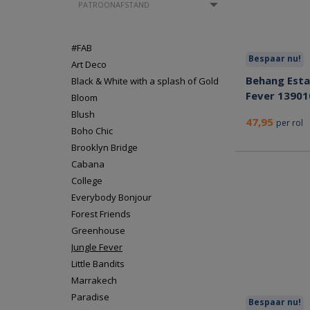
PATROONAFSTAND
#FAB
Bespaar nu!
Art Deco
Behang Esta
Black & White with a splash of Gold
Fever 13901
Bloom
Blush
47,95
per rol
Boho Chic
Brooklyn Bridge
Cabana
College
Everybody Bonjour
Forest Friends
Greenhouse
Jungle Fever
Little Bandits
Marrakech
Paradise
Bespaar nu!