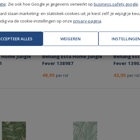
tie
. Zie ook hoe Google je gegevens verwerkt op
business.safety.google
.
rd staan marketing- en statistiek-cookies uit; je kiest zelf. Je wijzigt je keu
ig via de cookie-instellingen op onze
privacy-pagina
.
CCEPTEER ALLES
WEIGEREN
INSTELLINGE
Bespaar nu!
Bespaar nu!
 Home Jungle
Behang Esta Home Jungle
Behang Est
1
Fever 138987
Fever 1390
48,95
42,95
per rol
per rol