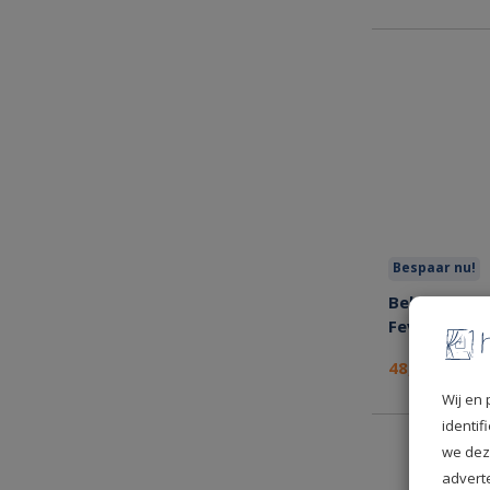
Bespaar nu!
Behang Esta
Fever 13901
48,95
per rol
Wij en 
identi
we dez
advert