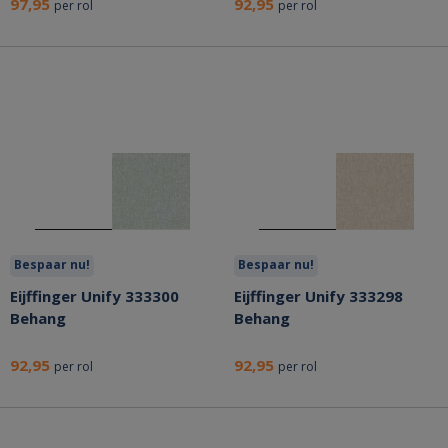
97,95
92,95
per rol
per rol
Bespaar nu!
Bespaar nu!
Eijffinger Unify 333300
Eijffinger Unify 333298
Behang
Behang
92,95
92,95
per rol
per rol