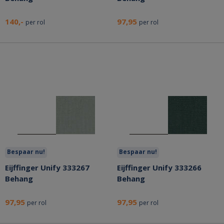
140,-
97,95
per rol
per rol
Bespaar nu!
Bespaar nu!
Eijffinger Unify 333267
Eijffinger Unify 333266
Behang
Behang
97,95
97,95
per rol
per rol