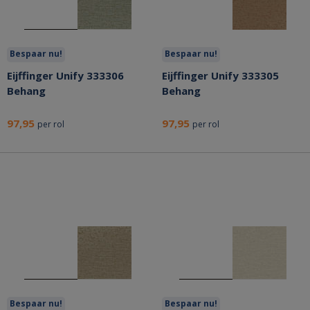
Bespaar nu!
Bespaar nu!
Eijffinger Unify 333306
Eijffinger Unify 333305
Behang
Behang
97,95
97,95
per rol
per rol
Bespaar nu!
Bespaar nu!