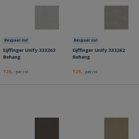
Bespaar nu!
Bespaar nu!
Eijffinger Unify 333263
Eijffinger Unify 333262
Behang
Behang
125,-
125,-
per rol
per rol