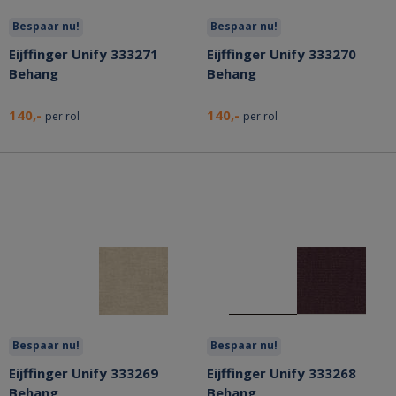
Bespaar nu!
Bespaar nu!
Eijffinger Unify 333271
Eijffinger Unify 333270
Behang
Behang
140,-
140,-
per rol
per rol
Bespaar nu!
Bespaar nu!
Eijffinger Unify 333269
Eijffinger Unify 333268
Behang
Behang