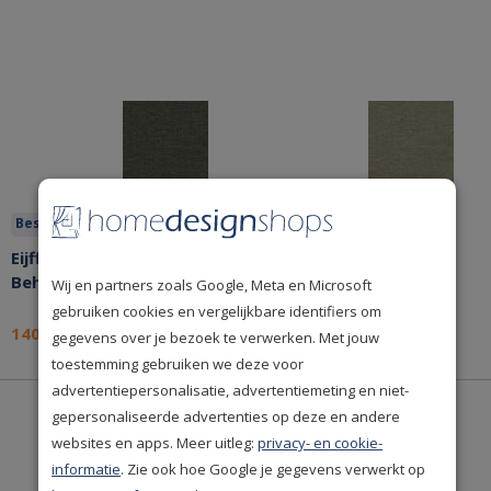
Bespaar nu!
Bespaar nu!
Eijffinger Unify 333275
Eijffinger Unify 333274
Behang
Behang
Wij en partners zoals Google, Meta en Microsoft
gebruiken cookies en vergelijkbare identifiers om
140,-
140,-
per rol
per rol
gegevens over je bezoek te verwerken. Met jouw
toestemming gebruiken we deze voor
advertentiepersonalisatie, advertentiemeting en niet-
gepersonaliseerde advertenties op deze en andere
websites en apps. Meer uitleg:
privacy- en cookie-
informatie
. Zie ook hoe Google je gegevens verwerkt op