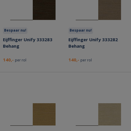
Bespaar nu!
Bespaar nu!
Eijffinger Unify 333283
Eijffinger Unify 333282
Behang
Behang
140,-
140,-
per rol
per rol