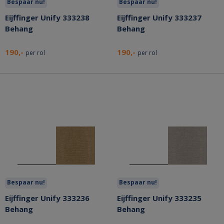
Bespaar nu!
Bespaar nu!
Eijffinger Unify 333238
Eijffinger Unify 333237
Behang
Behang
190,-
190,-
per rol
per rol
Bespaar nu!
Bespaar nu!
Eijffinger Unify 333236
Eijffinger Unify 333235
Behang
Behang