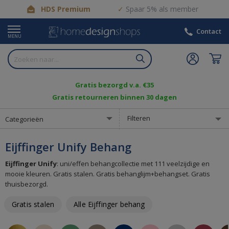
HDS Premium
Spaar 5% als member
Contact
MENU
Gratis bezorgd v.a. €35
Gratis retourneren binnen 30 dagen
Filteren
Categorieën
Eijffinger Unify Behang
Eijffinger Unify
: uni/effen behangcollectie met 111 veelzijdige en
mooie kleuren. Gratis stalen. Gratis behanglijm+behangset. Gratis
thuisbezorgd.
Gratis stalen
Alle Eijffinger behang