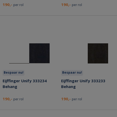
190,-
190,-
per rol
per rol
Bespaar nu!
Bespaar nu!
Eijffinger Unify 333234
Eijffinger Unify 333233
Behang
Behang
190,-
190,-
per rol
per rol