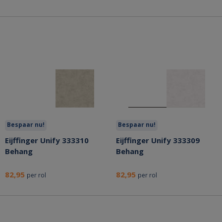
Bespaar nu!
Bespaar nu!
Eijffinger Unify 333310
Eijffinger Unify 333309
Behang
Behang
82,95
82,95
per rol
per rol