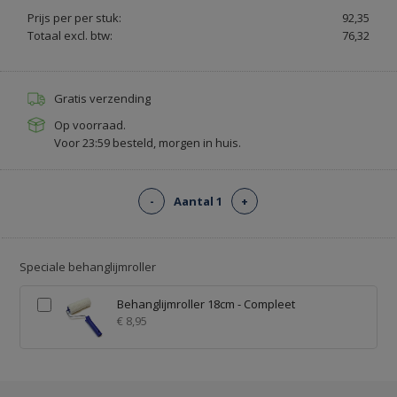
GORDIJNROEDEN
Prijs per per stuk:
92,35
EN
Totaal excl. btw:
76,32
RAILS
-
RAILSOPMAAT.NL
Gratis verzending
Op voorraad.
Voor 23:59 besteld, morgen in huis.
-
Aantal 1
+
Speciale behanglijmroller
Behanglijmroller 18cm - Compleet
€ 8,95