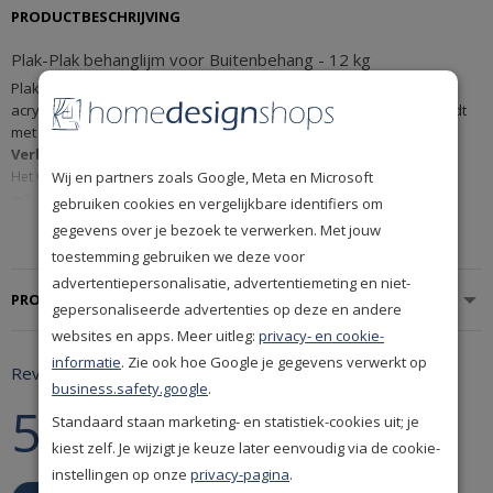
PRODUCTBESCHRIJVING
Plak-Plak behanglijm voor Buitenbehang - 12 kg
Plak-Plak Acrylaatlijm M50 is een extra krachtige (watervaste)
acrylaatlijm voor zwaardere behangsoorten. Deze behanglijm wordt
met name gebruikt voor buitenbehang.
Verbruik:
Wij en partners zoals Google, Meta en Microsoft
Het verbruik van Plak-Plak Acrylaatlijm M50 is ongeveer 400-500 gr per 1
m2.
gebruiken cookies en vergelijkbare identifiers om
Behanglijm M50 - 6 kg
: Voldoende voor ongeveer 12-15 m2
gegevens over je bezoek te verwerken. Met jouw
Toon meer
Behanglijm M50 -
12 kg
: Voldoende voor ongeveer 24-30 m2
toestemming gebruiken we deze voor
Voorbereiding:
advertentiepersonalisatie, advertentiemeting en niet-
Voor het verlijmen van diverse zwaardere soorten wandbekleding als
PRODUCTSPECIFICATIES
gepersonaliseerde advertenties op deze en andere
schuimvinyl, Isoscan, Isotap etc. Ondergrond moet schoon, droog en
vast zijn. Sterk zuigende ondergronden voorbehandelen met een
websites en apps. Meer uitleg:
privacy- en cookie-
impregneergrond. Binnen en buiten toepasbaar.
informatie
. Zie ook hoe Google je gegevens verwerkt op
Reviews
Verwerking:
business.safety.google
.
Lijm op afleveringsdikte met vachtroller, spuitpistool of borstel
5
5 star rating
Standaard staan marketing- en statistiek-cookies uit; je
gelijkmatig op de wand aanbrengen. Indien nodig de lijm met
maximaal
10% water
verdunnen. De wandbekleding in de nog natte
Gebaseerd op 1 review
kiest zelf. Je wijzigt je keuze later eenvoudig via de cookie-
lijm plaatsen en goed aandrukken. Lijmvlekken direct met een
instellingen op onze
privacy-pagina
.
5 out of 5 stars Gebaseerd op 1 review
vochtige doek verwijderen. Voor een goede droging, de ruimte