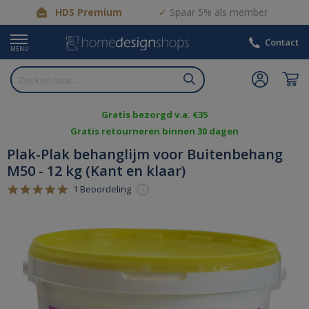
HDS Premium
Spaar 5% als member
Contact
MENU
Gratis bezorgd v.a. €35
Gratis retourneren binnen 30 dagen
Plak-Plak behanglijm voor Buitenbehang
M50 - 12 kg (Kant en klaar)
5.0
1 Beoordeling
i
star
rating