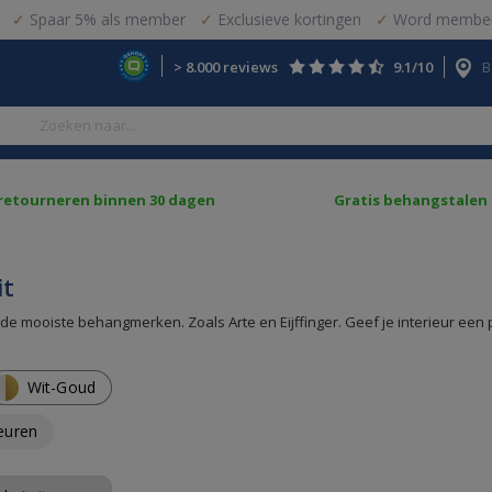
Spaar 5% als member
Exclusieve kortingen
Word member
> 8.000 reviews
9.1/10
B
 retourneren binnen 30 dagen
Gratis behangstalen
it
de mooiste behangmerken. Zoals Arte en Eijffinger. Geef je interieur een pr
Wit-Goud
leuren