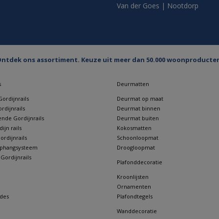
Van der Goes | Nootdorp
ntdek ons assortiment. Keuze uit meer dan 50.000 woonproducte
s
Deurmatten
ordijnrails
Deurmat op maat
rdijnrails
Deurmat binnen
nde Gordijnrails
Deurmat buiten
jn rails
Kokosmatten
rdijnrails
Schoonloopmat
 ophangsysteem
Droogloopmat
 Gordijnrails
Plafonddecoratie
Kroonlijsten
Ornamenten
des
Plafondtegels
Wanddecoratie