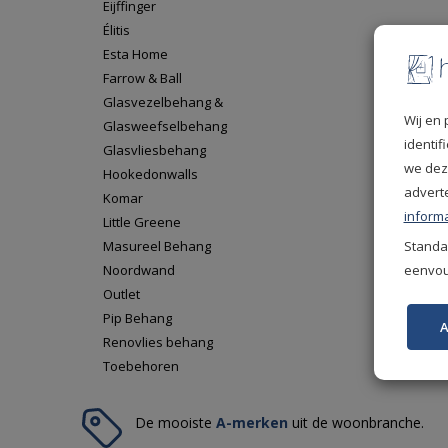
Eijffinger
Élitis
Esta Home
Farrow & Ball
Glasvezelbehang &
Wij en 
Glasweefselbehang
identi
Glasvliesbehang
we dez
Hookedonwalls
advert
Komar
informa
Little Greene
Standaa
Masureel Behang
eenvoud
Noordwand
Outlet
Pip Behang
A
Renovlies behang
Toebehoren
De mooiste
A-merken
uit de woonbranche.