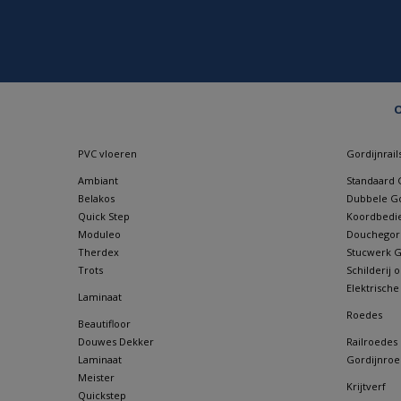
O
PVC vloeren
Gordijnrail
Ambiant
Standaard G
Belakos
Dubbele Go
Quick Step
Koordbedie
Moduleo
Douchegordi
Therdex
Stucwerk Go
Trots
Schilderij
Elektrische
Laminaat
Roedes
Beautifloor
Douwes Dekker
Railroedes
Laminaat
Gordijnroe
Meister
Krijtverf
Quickstep