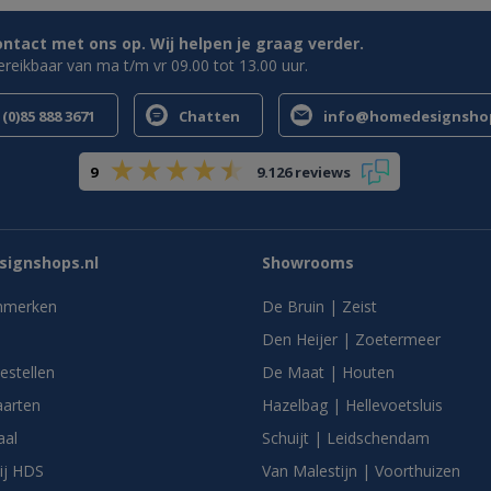
tact met ons op. Wij helpen je graag verder.
bereikbaar van ma t/m vr 09.00 tot 13.00 uur.
(0)85 888 3671
Chatten
info@homedesignshop
9
9.126 reviews
ignshops.nl
Showrooms
nmerken
De Bruin | Zeist
Den Heijer | Zoetermeer
bestellen
De Maat | Houten
arten
Hazelbag | Hellevoetsluis
aal
Schuijt | Leidschendam
ij HDS
Van Malestijn | Voorthuizen