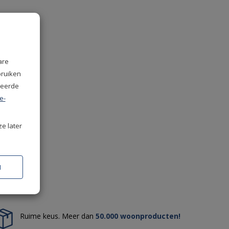
are
bruiken
seerde
e-
ze later
N
Ruime keus. Meer dan
50.000 woonproducten!