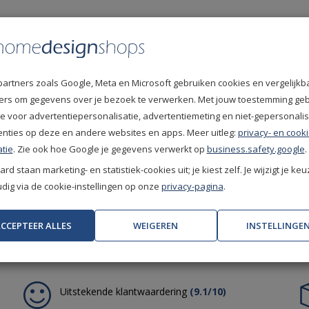
partners zoals Google, Meta en Microsoft gebruiken cookies en vergelijkb
fiers om gegevens over je bezoek te verwerken. Met jouw toestemming ge
e voor advertentiepersonalisatie, advertentiemeting en niet-gepersonali
enties op deze en andere websites en apps. Meer uitleg:
privacy- en cooki
tie
. Zie ook hoe Google je gegevens verwerkt op
business.safety.google
.
rd staan marketing- en statistiek-cookies uit; je kiest zelf. Je wijzigt je keu
ig via de cookie-instellingen op onze
privacy-pagina
.
CCEPTEER ALLES
WEIGEREN
INSTELLINGE
Uitstekende klantwaardering
(9.1/10)