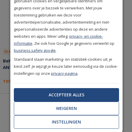
gebruiken cookies en vergelijkbare identifiers om
gegevens over je bezoek te verwerken. Met jouw
toestemming gebruiken we deze voor
advertentiepersonalisatie, advertentiemeting en niet-
gepersonaliseerde advertenties op deze en andere
websites en apps. Meer uitleg:
privacy- en cookie-
informatie
. Zie ook hoe Google je gegevens verwerkt op
business.safety.google
.
Gratis lijm
Bespaar nu!
Standaard staan marketing- en statistiek-cookies uit; je
Behang Arte Antarès
kiest zelf. Je wijzigt je keuze later eenvoudig via de cookie-
ANT411
instellingen op onze
privacy-pagina
.
109,-
per stuk
ACCEPTEER ALLES
WEIGEREN
De mooiste
A-merken
uit de woonbranche.
INSTELLINGEN
Uitstekende