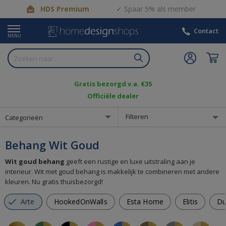
HDS Premium
Spaar 5% als member
Contact
MENU
Gratis bezorgd v.a. €35
Officiële dealer
Filteren
Categorieën
Behang Wit Goud
Wit goud behang
geeft een rustige en luxe uitstraling aan je
interieur. Wit met goud behang is makkelijk te combineren met andere
kleuren. Nu gratis thuisbezorgd!
Arte
HookedOnWalls
Esta Home
Elitis
Du