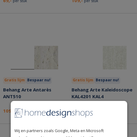
69,-
109,-
per stuk
per stuk
Gratis lijm
Bespaar nu!
Gratis lijm
Bespaar nu!
Behang Arte Antarès
Behang Arte Kaleidoscope
ANT510
KAL4201 KAL4
109,-
55,-
per stuk
per stuk
Wij en partners zoals Google, Meta en Microsoft