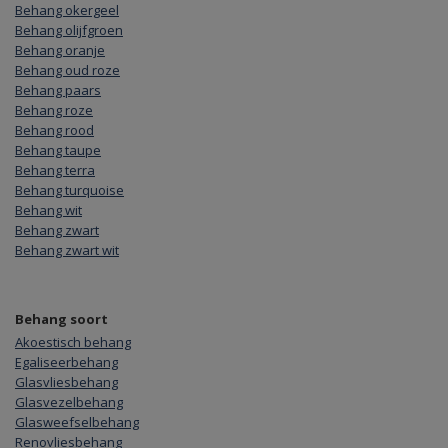
Behang okergeel
Behang olijfgroen
Behang oranje
Behang oud roze
Behang paars
Behang roze
Behang rood
Behang taupe
Behang terra
Behang turquoise
Behang wit
Behang zwart
Behang zwart wit
Behang soort
Akoestisch behang
Egaliseerbehang
Glasvliesbehang
Glasvezelbehang
Glasweefselbehang
Renovliesbehang