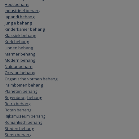
Hout behang
Industrieel behang
Japandi behang
Jungle behang
Kinderkamer behang
Klassiek behang
Kurk behang
Linnen behang
Marmer behang
Modern behang
Natuur behang
Oceaan behang
Organische vormen behang
Palmbomen behang
Planeten behang
Regenboog behang
Retro behang
Rotan behang
Rijksmuseum behang
Romantisch behang
Steden behang
Steen behang