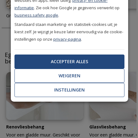
websites en apps. Meer uitleg:
privacy- en cookie-
informatie
. Zie ook hoe Google je gegevens verwerkt op
business.safety.google
.
Gratis behang stalen aanvragen
Behanglijm
Standaard staan marketing- en statistiek-cookies uit; je
kiest zelf. Je wijzigt je keuze later eenvoudig via de cookie-
instellingen op onze
privacy-pagina
.
Egaliseer en bescherm met professioneel
behang
ACCEPTEER ALLES
WEIGEREN
INSTELLINGEN
Renovliesbehang
Glasvliesbehang
Voor een gladde muur. Geschikt voor
Voor een gladde muur. G