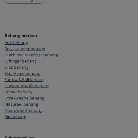
Behang merken
Arte behang
Borastapeter behang
Dutch Wallcoverings behang
Eijffinger behang
Elitis behang
Esta Home behang
Farrow & Ball behang
Hookedonwalls behang
Komar behang
Little Greene behang
Masureel behang
Noordwand behang
Pip behang
Behangstijlen