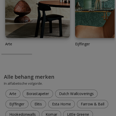
Arte
Eijffinger
Alle behang merken
In alfabetische volgorde.
Arte
Borastapeter
Dutch Wallcoverings
Eijffinger
Elitis
Esta Home
Farrow & Ball
Hookedonwalls
Komar
Little Greene