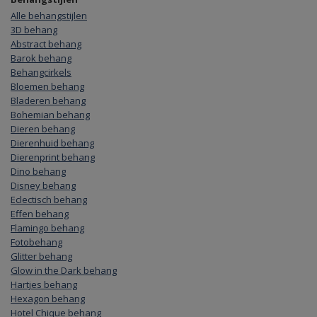
Alle behangstijlen
3D behang
Abstract behang
Barok behang
Behangcirkels
Bloemen behang
Bladeren behang
Bohemian behang
Dieren behang
Dierenhuid behang
Dierenprint behang
Dino behang
Disney behang
Eclectisch behang
Effen behang
Flamingo behang
Fotobehang
Glitter behang
Glow in the Dark behang
Hartjes behang
Hexagon behang
Hotel Chique behang