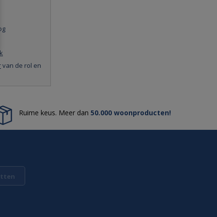
og
k
r
van de rol en
Ruime keus. Meer dan
50.000 woonproducten!
tten