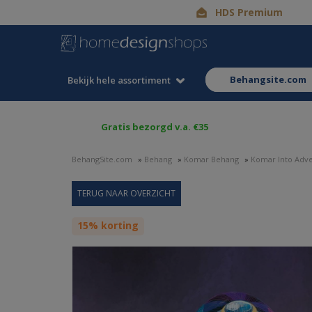
HDS Premium
behangsite.com
Bekijk hele assortiment
Gratis bezorgd v.a. €35
BehangSite.com
»
Behang
»
Komar Behang
»
Komar Into Adv
15% korting