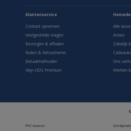
Klantenservice
Homedes
Contact opnemen
Alle woo
Veelgestelde vragen
Acties
Bezorgen & Afhalen
Zakelijk 
Ruilen & Retourneren
Cadeauka
Betaalmethoden
Ons verh
Mijn HDS Premium
Werken b
O
PVC vloeren
Gordijnrail