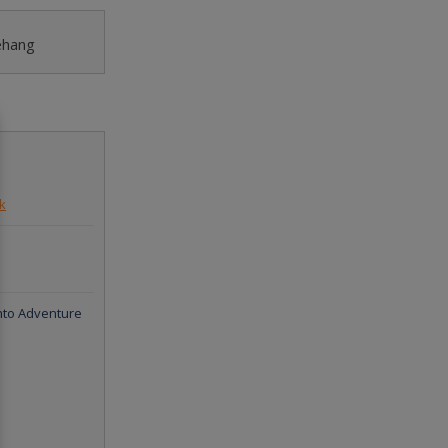
ehang
k
nto Adventure