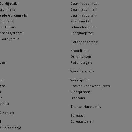
ordijnrails
Deurmat op maat
rdijnrails
Deurmat binnen
nde Gordijnrails
Deurmat buiten
jn rails
Kokosmatten
rdijnrails
Schoonloopmat
 ophangsysteem
Droogloopmat
 Gordijnrails
Plafonddecoratie
Kroonlijsten
Ornamenten
des
Plafondtegels
Wanddecoratie
ll
Wandlijsten
inal
Hoeken voor wandlijsten
i
Vloerplinten
ne
Frontons
e Past
Thuiswerkmeubels
& Horren
Bureaus
l
Bureaustoelen
sectenwering)