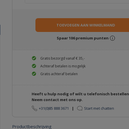
Spaar
106
premium punten
i
Gratis bezorgd vanaf € 35,-
Achteraf betalen is mogelijk
Gratis achteraf betalen
Heeft u hulp nodig of wilt u telefonisch bestelle
Neem contact met ons op.
+31(0)85 888 3671
|
Start met chatten
Productbeschrijving