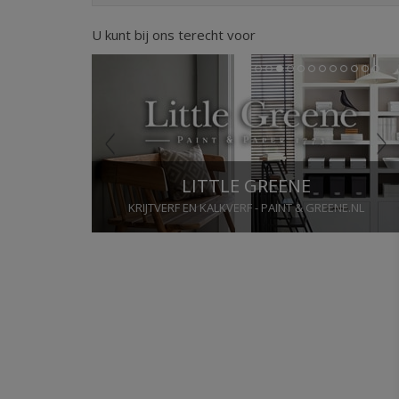
U kunt bij ons terecht voor
Previous
Next
1
2
3
4
5
6
7
8
9
10
11
12
LITTLE GREENE
KRIJTVERF EN KALKVERF - PAINT & GREENE.NL
Stop