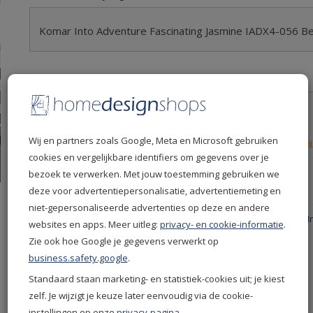
Komar Into Adventure Fascinating Jasmine IADX4-056 B
Productspecificaties
Levertijd
10 dagen
Leverdatum
18-08-2026
Wij en partners zoals Google, Meta en Microsoft gebruiken
Retourvoorwaarden
Retourneren niet mogelij
cookies en vergelijkbare identifiers om gegevens over je
Productcode
IADX4-056
bezoek te verwerken. Met jouw toestemming gebruiken we
EAN
4055065410567
deze voor advertentiepersonalisatie, advertentiemeting en
niet-gepersonaliseerde advertenties op deze en andere
Productgroep
Komar Behang - Komar I
websites en apps. Meer uitleg:
privacy- en cookie-informatie
.
Behang
Zie ook hoe Google je gegevens verwerkt op
Kleur
Blauw
business.safety.google
.
Merken
Komar
Standaard staan marketing- en statistiek-cookies uit; je kiest
Collectie
Into Adventure
zelf. Je wijzigt je keuze later eenvoudig via de cookie-
Soort behang
Fotobehang
instellingen op onze
privacy-pagina
.