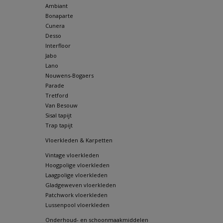
Ambiant
Bonaparte
Cunera
Desso
Interfloor
Jabo
Lano
Nouwens-Bogaers
Parade
Tretford
Van Besouw
Sisal tapijt
Trap tapijt
Vloerkleden & Karpetten
Vintage vloerkleden
Hoogpolige vloerkleden
Laagpolige vloerkleden
Gladgeweven vloerkleden
Patchwork vloerkleden
Lussenpool vloerkleden
Onderhoud- en schoonmaakmiddelen