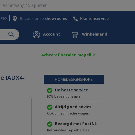
 en ontvang 150 punten
1/10
Bezoek onze
showrooms
Klantenservice
Account
Winkelmand
Achteraf betalen mogelijk
e IADX4-
HOMEDESIGNSHOPS
De beste service
97% beveelt ons aan
Altijd goed advies
Ook bij technische vragen
Bezorgd met PostNL
Betrouwbaar op elk adres