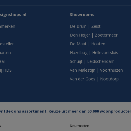
ignshops.nl
Showrooms
nmerken
De Bruin | Zeist
Den Heijer | Zoetermeer
bestellen
De Maat | Houten
arten
Hazelbag | Hellevoetsluis
aal
Schuijt | Leidschendam
ij HDS
Van Malestijn | Voorthuizen
Van der Goes | Nootdorp
ntdek ons assortiment. Keuze uit meer dan 50.000 woonproducte
s
Deurmatten