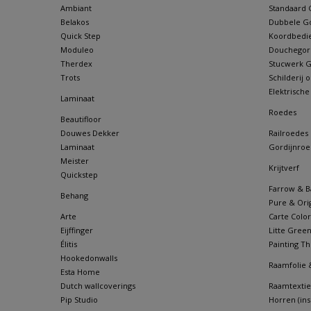
Ambiant
Standaard G
Belakos
Dubbele Go
Quick Step
Koordbedie
Moduleo
Douchegordi
Therdex
Stucwerk Go
Trots
Schilderij
Elektrische
Laminaat
Roedes
Beautifloor
Douwes Dekker
Railroedes
Laminaat
Gordijnroe
Meister
Krijtverf
Quickstep
Farrow & Ba
Behang
Pure & Orig
Arte
Carte Color
Eijffinger
Litte Gree
Élitis
Painting Th
Hookedonwalls
Raamfolie 
Esta Home
Dutch wallcoverings
Raamtextie
Pip Studio
Horren (in