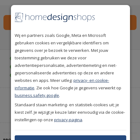
Wij en partners zoals Google, Meta en Microsoft
Spaar
149
premium punten
i
gebruiken cookies en vergelijkbare identifiers om
gegevens over je bezoek te verwerken. Met jouw
toestemming gebruiken we deze voor
Gratis bezorgd vanaf € 35,-
advertentiepersonalisatie, advertentiemeting en niet-
Achteraf betalen is mogelijk
gepersonaliseerde advertenties op deze en andere
Gratis achteraf betalen
websites en apps. Meer uitleg:
privacy- en cookie-
informatie
. Zie ook hoe Google je gegevens verwerkt op
business.safety.google
.
Heeft u hulp nodig of wilt u telefonisch bestellen?
Neem contact met ons op.
Standaard staan marketing- en statistiek-cookies uit; je
kiest zelf. Je wijzigt je keuze later eenvoudig via de cookie-
|
+31(0)85 888 3671
Start met chatten
instellingen op onze
privacy-pagina
.
PRODUCTBESCHRIJVING