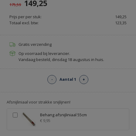
149,25
KARPETTENVOORDELIG
175,59
Prijs per per stuk:
149,25
Totaal excl. btw:
123,35
Gratis verzending
Op voorraad bij leverancier.
Vandaag besteld, dinsdag 18 augustus in huis.
-
Aantal 1
+
Afsnijliniaal voor strakke snijlijnen!
Behang afsnijliniaal 55cm
€ 9,95