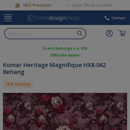
HDS Premium
Spaar 5% als member
Contact
MENU
Gratis bezorgd v.a. €35
Officiële dealer
Komar Heritage Magnifique HX8-062
Behang
15% korting