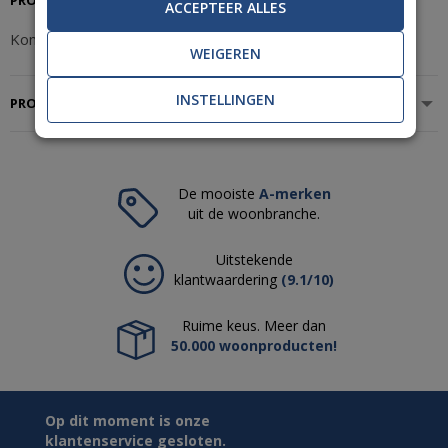
ACCEPTEER ALLES
Komar Heritage Magnifique HX8-062 Behang
WEIGEREN
INSTELLINGEN
PRODUCTSPECIFICATIES
De mooiste
A-merken
uit de woonbranche.
Uitstekende
klantwaardering
(9.1/10)
Ruime keus. Meer dan
50.000 woonproducten!
Op dit moment is onze
klantenservice gesloten.