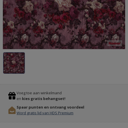
Previous
Stop
Voeg toe aan winkelmand
en
kies gratis behangset!
Spaar punten en ontvang voordeel
Word gratis lid van HDS Premium
KARPETTEN