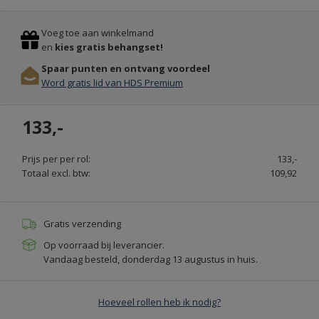
ALLE
Previous
Stop
SOORTEN
Voeg toe aan winkelmand
DEURMATTEN
en
kies gratis behangset!
OP
Spaar punten en ontvang voordeel
MAAT
Word gratis lid van HDS Premium
GEMAAKT
-
133,-
VEEGJEVOETEN.NL
Prijs per per rol:
133,-
Totaal excl. btw:
109,92
Gratis verzending
Op voorraad bij leverancier.
Vandaag besteld, donderdag 13 augustus in huis.
Hoeveel rollen heb ik nodig?