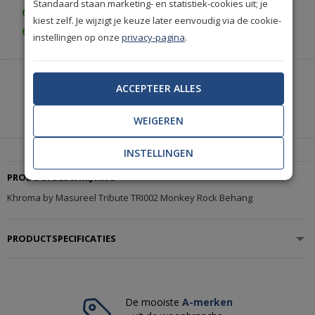
Standaard staan marketing- en statistiek-cookies uit; je
Gratis retourneren (30 dagen)
kiest zelf. Je wijzigt je keuze later eenvoudig via de cookie-
Gratis achteraf betalen
instellingen op onze
privacy-pagina
.
Heeft u hulp nodig of wilt u telefonisch bestellen?
ACCEPTEER ALLES
Neem contact met ons op.
|
+31(0)85 888 3671
Start met chatten
WEIGEREN
INSTELLINGEN
PRODUCTBESCHRIJVING
Khroma by Masureel Tribute TRI002 Monkey Rock Behang
PRODUCTSPECIFICATIES
De mooiste
A-merken