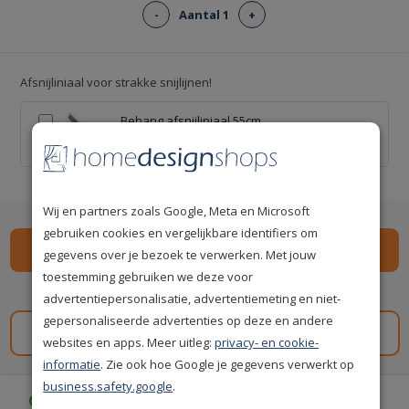
-
Aantal 1
+
Afsnijliniaal voor strakke snijlijnen!
Behang afsnijliniaal 55cm
€ 9,95
Wij en partners zoals Google, Meta en Microsoft
gebruiken cookies en vergelijkbare identifiers om
gegevens over je bezoek te verwerken. Met jouw
toestemming gebruiken we deze voor
Spaar
133
premium punten
i
advertentiepersonalisatie, advertentiemeting en niet-
gepersonaliseerde advertenties op deze en andere
Gratis staal aanvragen
websites en apps. Meer uitleg:
privacy- en cookie-
informatie
. Zie ook hoe Google je gegevens verwerkt op
business.safety.google
.
Gratis bezorgd vanaf € 35,-