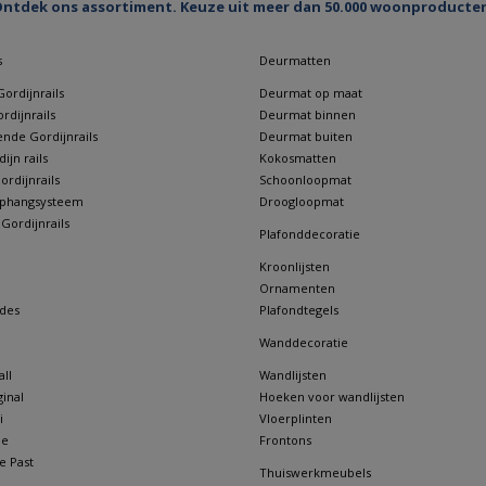
ntdek ons assortiment. Keuze uit meer dan 50.000 woonproducte
s
Deurmatten
ordijnrails
Deurmat op maat
rdijnrails
Deurmat binnen
nde Gordijnrails
Deurmat buiten
jn rails
Kokosmatten
rdijnrails
Schoonloopmat
 ophangsysteem
Droogloopmat
 Gordijnrails
Plafonddecoratie
Kroonlijsten
Ornamenten
des
Plafondtegels
Wanddecoratie
ll
Wandlijsten
inal
Hoeken voor wandlijsten
i
Vloerplinten
ne
Frontons
e Past
Thuiswerkmeubels