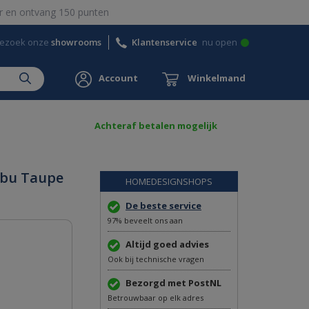
 en ontvang 150 punten
ezoek onze
showrooms
Klantenservice
nu open
Account
Winkelmand
Achteraf betalen mogelijk
bu Taupe
HOMEDESIGNSHOPS
De beste service
97% beveelt ons aan
Altijd goed advies
Ook bij technische vragen
Bezorgd met PostNL
Betrouwbaar op elk adres