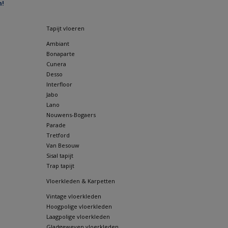
n!
Tapijt vloeren
Ambiant
Bonaparte
Cunera
Desso
Interfloor
Jabo
Lano
Nouwens-Bogaers
Parade
Tretford
Van Besouw
Sisal tapijt
Trap tapijt
Vloerkleden & Karpetten
Vintage vloerkleden
Hoogpolige vloerkleden
Laagpolige vloerkleden
Gladgeweven vloerkleden