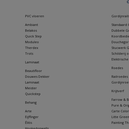
O
PVC vloeren
Gordijnrail
Ambiant
Standaard G
Belakos
Dubbele Go
Quick Step
Koordbedie
Moduleo
Douchegordi
Therdex
Stucwerk Go
Trots
Schilderij
Elektrische
Laminaat
Roedes
Beautifloor
Douwes Dekker
Railroedes
Laminaat
Gordijnroe
Meister
Krijtverf
Quickstep
Farrow & Ba
Behang
Pure & Orig
Arte
Carte Color
Eijffinger
Litte Gree
Élitis
Painting Th
Hookedonwalls