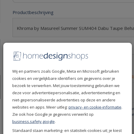
Productbeschrijving
Khroma by Masureel Summer SUM404 Dabu Taupe Beh
Productspecificaties
Levertijd
6 dagen
Leverdatum
12-08-2026
Wij en partners zoals Google, Meta en Microsoft gebruiken
Retourvoorwaarden
30 dagen gratis retourn
cookies en vergelijkbare identifiers om gegevens over je
bezoek te verwerken. Met jouw toestemming gebruiken we
Productcode
SUM404
deze voor advertentiepersonalisatie, advertentiemeting en
EAN
5420019688894
niet-gepersonaliseerde advertenties op deze en andere
websites en apps. Meer uitleg:
privacy- en cookie-informatie
.
Productgroep
Masureel Behang - Khro
Zie ook hoe Google je gegevens verwerkt op
Masureel Summer Beha
business.safety.google
.
Kleur
Taupe
Merken
Khroma by Masureel
Standaard staan marketing- en statistiek-cookies uit; je kiest