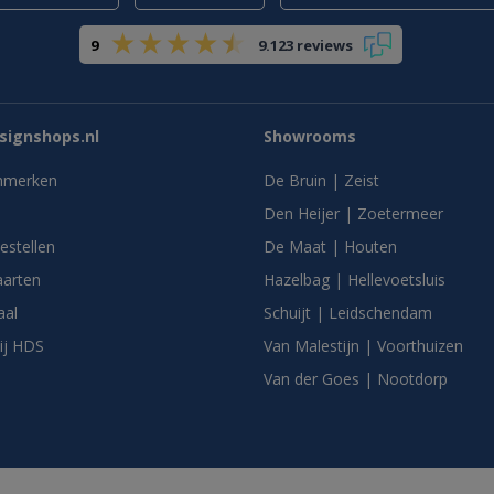
9
9.123 reviews
ignshops.nl
Showrooms
nmerken
De Bruin | Zeist
Den Heijer | Zoetermeer
bestellen
De Maat | Houten
arten
Hazelbag | Hellevoetsluis
aal
Schuijt | Leidschendam
ij HDS
Van Malestijn | Voorthuizen
Van der Goes | Nootdorp