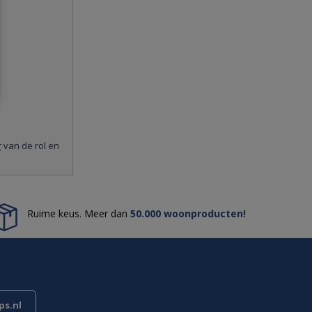
r
van de rol en
Ruime keus. Meer dan
50.000 woonproducten!
s.nl