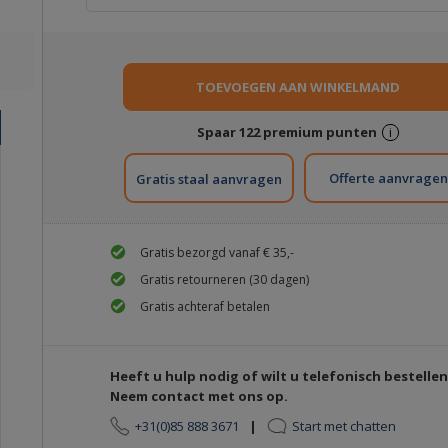
Spaar
122
premium punten
i
Gratis staal aanvragen
Gratis bezorgd vanaf € 35,-
Gratis retourneren (30 dagen)
Gratis achteraf betalen
Heeft u hulp nodig of wilt u telefonisch bestelle
Neem contact met ons op.
+31(0)85 888 3671
|
Start met chatten