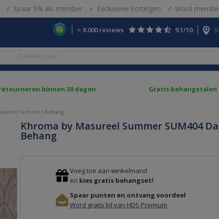
Spaar 5% als member
Exclusieve kortingen
Word member
> 8.000 reviews
9.1/10
B
 retourneren binnen 30 dagen
Gratis behangstalen
asureel Summer Behang
Khroma by Masureel Summer SUM404 Da
Behang
Voeg toe aan winkelmand
en
kies gratis behangset!
Spaar punten en ontvang voordeel
Word gratis lid van HDS Premium