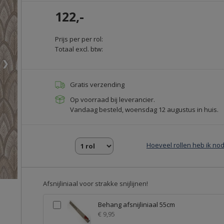
122,-
Prijs per per rol:
Totaal excl. btw:
❯
Gratis verzending
Op voorraad bij leverancier.
Vandaag besteld, woensdag 12 augustus in huis.
Hoeveel rollen heb ik nod
Afsnijliniaal voor strakke snijlijnen!
Behang afsnijliniaal 55cm
€ 9,95