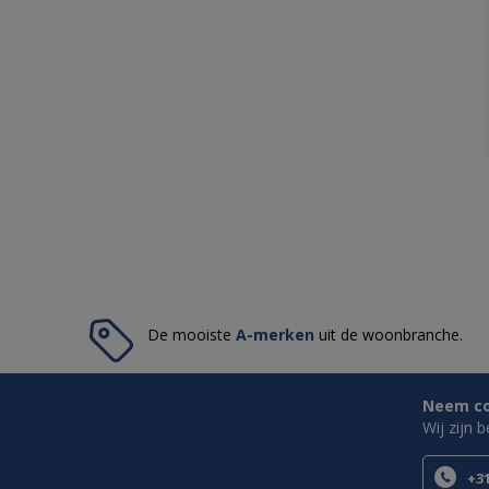
De mooiste
A-merken
uit de woonbranche.
Neem con
Wij zijn 
+31