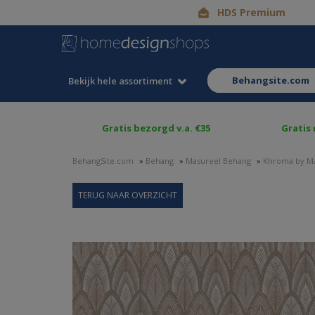
HDS Premium
behangsite.com
Bekijk hele assortiment
Gratis bezorgd v.a. €35
Gratis
BehangSite.com
»
Behang
»
Masureel Behang
»
Khroma by M