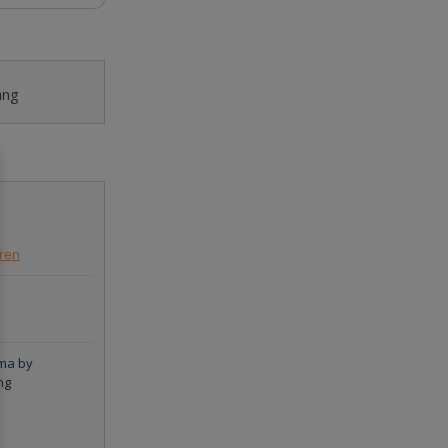
ang
eren
ma by
ng