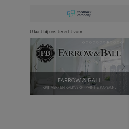
werd de korting alsnog terugbetaald,
helemaal blij.
U kunt bij ons terecht voor
Previous
Next
1
2
3
4
5
6
7
8
9
10
11
12
FARROW & BALL
KRIJTVERF EN KALKVERF - PAINT & PAPER.NL
Stop