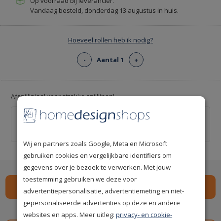
Op voorraad bij leverancier.
Vandaag besteld, donderdag 13 augustus in huis.
Hoeveel rollen heb ik nodig?
-
Aantal 1
+
Afsnijliniaal voor strakke snijlijnen!
Behang afsnijliniaal 55cm
€ 9,95
Wij en partners zoals Google, Meta en Microsoft
gebruiken cookies en vergelijkbare identifiers om
gegevens over je bezoek te verwerken. Met jouw
toestemming gebruiken we deze voor
advertentiepersonalisatie, advertentiemeting en niet-
gepersonaliseerde advertenties op deze en andere
Spaar
117
premium punten
i
websites en apps. Meer uitleg:
privacy- en cookie-