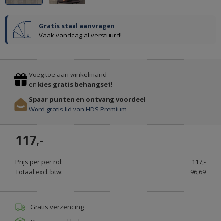
Gratis staal aanvragen
PURE
Vaak vandaag al verstuurd!
&
ORIGINAL
Previous
Stop
KRIJTVERF
Voeg toe aan winkelmand
EN
en
kies gratis behangset!
KALKVERF
Spaar punten en ontvang voordeel
-
Word gratis lid van HDS Premium
PAINT
&
117,-
PURE.NL
Prijs per per rol:
117,-
Totaal excl. btw:
96,69
Gratis verzending