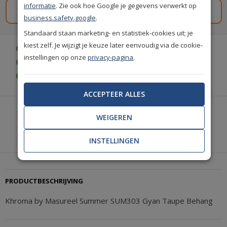
informatie
. Zie ook hoe Google je gegevens verwerkt op
Gratis staal aanvragen
business.safety.google
.
Standaard staan marketing- en statistiek-cookies uit; je
kiest zelf. Je wijzigt je keuze later eenvoudig via de cookie-
Gratis bezorgd vanaf € 35,-
instellingen op onze
privacy-pagina
.
Gratis retourneren (30 dagen)
Gratis achteraf betalen
ACCEPTEER ALLES
Heeft u hulp nodig of wilt u telefonisch bestellen?
WEIGEREN
Neem contact met ons op.
|
+31(0)85 888 3671
Start met chatten
INSTELLINGEN
PRODUCTBESCHRIJVING
Khroma by Masureel Summer SUM303 Gyan Taupe Behang