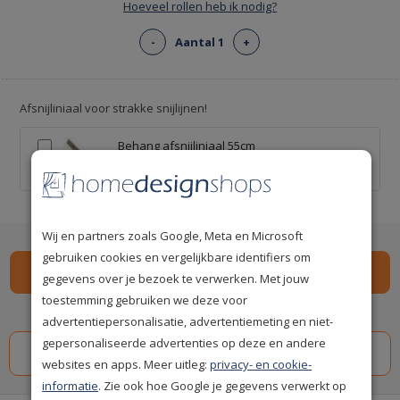
Hoeveel rollen heb ik nodig?
-
Aantal 1
+
Afsnijliniaal voor strakke snijlijnen!
Behang afsnijliniaal 55cm
€ 9,95
Wij en partners zoals Google, Meta en Microsoft
gebruiken cookies en vergelijkbare identifiers om
gegevens over je bezoek te verwerken. Met jouw
toestemming gebruiken we deze voor
Spaar
197
premium punten
i
advertentiepersonalisatie, advertentiemeting en niet-
gepersonaliseerde advertenties op deze en andere
websites en apps. Meer uitleg:
privacy- en cookie-
informatie
. Zie ook hoe Google je gegevens verwerkt op