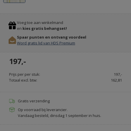
ALLE
Previous
Stop
SOORTEN
Voeg toe aan winkelmand
DEURMATTEN
en
kies gratis behangset!
OP
Spaar punten en ontvang voordeel
MAAT
Word gratis lid van HDS Premium
GEMAAKT
-
197,-
VEEGJEVOETEN.NL
Prijs per per stuk:
197,-
Totaal excl. btw:
162,81
Gratis verzending
Op voorraad bij leverancier.
Vandaag besteld, dinsdag 1 september in huis.