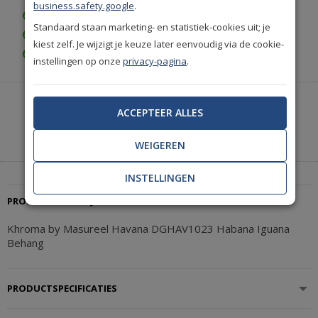
business.safety.google
.
Gratis bezorgd vanaf € 35,-
Standaard staan marketing- en statistiek-cookies uit; je
Achteraf betalen is mogelijk
kiest zelf. Je wijzigt je keuze later eenvoudig via de cookie-
Gratis achteraf betalen
instellingen op onze
privacy-pagina
.
Heeft u hulp nodig of wilt u telefonisch bestellen?
ACCEPTEER ALLES
Neem contact met ons op.
|
+31(0)85 888 3671
Start met chatten
WEIGEREN
INSTELLINGEN
PRODUCTBESCHRIJVING
Khroma by Masureel Havana DGHAV1023 Habana Iguana
Behang
PRODUCTSPECIFICATIES