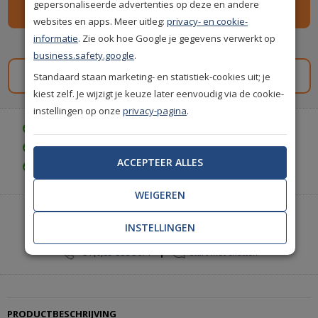
gepersonaliseerde advertenties op deze en andere
websites en apps. Meer uitleg:
privacy- en cookie-
informatie
. Zie ook hoe Google je gegevens verwerkt op
Spaar
79
premium punten
i
business.safety.google
.
Standaard staan marketing- en statistiek-cookies uit; je
Gratis staal aanvragen
kiest zelf. Je wijzigt je keuze later eenvoudig via de cookie-
instellingen op onze
privacy-pagina
.
Gratis bezorgd vanaf € 35,-
Gratis retourneren (30 dagen)
ACCEPTEER ALLES
Gratis achteraf betalen
WEIGEREN
Heeft u hulp nodig of wilt u telefonisch bestellen?
INSTELLINGEN
Neem contact met ons op.
|
+31(0)85 888 3671
Start met chatten
PRODUCTBESCHRIJVING