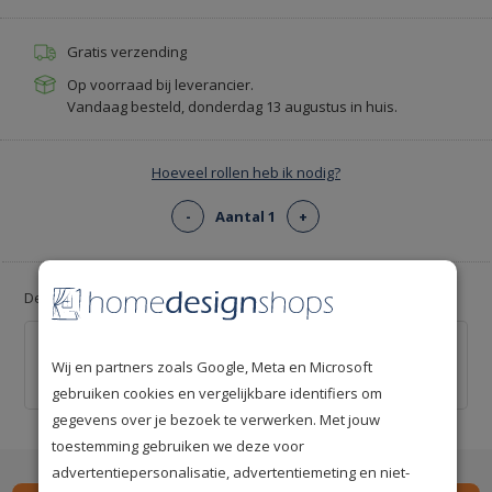
Gratis verzending
Op voorraad bij leverancier.
Vandaag besteld, donderdag 13 augustus in huis.
Hoeveel rollen heb ik nodig?
-
Aantal 1
+
Deal: Voeg gratis lijm toe!
Professionele behanglijm voor ca. 12 m² -
Kant-en-klaar
Wij en partners zoals Google, Meta en Microsoft
€ 0,00
€ 20,00
gebruiken cookies en vergelijkbare identifiers om
gegevens over je bezoek te verwerken. Met jouw
toestemming gebruiken we deze voor
advertentiepersonalisatie, advertentiemeting en niet-