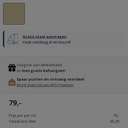
Gratis staal aanvragen
Vaak vandaag al verstuurd!
Previous
Stop
KUNSTGRAS
Voeg toe aan winkelmand
&
en
kies gratis behangset!
GRASTAPIJT
Spaar punten en ontvang voordeel
BESTEL
Word gratis lid van HDS Premium
ONLINE
-
79,-
ALTIJDGROENER.NL
Prijs per per rol:
79,-
Totaal excl. btw:
65,29