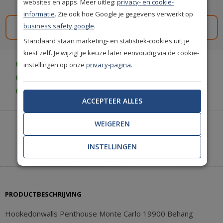
websites en apps. Meer uitleg:
privacy- en cookie-
Spaar
129
premium punten
i
informatie
. Zie ook hoe Google je gegevens verwerkt op
business.safety.google
.
Gratis staal aanvragen
Standaard staan marketing- en statistiek-cookies uit; je
kiest zelf. Je wijzigt je keuze later eenvoudig via de cookie-
instellingen op onze
privacy-pagina
.
Gratis bezorgd vanaf € 35,-
Gratis retourneren (30 dagen)
Gratis achteraf betalen
ACCEPTEER ALLES
WEIGEREN
Heeft u hulp nodig of wilt u telefonisch bestellen?
Neem contact met ons op.
INSTELLINGEN
|
+31(0)85 888 3671
Start met chatten
PRODUCTBESCHRIJVING
Hookedonwalls Penthouse Monte Carlo 19900 Behang