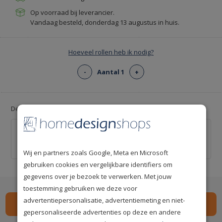
Op voorraad bij leverancier.
Vandaag besteld, donderdag 13 augustus in huis.
Hoeveel rollen heb ik nodig?
-
Aantal 1
+
Deal: Voeg gratis lijm toe!
Professionele behanglijm voor ca. 12 m² -
Kant-en-klaar
€ 0,00
€ 20,00
Wij en partners zoals Google, Meta en Microsoft
gebruiken cookies en vergelijkbare identifiers om
gegevens over je bezoek te verwerken. Met jouw
toestemming gebruiken we deze voor
advertentiepersonalisatie, advertentiemeting en niet-
gepersonaliseerde advertenties op deze en andere