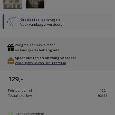
Gratis staal aanvragen
Vaak vandaag al verstuurd!
ORAC
Previous
Stop
DECORLIJSTEN
Voeg toe aan winkelmand
&
en
kies gratis behangset!
PLINTEN
Spaar punten en ontvang voordeel
ONLINE
Word gratis lid van HDS Premium
BESTELLEN
-
129,-
DECORLIJST.NL
Prijs per per rol:
129,-
Totaal excl. btw:
106,61
Gratis verzending