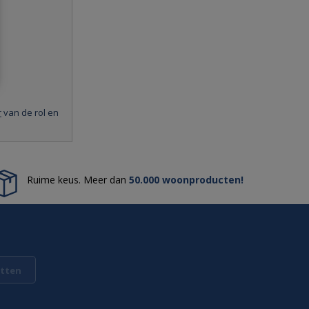
r
van de rol en
Ruime keus. Meer dan
50.000 woonproducten!
tten