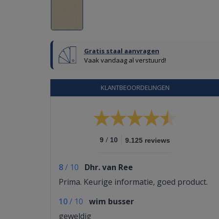
Gratis staal aanvragen
Vaak vandaag al verstuurd!
KLANTBEOORDELINGEN
/
9
10
9.125 reviews
8
/
10
Dhr. van Ree
Prima. Keurige informatie, goed product.
10
/
10
wim busser
geweldig