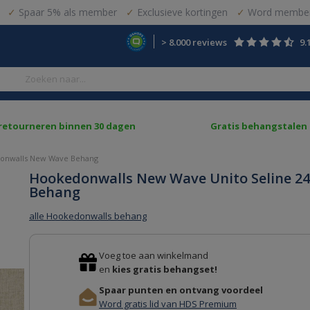
Spaar 5% als member
Exclusieve kortingen
Word member
> 8.000 reviews
9.
 retourneren binnen 30 dagen
Gratis behangstalen
onwalls New Wave Behang
Hookedonwalls New Wave Unito Seline 2
Behang
alle Hookedonwalls behang
Voeg toe aan winkelmand
en
kies gratis behangset!
Spaar punten en ontvang voordeel
Word gratis lid van HDS Premium