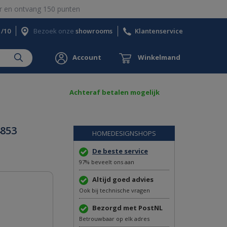
 en ontvang 150 punten
1/10
Bezoek onze
showrooms
Klantenservice
Account
Winkelmand
Achteraf betalen mogelijk
4853
HOMEDESIGNSHOPS
De beste service
97% beveelt ons aan
Altijd goed advies
Ook bij technische vragen
Bezorgd met PostNL
Betrouwbaar op elk adres