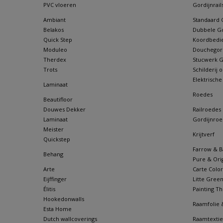
PVC vloeren
Gordijnrail
Ambiant
Standaard G
Belakos
Dubbele Go
Quick Step
Koordbedie
Moduleo
Douchegordi
Therdex
Stucwerk Go
Trots
Schilderij
Elektrische
Laminaat
Roedes
Beautifloor
Douwes Dekker
Railroedes
Laminaat
Gordijnroe
Meister
Krijtverf
Quickstep
Farrow & Ba
Behang
Pure & Orig
Arte
Carte Color
Eijffinger
Litte Gree
Élitis
Painting Th
Hookedonwalls
Raamfolie 
Esta Home
Dutch wallcoverings
Raamtextie