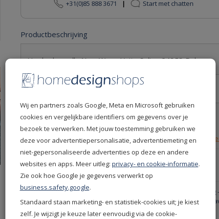
+31(0)85 888 3671
|
Start met chatten
Productbeschrijving
Hookedonwalls New Wave Unito Seline 24853 Behang
Productspecificaties
Wij en partners zoals Google, Meta en Microsoft gebruiken
Levertijd
6 dagen
cookies en vergelijkbare identifiers om gegevens over je
Leverdatum
12-08-2026
bezoek te verwerken. Met jouw toestemming gebruiken we
Retourvoorwaarden
30 dagen gratis retourn
deze voor advertentiepersonalisatie, advertentiemeting en
niet-gepersonaliseerde advertenties op deze en andere
Productcode
24853
websites en apps. Meer uitleg:
privacy- en cookie-informatie
.
EAN
8018436067544
Zie ook hoe Google je gegevens verwerkt op
business.safety.google
.
Productgroep
Hookedonwalls Behang 
Hookedonwalls New Wa
Standaard staan marketing- en statistiek-cookies uit; je kiest
Merken
Hookedonwalls
zelf. Je wijzigt je keuze later eenvoudig via de cookie-