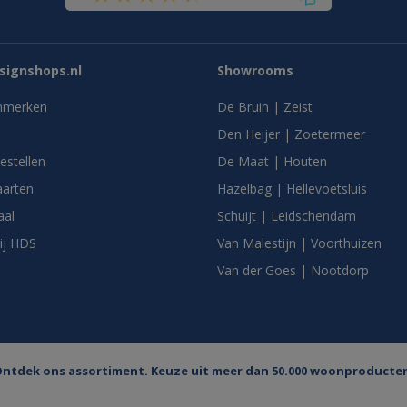
ignshops.nl
Showrooms
nmerken
De Bruin | Zeist
Den Heijer | Zoetermeer
bestellen
De Maat | Houten
arten
Hazelbag | Hellevoetsluis
aal
Schuijt | Leidschendam
ij HDS
Van Malestijn | Voorthuizen
Van der Goes | Nootdorp
ntdek ons assortiment. Keuze uit meer dan 50.000 woonproducte