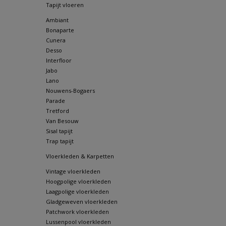
Tapijt vloeren
Ambiant
Bonaparte
Cunera
Desso
Interfloor
Jabo
Lano
Nouwens-Bogaers
Parade
Tretford
Van Besouw
Sisal tapijt
Trap tapijt
Vloerkleden & Karpetten
Vintage vloerkleden
Hoogpolige vloerkleden
Laagpolige vloerkleden
Gladgeweven vloerkleden
Patchwork vloerkleden
Lussenpool vloerkleden