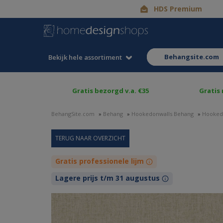
HDS Premium
behangsite.com
Bekijk hele assortiment
Gratis bezorgd v.a. €35
Gratis
BehangSite.com
»
Behang
»
Hookedonwalls Behang
»
Hooked
Gratis professionele lijm
Lagere prijs t/m 31 augustus