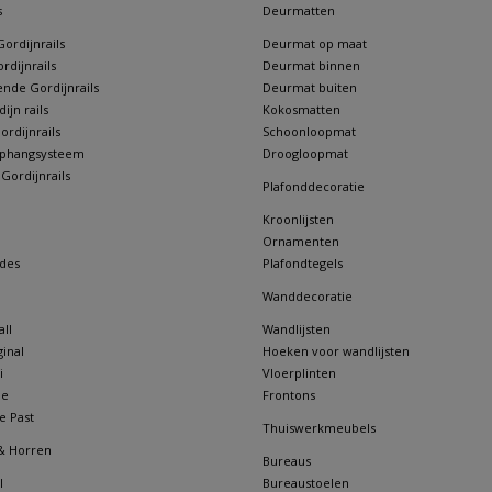
s
Deurmatten
ordijnrails
Deurmat op maat
rdijnrails
Deurmat binnen
nde Gordijnrails
Deurmat buiten
jn rails
Kokosmatten
rdijnrails
Schoonloopmat
 ophangsysteem
Droogloopmat
 Gordijnrails
Plafonddecoratie
Kroonlijsten
Ornamenten
des
Plafondtegels
Wanddecoratie
ll
Wandlijsten
inal
Hoeken voor wandlijsten
i
Vloerplinten
ne
Frontons
e Past
Thuiswerkmeubels
& Horren
Bureaus
l
Bureaustoelen