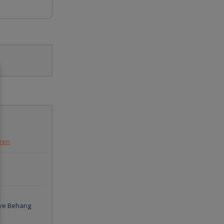
eren
-
ve Behang