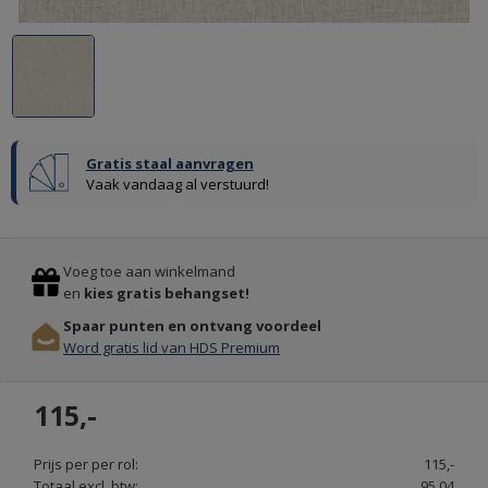
Gratis staal aanvragen
Vaak vandaag al verstuurd!
GORDIJNRAILS
Previous
Stop
OP
Voeg toe aan winkelmand
MAAT
en
kies gratis behangset!
GORDIJNROEDEN
Spaar punten en ontvang voordeel
EN
Word gratis lid van HDS Premium
RAILS
-
115,-
RAILSOPMAAT.NL
Prijs per per rol:
115,-
Totaal excl. btw:
95,04