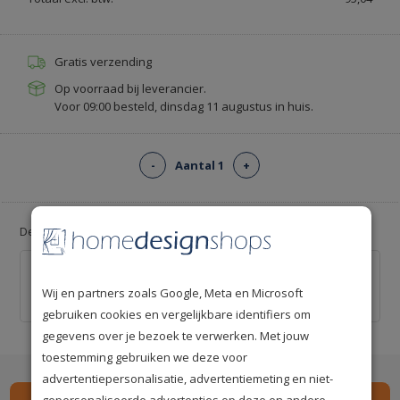
Gratis verzending
Op voorraad bij leverancier.
Voor 09:00 besteld, dinsdag 11 augustus in huis.
-
Aantal 1
+
Deal: Voeg gratis lijm toe!
Professionele behanglijm voor ca. 12 m² -
Kant-en-klaar
Wij en partners zoals Google, Meta en Microsoft
€ 0,00
€ 20,00
gebruiken cookies en vergelijkbare identifiers om
gegevens over je bezoek te verwerken. Met jouw
toestemming gebruiken we deze voor
advertentiepersonalisatie, advertentiemeting en niet-
gepersonaliseerde advertenties op deze en andere