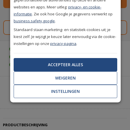
websites en apps. Meer uitleg:
privacy- en cookie-
informatie
. Zie ook hoe Google je gegevens verwerkt op
Spaar
115
premium punten
i
business.safety.google
.
Gratis staal aanvragen
Standaard staan marketing- en statistiek-cookies uit; je
kiest zelf. Je wijzigt je keuze later eenvoudig via de cookie-
instellingen op onze
privacy-pagina
.
Gratis bezorgd vanaf € 35,-
Gratis retourneren (30 dagen)
ACCEPTEER ALLES
Gratis achteraf betalen
WEIGEREN
Heeft u hulp nodig of wilt u telefonisch bestellen?
Neem contact met ons op.
INSTELLINGEN
|
+31(0)85 888 3671
Start met chatten
PRODUCTBESCHRIJVING