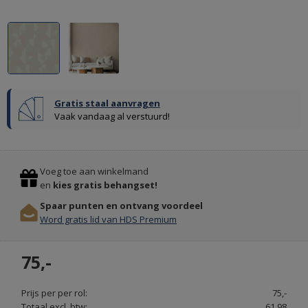
Gratis staal aanvragen
Vaak vandaag al verstuurd!
TAPIJT
EN
Previous
Stop
PVC
Voeg toe aan winkelmand
VLOEREN
en
kies gratis behangset!
OOK
Spaar punten en ontvang voordeel
MET
Word gratis lid van HDS Premium
LEGSERVICE
-
75,-
VLOERBELEVING.NL
Prijs per per rol:
75,-
Totaal excl. btw:
61,98