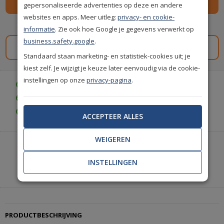
gepersonaliseerde advertenties op deze en andere
websites en apps. Meer uitleg:
privacy- en cookie-
Spaar
75
premium punten
i
informatie
. Zie ook hoe Google je gegevens verwerkt op
business.safety.google
.
Gratis staal aanvragen
Standaard staan marketing- en statistiek-cookies uit; je
kiest zelf. Je wijzigt je keuze later eenvoudig via de cookie-
instellingen op onze
privacy-pagina
.
Gratis bezorgd vanaf € 35,-
Gratis retourneren (30 dagen)
Gratis achteraf betalen
ACCEPTEER ALLES
WEIGEREN
Heeft u hulp nodig of wilt u telefonisch bestellen?
Neem contact met ons op.
INSTELLINGEN
|
+31(0)85 888 3671
Start met chatten
PRODUCTBESCHRIJVING