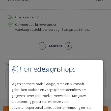
Gratis verzending
Op voorraad bij leverancier.
Vandaag besteld, donderdag 13 augustus in huis.
-
Aantal 1
+
Deal: Voeg gratis lijm toe!
Professionele behanglijm voor ca. 12 m² -
Kant-en-klaar
Wij en partners zoals Google, Meta en Microsoft
€ 0,00
€ 20,00
gebruiken cookies en vergelijkbare identifiers om
gegevens over je bezoek te verwerken. Met jouw
toestemming gebruiken we deze voor
advertentiepersonalisatie, advertentiemeting en niet-