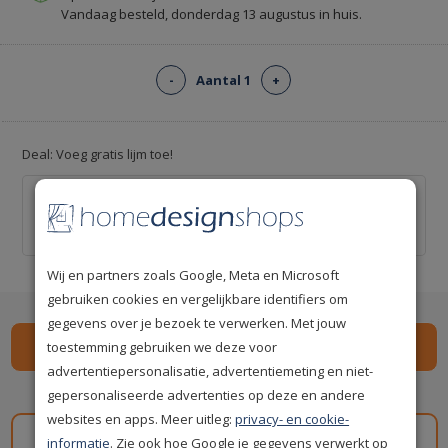
Vandaag besteld, donderdag 13 augustus in huis.
-
Aantal 1
+
Deal: Voeg gratis lijm toe!
Professionele behanglijm voor ca. 12 m² -
Kant-en-klaar
€ 0,00
€ 20,00
Wij en partners zoals Google, Meta en Microsoft
gebruiken cookies en vergelijkbare identifiers om
gegevens over je bezoek te verwerken. Met jouw
toestemming gebruiken we deze voor
advertentiepersonalisatie, advertentiemeting en niet-
Spaar
59
premium punten
i
gepersonaliseerde advertenties op deze en andere
websites en apps. Meer uitleg:
privacy- en cookie-
Gratis staal aanvragen
informatie
. Zie ook hoe Google je gegevens verwerkt op