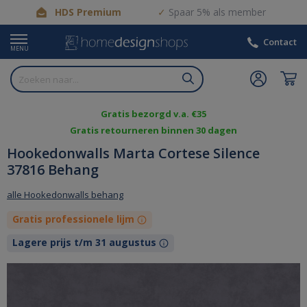
HDS Premium
Spaar 5% als member
Contact
MENU
Gratis bezorgd v.a. €35
Gratis retourneren binnen 30 dagen
Hookedonwalls Marta Cortese Silence
37816 Behang
alle Hookedonwalls behang
Gratis professionele lijm
Lagere prijs t/m 31 augustus