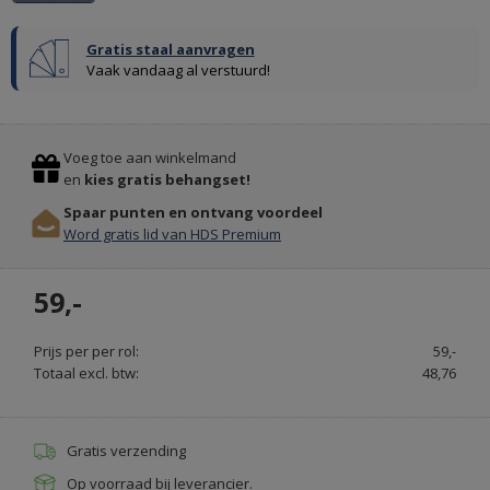
Gratis staal aanvragen
PAINTING
Vaak vandaag al verstuurd!
THE
PAST
Previous
Stop
KRIJTVERF
Voeg toe aan winkelmand
EN
en
kies gratis behangset!
KALKVERF
Spaar punten en ontvang voordeel
-
Word gratis lid van HDS Premium
PAINT
&
59,-
BRUSH.NL
Prijs per per rol:
59,-
Totaal excl. btw:
48,76
Gratis verzending
Op voorraad bij leverancier.