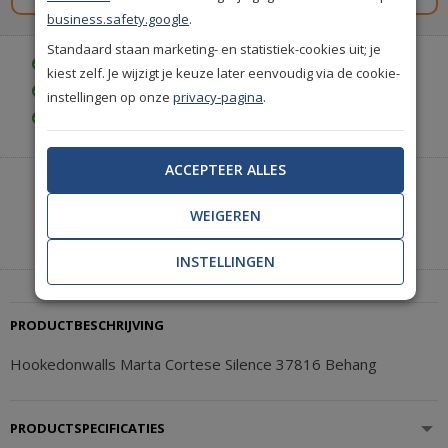
business.safety.google
.
Standaard staan marketing- en statistiek-cookies uit; je
Gratis bezorgd vanaf € 35,-
kiest zelf. Je wijzigt je keuze later eenvoudig via de cookie-
Gratis retourneren (30 dagen)
instellingen op onze
privacy-pagina
.
Gratis achteraf betalen
ACCEPTEER ALLES
Heeft u hulp nodig of wilt u telefonisch bestellen?
Neem contact met ons op.
WEIGEREN
|
+31(0)85 888 3671
Start met chatten
INSTELLINGEN
PRODUCTBESCHRIJVING
Hookedonwalls Marta Cortese Silence 37816 Behang
PRODUCTSPECIFICATIES