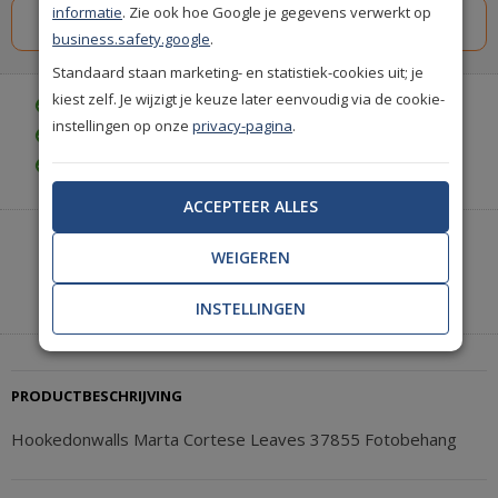
informatie
. Zie ook hoe Google je gegevens verwerkt op
business.safety.google
.
Standaard staan marketing- en statistiek-cookies uit; je
kiest zelf. Je wijzigt je keuze later eenvoudig via de cookie-
Gratis bezorgd vanaf € 35,-
instellingen op onze
privacy-pagina
.
Achteraf betalen is mogelijk
Gratis achteraf betalen
ACCEPTEER ALLES
Heeft u hulp nodig of wilt u telefonisch bestellen?
WEIGEREN
Neem contact met ons op.
|
+31(0)85 888 3671
Start met chatten
INSTELLINGEN
PRODUCTBESCHRIJVING
Hookedonwalls Marta Cortese Leaves 37855 Fotobehang