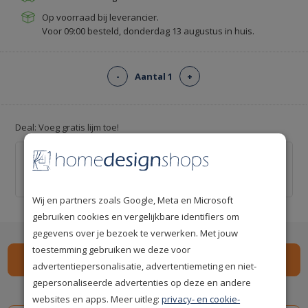
Op voorraad bij leverancier.
Voor 09:00 besteld, donderdag 13 augustus in huis.
-
Aantal 1
+
Deal: Voeg gratis lijm toe!
Professionele behanglijm voor ca. 12 m² -
Kant-en-klaar
€ 0,00
€ 20,00
Wij en partners zoals Google, Meta en Microsoft
gebruiken cookies en vergelijkbare identifiers om
gegevens over je bezoek te verwerken. Met jouw
toestemming gebruiken we deze voor
advertentiepersonalisatie, advertentiemeting en niet-
gepersonaliseerde advertenties op deze en andere
Spaar
159
premium punten
i
websites en apps. Meer uitleg:
privacy- en cookie-