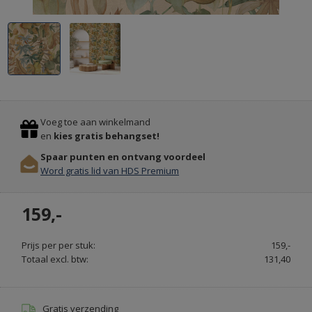
Previous
Stop
Voeg toe aan winkelmand
en
kies gratis behangset!
Spaar punten en ontvang voordeel
Word gratis lid van HDS Premium
KARPETTEN
159,-
KARPETTENVOORDELIG
Prijs per per stuk:
159,-
Totaal excl. btw:
131,40
Gratis verzending