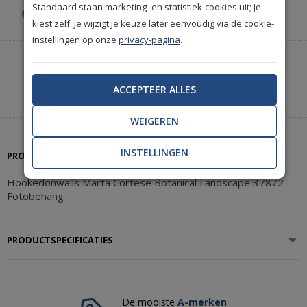
Standaard staan marketing- en statistiek-cookies uit; je
Gratis achteraf betalen
kiest zelf. Je wijzigt je keuze later eenvoudig via de cookie-
instellingen op onze
privacy-pagina
.
Heeft u hulp nodig of wilt u telefonisch bestellen?
Neem contact met ons op.
ACCEPTEER ALLES
|
+31(0)85 888 3671
Start met chatten
WEIGEREN
INSTELLINGEN
PRODUCTBESCHRIJVING
Hookedonwalls Marta Cortese Botanical Landscape 37872
Fotobehang
PRODUCTSPECIFICATIES
De mooiste
A-merken