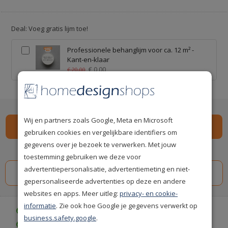
Deal: Voeg gratis lijm toe!
Professionele behanglijm voor ca. 12 m² -
Kant-en-klaar
€ 0,00
€ 20,00
Wij en partners zoals Google, Meta en Microsoft
gebruiken cookies en vergelijkbare identifiers om
gegevens over je bezoek te verwerken. Met jouw
Spaar
319
premium punten
i
toestemming gebruiken we deze voor
advertentiepersonalisatie, advertentiemeting en niet-
gepersonaliseerde advertenties op deze en andere
websites en apps. Meer uitleg:
privacy- en cookie-
informatie
. Zie ook hoe Google je gegevens verwerkt op
Gratis bezorgd vanaf € 35,-
business.safety.google
.
Achteraf betalen is mogelijk