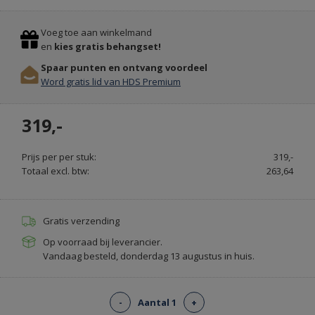
ALLE
Previous
Stop
SOORTEN
Voeg toe aan winkelmand
DEURMATTEN
en
kies gratis behangset!
OP
Spaar punten en ontvang voordeel
MAAT
Word gratis lid van HDS Premium
GEMAAKT
-
319,-
VEEGJEVOETEN.NL
Prijs per per stuk:
319,-
Totaal excl. btw:
263,64
Gratis verzending
Op voorraad bij leverancier.
Vandaag besteld, donderdag 13 augustus in huis.
-
Aantal 1
+