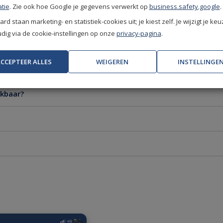
tie
. Zie ook hoe Google je gegevens verwerkt op
business.safety.google
.
rd staan marketing- en statistiek-cookies uit; je kiest zelf. Je wijzigt je keu
ig via de cookie-instellingen op onze
privacy-pagina
.
CCEPTEER ALLES
WEIGEREN
INSTELLINGE
ikbaar?