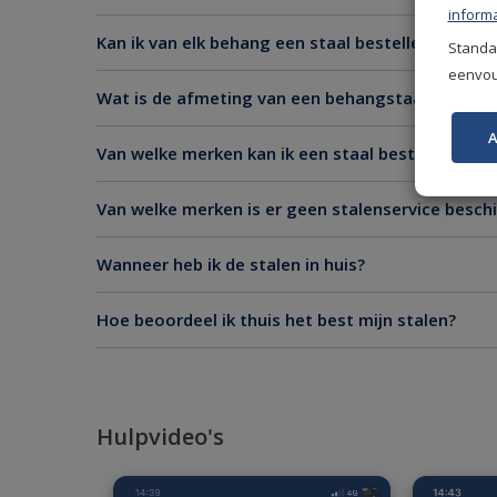
informa
Kan ik van elk behang een staal bestellen?
Standaa
eenvoud
Wat is de afmeting van een behangstaal?
A
Van welke merken kan ik een staal bestellen?
Van welke merken is er geen stalenservice besch
Wanneer heb ik de stalen in huis?
Hoe beoordeel ik thuis het best mijn stalen?
Hulpvideo's