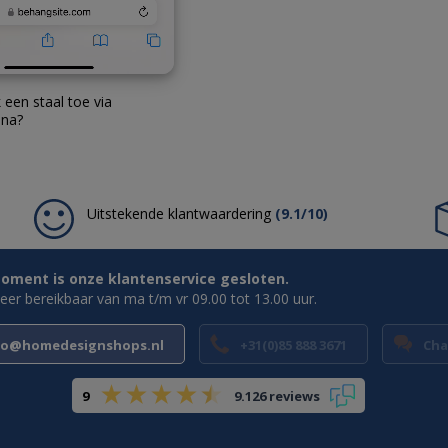
 een staal toe via
ina?
Uitstekende klantwaardering
(9.1/10)
oment is onze klantenservice gesloten.
weer bereikbaar van ma t/m vr 09.00 tot 13.00 uur.
fo@homedesignshops.nl
+31(0)85 888 3671
Cha
9
9.126 reviews