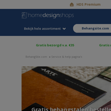
HDS Premium
behangsite.com
Bekijk hele assortiment
Gratis bezorgd v.a. €35
Gratis
BehangSite.com
»
Service & help pagina's
Gratis behangstalen bestell