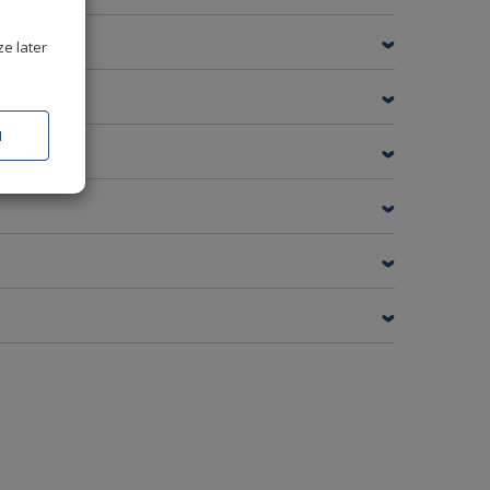
ze later
N