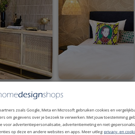
Terra 391513
Arte Manila Spiral 64512
partners zoals Google, Meta en Microsoft gebruiken cookies en vergelijkb
fiers om gegevens over je bezoek te verwerken. Met jouw toestemming ge
e voor advertentiepersonalisatie, advertentiemeting en niet-gepersonali
enties op deze en andere websites en apps. Meer uitleg:
privacy- en cooki