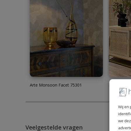
Arte Monsoon Facet 75301
Eijffinger 
Wij en 
identi
we dez
Veelgestelde vragen
advert