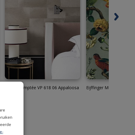
Elitis Indomptée VP 618 06 Appaloosa
Eijffinger Museum 3073
are
bruiken
seerde
e-